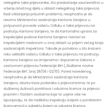
nelegalne taksi prijevoznike, što predsatavlja saučesništvo u
vršenju krivičnog djela u oblasti nelegalnog taksi prijevoza.
Radi otklanjanja prisutnih problema, neophodno je da
resorno Ministarstvo saobraćaja Kantona Sarajevo u
potpunosti provede važeću Odluku o taksi prijevozu na
području Kantona Sarajevo, te da Kantonalna uprava za
inspekcijske poslove Kantona Sarajevo nastavi sa
inspekcijskim nadzorom u ovoj oblasti uz prijem većeg broja
saobraćajnih inspektora. Takođe je potrebno u što kraćem
roku uskladiti važeću Odluku o taksi prijevozu na području
Kantona Sarajevo sa izmjenama i dopunama Zakona o
cestovnom prijevozu Federacije BiH („Službene novine
Federacije BiH”, broj 28/06 i 02/10). Pored navedenog,
neophodno je da Ministarstvo saobraćaja Kantona
Sarajevo, ažurira baze podataka o prijevoznicima, te po
službenoj dužnosti poništava i oduzima licence za prijevoz
pravnim i fizičkim osobama koje te uvjete više ne
ispunjavaju, te da nadležnu inspekciju izvijesti o poništenim
licencama,tj.o subjektu kojem je oduzeta licenca.