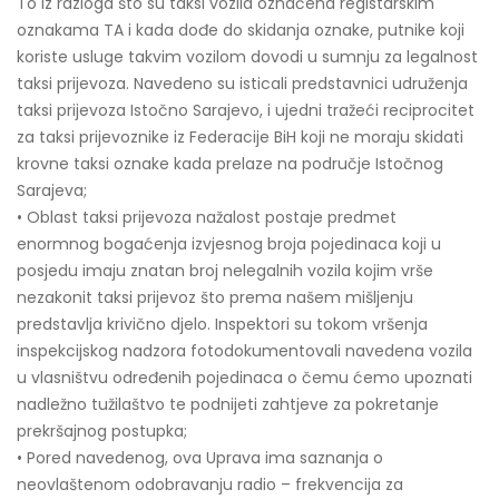
To iz razloga što su taksi vozila označena registarskim
oznakama TA i kada dođe do skidanja oznake, putnike koji
koriste usluge takvim vozilom dovodi u sumnju za legalnost
taksi prijevoza. Navedeno su isticali predstavnici udruženja
taksi prijevoza Istočno Sarajevo, i ujedni tražeći reciprocitet
za taksi prijevoznike iz Federacije BiH koji ne moraju skidati
krovne taksi oznake kada prelaze na područje Istočnog
Sarajeva;
• Oblast taksi prijevoza nažalost postaje predmet
enormnog bogaćenja izvjesnog broja pojedinaca koji u
posjedu imaju znatan broj nelegalnih vozila kojim vrše
nezakonit taksi prijevoz što prema našem mišljenju
predstavlja krivično djelo. Inspektori su tokom vršenja
inspekcijskog nadzora fotodokumentovali navedena vozila
u vlasništvu određenih pojedinaca o čemu ćemo upoznati
nadležno tužilaštvo te podnijeti zahtjeve za pokretanje
prekršajnog postupka;
• Pored navedenog, ova Uprava ima saznanja o
neovlaštenom odobravanju radio – frekvencija za