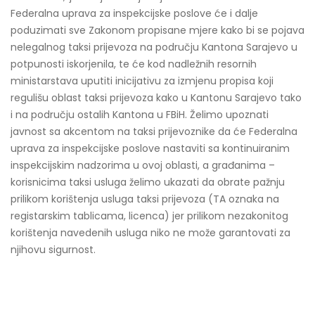
Federalna uprava za inspekcijske poslove će i dalje
poduzimati sve Zakonom propisane mjere kako bi se pojava
nelegalnog taksi prijevoza na području Kantona Sarajevo u
potpunosti iskorjenila, te će kod nadležnih resornih
ministarstava uputiti inicijativu za izmjenu propisa koji
regulišu oblast taksi prijevoza kako u Kantonu Sarajevo tako
i na području ostalih Kantona u FBiH. Želimo upoznati
javnost sa akcentom na taksi prijevoznike da će Federalna
uprava za inspekcijske poslove nastaviti sa kontinuiranim
inspekcijskim nadzorima u ovoj oblasti, a građanima –
korisnicima taksi usluga želimo ukazati da obrate pažnju
prilikom korištenja usluga taksi prijevoza (TA oznaka na
registarskim tablicama, licenca) jer prilikom nezakonitog
korištenja navedenih usluga niko ne može garantovati za
njihovu sigurnost.