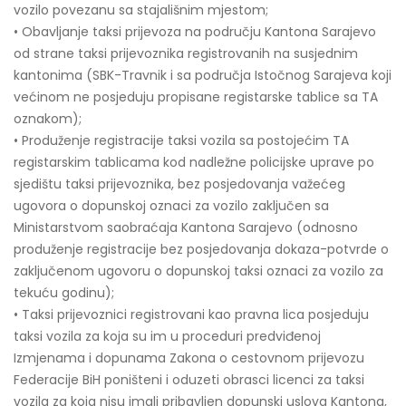
vozilo povezanu sa stajališnim mjestom;
• Obavljanje taksi prijevoza na području Kantona Sarajevo
od strane taksi prijevoznika registrovanih na susjednim
kantonima (SBK-Travnik i sa područja Istočnog Sarajeva koji
većinom ne posjeduju propisane registarske tablice sa TA
oznakom);
• Produženje registracije taksi vozila sa postojećim TA
registarskim tablicama kod nadležne policijske uprave po
sjedištu taksi prijevoznika, bez posjedovanja važećeg
ugovora o dopunskoj oznaci za vozilo zaključen sa
Ministarstvom saobraćaja Kantona Sarajevo (odnosno
produženje registracije bez posjedovanja dokaza-potvrde o
zaključenom ugovoru o dopunskoj taksi oznaci za vozilo za
tekuću godinu);
• Taksi prijevoznici registrovani kao pravna lica posjeduju
taksi vozila za koja su im u proceduri predviđenoj
Izmjenama i dopunama Zakona o cestovnom prijevozu
Federacije BiH poništeni i oduzeti obrasci licenci za taksi
vozila za koja nisu imali pribavljen dopunski uslova Kantona,