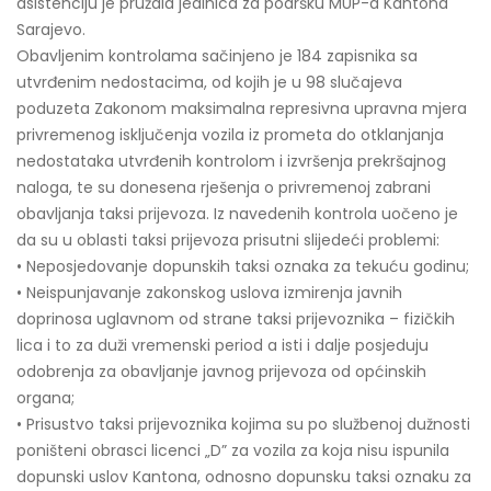
asistenciju je pružala jedinica za podršku MUP-a Kantona
Sarajevo.
Obavljenim kontrolama sačinjeno je 184 zapisnika sa
utvrđenim nedostacima, od kojih je u 98 slučajeva
poduzeta Zakonom maksimalna represivna upravna mjera
privremenog isključenja vozila iz prometa do otklanjanja
nedostataka utvrđenih kontrolom i izvršenja prekršajnog
naloga, te su donesena rješenja o privremenoj zabrani
obavljanja taksi prijevoza. Iz navedenih kontrola uočeno je
da su u oblasti taksi prijevoza prisutni slijedeći problemi:
• Neposjedovanje dopunskih taksi oznaka za tekuću godinu;
• Neispunjavanje zakonskog uslova izmirenja javnih
doprinosa uglavnom od strane taksi prijevoznika – fizičkih
lica i to za duži vremenski period a isti i dalje posjeduju
odobrenja za obavljanje javnog prijevoza od općinskih
organa;
• Prisustvo taksi prijevoznika kojima su po službenoj dužnosti
poništeni obrasci licenci „D” za vozila za koja nisu ispunila
dopunski uslov Kantona, odnosno dopunsku taksi oznaku za