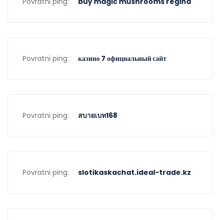
Povratni ping:
buy magic mushrooms regina
Povratni ping:
казино 7 официальный сайт
Povratni ping:
สบายเบท168
Povratni ping:
slotikaskachat.ideal-trade.kz