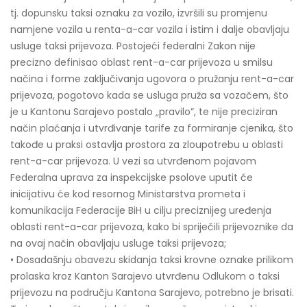
tj. dopunsku taksi oznaku za vozilo, izvršili su promjenu
namjene vozila u renta-a-car vozila i istim i dalje obavljaju
usluge taksi prijevoza. Postojeći federalni Zakon nije
precizno definisao oblast rent-a-car prijevoza u smilsu
načina i forme zaključivanja ugovora o pružanju rent-a-car
prijevoza, pogotovo kada se usluga pruža sa vozačem, što
je u Kantonu Sarajevo postalo „pravilo”, te nije preciziran
način plaćanja i utvrđivanje tarife za formiranje cjenika, što
takođe u praksi ostavlja prostora za zloupotrebu u oblasti
rent-a-car prijevoza. U vezi sa utvrđenom pojavom
Federalna uprava za inspekcijske psolove uputit će
inicijativu će kod resornog Ministarstva prometa i
komunikacija Federacije BiH u cilju preciznijeg uređenja
oblasti rent-a-car prijevoza, kako bi spriječili prijevoznike da
na ovaj način obavljaju usluge taksi prijevoza;
• Dosadašnju obavezu skidanja taksi krovne oznake prilikom
prolaska kroz Kanton Sarajevo utvrđenu Odlukom o taksi
prijevozu na području Kantona Sarajevo, potrebno je brisati.