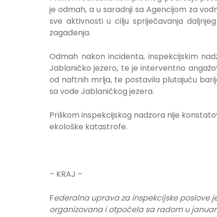
je odmah, a u saradnji sa Agencijom za vo
sve aktivnosti u cilju spriječavanja daljnj
zagađenja.
Odmah nakon incidenta, inspekcijskim nad
Jablaničko jezero, te je interventno angažo
od naftnih mrlja, te postavila plutajuću bari
sa vode Jablaničkog jezera.
Prilikom inspekcijskog nadzora nije konstat
ekološke katastrofe.
– KRAJ –
F
ederalna uprava za inspekcijske poslove j
organizovana i otpočela sa radom u januar