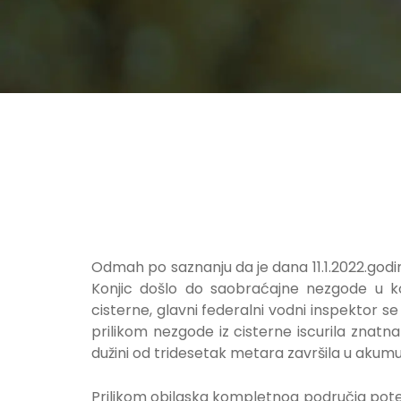
Odmah po saznanju da je dana 11.1.2022.godin
Konjic došlo do saobraćajne nezgode u kojo
cisterne, glavni federalni vodni inspektor s
prilikom nezgode iz cisterne iscurila znatna
dužini od tridesetak metara završila u akumul
Prilikom obilaska kompletnog područja potenc