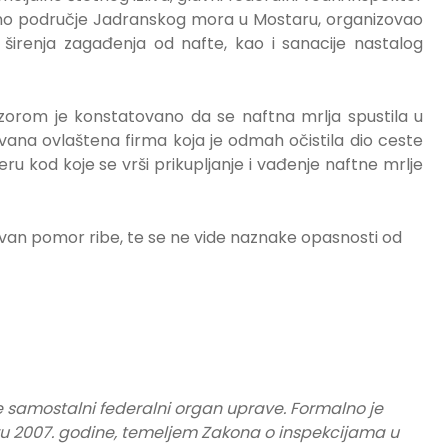
dno područje Jadranskog mora u Mostaru, organizovao
eg širenja zagađenja od nafte, kao i sanacije nastalog
zorom je konstatovano da se naftna mrlja spustila u
vana ovlaštena firma koja je odmah očistila dio ceste
jeru kod koje se vrši prikupljanje i vađenje naftne mrlje
ovan pomor ribe, te se ne vide naznake opasnosti od
e samostalni federalni organ uprave. Formalno je
u 2007. godine, temeljem Zakona o inspekcijama u