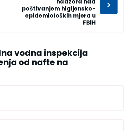
nadzora nad
poštivanjem higijensko-
epidemioloških mjera u
FBiH
lna vodna inspekcija
đenja od nafte na