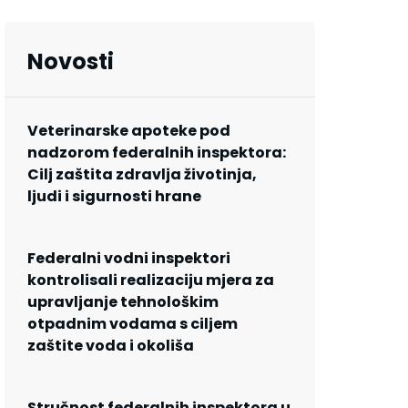
Novosti
Veterinarske apoteke pod
nadzorom federalnih inspektora:
Cilj zaštita zdravlja životinja,
ljudi i sigurnosti hrane
Federalni vodni inspektori
kontrolisali realizaciju mjera za
upravljanje tehnološkim
otpadnim vodama s ciljem
zaštite voda i okoliša
Stručnost federalnih inspektora u