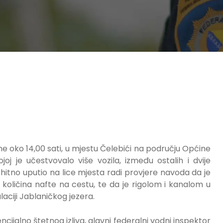
e oko 14,00 sati, u mjestu Čelebići na području Općine
j je učestvovalo više vozila, između ostalih i dvije
e hitno uputio na lice mjesta radi provjere navoda da je
 količina nafte na cestu, te da je rigolom i kanalom u
aciji Jablaničkog jezera.
ijalno štetnog izliva, glavni federalni vodni inspektor