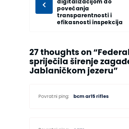
digitalizacijom do
povećanja
transparentnosti i
efikasnosti inspekcija
27 thoughts on “
Federa
spriječila širenje zaga
Jablaničkom jezeru
”
Povratni ping:
bcm ar15 rifles