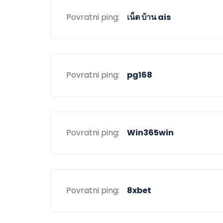
Povratni ping:
เน็ต บ้าน ais
Povratni ping:
pg168
Povratni ping:
Win365win
Povratni ping:
8xbet