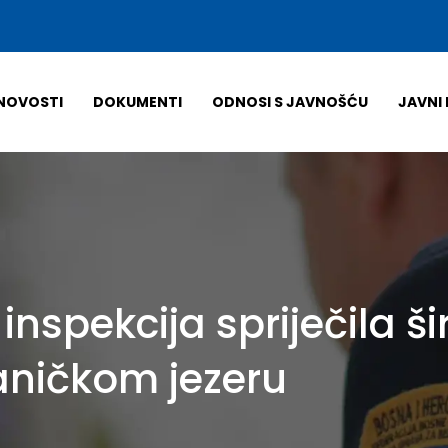
NOVOSTI
DOKUMENTI
ODNOSI S JAVNOŠĆU
JAVNI 
nspekcija spriječila š
aničkom jezeru