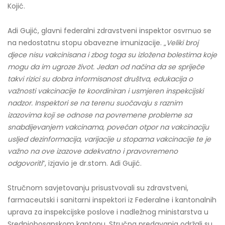
Kojić.
Adi Gujić, glavni federalni zdravstveni inspektor osvrnuo se
na nedostatnu stopu obavezne imunizacije. „
Veliki broj
djece nisu vakcinisana i zbog toga su izložena bolestima koje
mogu da im ugroze život. Jedan od načina da se spriječe
takvi rizici su dobra informisanost društva, edukacija o
važnosti vakcinacije te koordiniran i usmjeren inspekcijski
nadzor. Inspektori se na terenu suočavaju s raznim
izazovima koji se odnose na povremene probleme sa
snabdijevanjem vakcinama, povećan otpor na vakcinaciju
usljed dezinformacija, varijacije u stopama vakcinacije te je
važno na ove izazove adekvatno i pravovremeno
odgovoriti
“, izjavio je dr.stom. Adi Gujić.
Stručnom savjetovanju prisustvovali su zdravstveni,
farmaceutski i sanitarni inspektori iz Federalne i kantonalnih
uprava za inspekcijske poslove i nadležnog ministarstva u
Srednjobosanskom kantonu. Stručna predavanja održali su