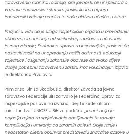
zdravstvenih radnika, roditelja, šire javnosti, ali i inspektora o
važnosti imunizacije i štetnim posljedicama otpora
imunizaciji i kršenja propisa te naše aktivno učešće u istom.
Imajući u vidu da je uloga inspekcijskih organa u provođenju
obavezne imunizacije od suštinskog značaja za očuvanje
javnog zdravlja, Federalna uprava za inspekcijske poslove će
nastaviti raditi na unapređenju naših aktivnosti, edukaciji
zajednice i osiguranju zakonske obaveze da svako dijete
dobije potrebnu zdravstvenu zaštitu kroz vakcinaciju
“
, izjavila
je direktorica Prvulović.
Prim.dr.sc. Siniša Skočibušić, direktor Zavoda za javno
zdravstvo Federacije BiH zahvalio je Federalnoj upravi za
inspekcijske poslove na izvrsnoj ideji te Federalnom
ministarstvu i UNICEF u BiH za podršku. „
Imunizacija je
najbolja mjera za sprječavanje obolijevanja te razvoja
komplikacija i umiranja od zaraznih bolesti. Oklijevanje i
nedostatan cijepni obuhvat predstavljaju značajne izazove u