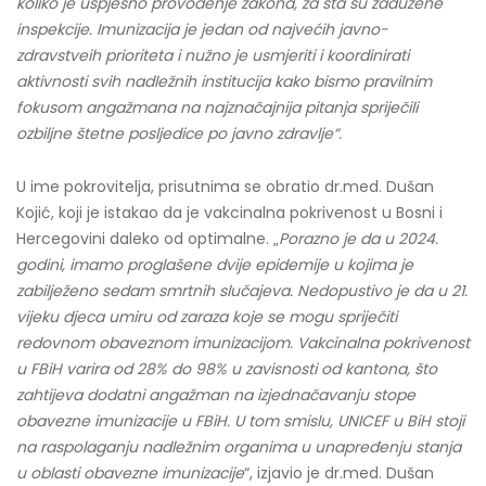
koliko je uspješno provođenje zakona
, za šta su zadužene
inspekcije
. Imunizacija
je
jedan od najvećih
javno-
zdravstveih
prioriteta
i nužno je usmjeriti i koordinirati
aktivnosti svih nadležnih institucija kako bismo pravilnim
fokusom angažmana na najznačajnija pitanja spriječili
ozbiljne štetne posljedice po javno zdravlje“.
U ime pokrovitelja, prisutnima se obratio dr.med. Dušan
Kojić, koji je istakao da je vakcinalna pokrivenost u Bosni i
Hercegovini daleko od optimalne. „
Porazno je da u 2024.
godini, imamo proglašene dvije epidemije u kojima je
zabilježeno sedam smrtnih slučajeva. Nedopustivo je da u 21.
vijeku djeca umiru od zaraza koje se mogu spriječiti
redovnom obaveznom imunizacijom. Vakcinalna pokrivenost
u FBiH varira od 28% do 98% u zavisnosti od kantona, što
zahtijeva dodatni angažman na izjednačavanju stope
obavezne imunizacije u FBiH. U tom smislu, UNICEF u BiH stoji
na raspolaganju nadležnim organima u unapređenju stanja
u oblasti obavezne imunizacije
“, izjavio je dr.med. Dušan