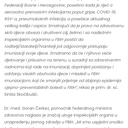
Federaciji Bosne i Hercegovine, posebno kada je riječ o
aerosolno prenosivim infekcijama poput gripe, COVID-19,
RSV-a, pneumokoknih infekcija, a posebice aktualnog
velikog kašlja i ospica. Smatrajući da je pravo na zdravstvenu
skrb djece obveza i društveni cilj, želimo i sa nadležnim
inspekcijskim organima u FBiH postići da
roditelji/staratelji/hranitelji još odgovornije pristupaju
imunizaciji svoje djece. Smatramo da će i njihovo veće
djelovanje i prisustvo na terenu, u suradnji sa zdravstvenim
radnicima koji rade na imunizaciji, doprinijeti postizanju i
održanju visokih obuhvata djece i mladeži u FBiH
imunizacijom, koji će smanjiti prijetnje od izbijanja epidemija
cjepno-preventabilnih bolesti u FBiH”,
rekao je prim. dr. sc.
Siniša Skočibušić.
Dr. med. Goran Čerkez
, pomoćnik federalnog ministra
zdravstva naglasio je značaj uloge inspekcijskih organa u
unapređenju javnog zdravlja u FBiH:
„Mi smo
uspješni onoliko