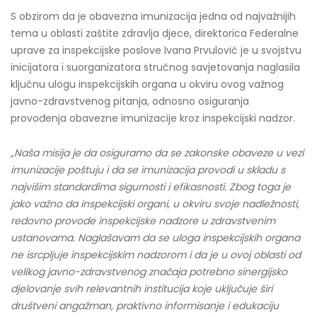
S obzirom da je obavezna imunizacija jedna od najvažnijih
tema u oblasti zaštite zdravlja djece, direktorica Federalne
uprave za inspekcijske poslove Ivana Prvulović je u svojstvu
inicijatora i suorganizatora stručnog savjetovanja naglasila
ključnu ulogu inspekcijskih organa u okviru ovog važnog
javno-zdravstvenog pitanja, odnosno osiguranja
provođenja obavezne imunizacije kroz inspekcijski nadzor.
„Naša misija je da osiguramo da se zakonske obaveze u vezi
imunizacije poštuju i da se imunizacija provodi u skladu s
najvišim standardima sigurnosti i efikasnosti. Zbog toga je
jako važno da inspekcijski organi, u okviru svoje nadležnosti,
redovno provode inspekcijske nadzore u zdravstvenim
ustanovama. Naglašavam da se uloga inspekcijskih organa
ne isrcpljuje inspekcijskim nadzorom i da je u ovoj oblasti od
velikog javno-zdravstvenog značaja potrebno sinergijsko
djelovanje svih relevantnih institucija koje uključuje širi
društveni angažman, praktivno informisanje i edukaciju