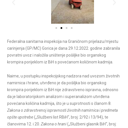
Federalna sanitarna inspekcija na Graničnom prijelazu/mjestu
carinjenja (GP/MC) Gorica je dana 29.12.2022. godine zabranila
povratni uvoz i naložila uništenje pošiljke bio organskog
krompira porijeklom iz BiH s povećanom količinom kadmija.
Naime, u postupku inspekcijskog nadzora nad uvozom životnih
namirnica i hrane, utvrđeno je da pošiljka bio organskog
krompira porijeklom iz BiH nije zdravstveno ispravna, odnosno
da je laboratorijskom analizom i superanalizom utvrđena
povećana količina kadmija, što je u suprotnosti s članom 8.
Zakona o zdravstvenoj ispravnosti životnih namirnica i predmeta
opšte upotrebe
(„Službeni list RBiH“, broj: 2/92 i 13/94), te
članovima 12. i 20.
Zakona o hrani
(„Službeni glasnik BiH“, broj: