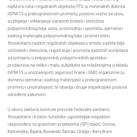
nadzora roba i reguliranih objekata, FFS-a, mineralnih đubriva
ISPM 15 u prekograničnom prometu, poslove vezne za unos,
suzbijanje i otklanjanje zaraznih bolesti i štetočina
poljoprivrednog bilja, unos, proizvodnju i upotrebu, sjemena i
sadnog materijala poljoprivrednog bilja i promet istim,
fitosanitarni nadzor reguliranih objekata u smislu zaštite bilja
od bolesti i štetočina, registracije i prometa zaštitnih sredstava
za primjenu u poljoprivredi, poljoprivrednih apoteka i
prodavnica na veliko i malo, subjekata sa ovlaštenjima u skladu
ISPM 15 u unutrašnjosti, sigurnost hrane i GMO organizme (u
domenu sjemena i sadnog materijala) u prekograničnom
prometu i unutrašnjosti, te obavlja i druge inspekcijske poslove
određene zakonom.
U okviru sektora, kontrole provode federalni sanitarni,
fitosanitarni i tržišno-turističko-ugostiteljski inspektori
raspoređeni na graničnim prijelazima (GP) Izačić, Gorica,
Kamensko, Bijača, Bosanski Šamac, Orašje i Aerodrom