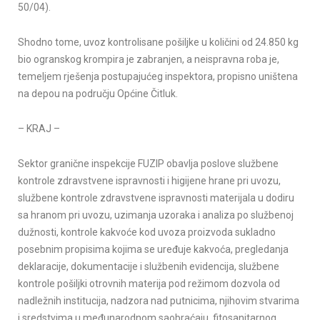
50/04).
Shodno tome, uvoz kontrolisane pošiljke u količini od 24.850 kg
bio ogranskog krompira je zabranjen, a neispravna roba je,
temeljem rješenja postupajućeg inspektora, propisno uništena
na depou na području Općine Čitluk.
– KRAJ –
Sektor granične inspekcije FUZIP obavlja poslove službene
kontrole zdravstvene ispravnosti i higijene hrane pri uvozu,
službene kontrole zdravstvene ispravnosti materijala u dodiru
sa hranom pri uvozu, uzimanja uzoraka i analiza po službenoj
dužnosti, kontrole kakvoće kod uvoza proizvoda sukladno
posebnim propisima kojima se uređuje kakvoća, pregledanja
deklaracije, dokumentacije i službenih evidencija, službene
kontrole pošiljki otrovnih materija pod režimom dozvola od
nadležnih institucija, nadzora nad putnicima, njihovim stvarima
i sredstvima u međunarodnom saobraćaju, fitosanitarnog