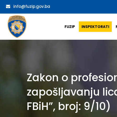
info@fuzip.gov.ba
FUZIP
INSPEKTORATI
Zakon o profesion
zapošljavanju lic
FBiH”, broj: 9/10)