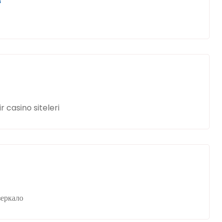
3
r casino siteleri
зеркало