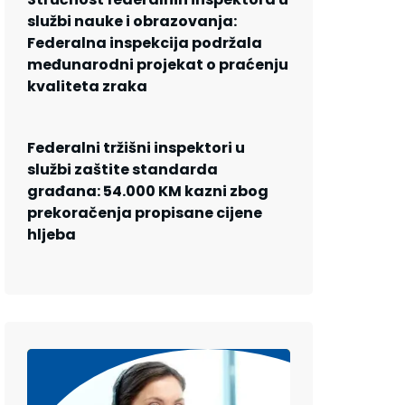
službi nauke i obrazovanja:
Federalna inspekcija podržala
međunarodni projekat o praćenju
kvaliteta zraka
Federalni tržišni inspektori u
službi zaštite standarda
građana: 54.000 KM kazni zbog
prekoračenja propisane cijene
hljeba