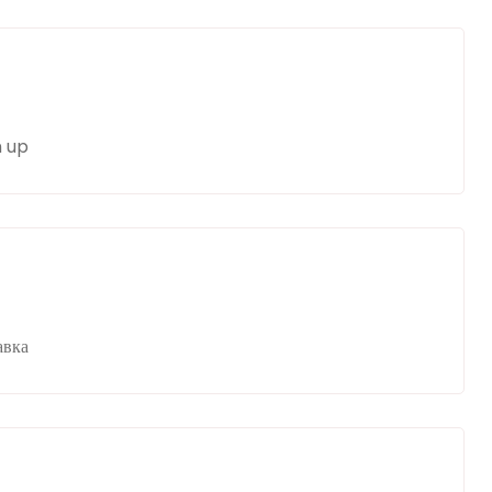
n up
авка