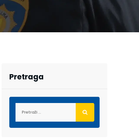
Pretraga