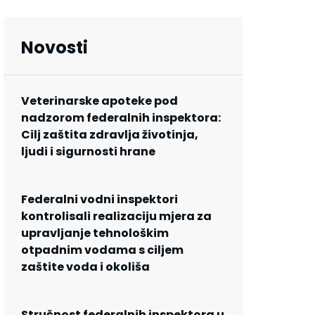
Novosti
Veterinarske apoteke pod
nadzorom federalnih inspektora:
Cilj zaštita zdravlja životinja,
ljudi i sigurnosti hrane
Federalni vodni inspektori
kontrolisali realizaciju mjera za
upravljanje tehnološkim
otpadnim vodama s ciljem
zaštite voda i okoliša
Stručnost federalnih inspektora u