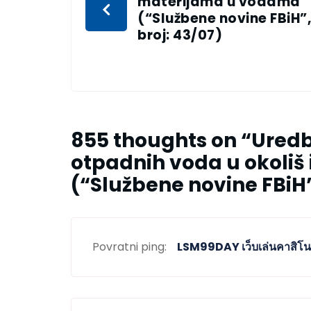
materijama u vodama
(“Službene novine FBiH”,
broj: 43/07)
855 thoughts on “
Uredb
otpadnih voda u okoliš 
(“Službene novine FBiH”
Povratni ping:
LSM99DAY เว็บเล่นคาสิโนออ