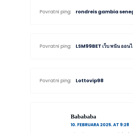
Povratni ping:
rondreis gambia sene
Povratni ping:
LSM99BET เว็บ พนัน ออนไลน
Povratni ping:
Lottovip98
Babababa
10. FEBRUARA 2025. AT 9:28