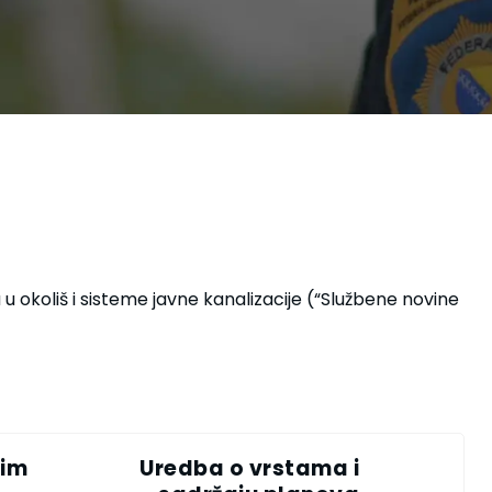
 okoliš i sisteme javne kanalizacije (“Službene novine
nim
Uredba o vrstama i