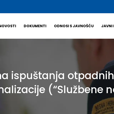
NOVOSTI
DOKUMENTI
ODNOSI S JAVNOŠĆU
JAVNI 
a ispuštanja otpadnih 
alizacije (“Službene no