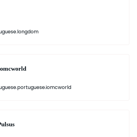
uguese.longdom
.iomcworld
uguese.portuguese.iomcworld
pulsus