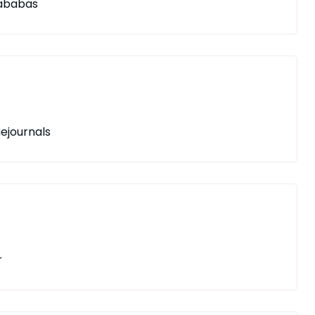
ababas
ejournals
r