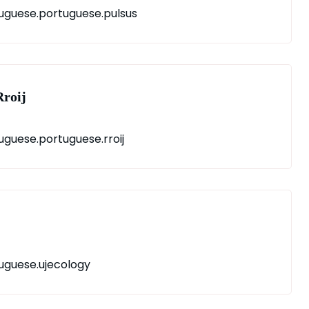
uguese.portuguese.pulsus
rroij
uguese.portuguese.rroij
uguese.ujecology