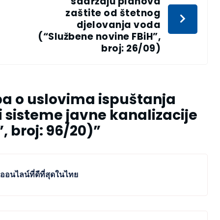
sadržaju planova
zaštite od štetnog
djelovanja voda
(“Službene novine FBiH”,
broj: 26/09)
a o uslovima ispuštanja
i sisteme javne kanalizacije
, broj: 96/20)
”
นไลน์ที่ดีที่สุดในไทย