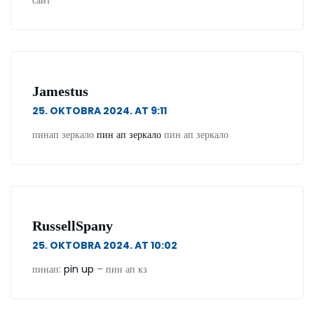
сайт
Jamestus
25. OKTOBRA 2024. AT 9:11
пинап зеркало
пин ап зеркало
пин ап зеркало
RussellSpany
25. OKTOBRA 2024. AT 10:02
пинап:
pin up
– пин ап кз