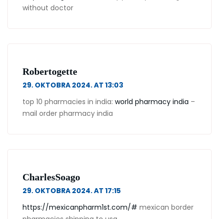
without doctor
Robertogette
29. OKTOBRA 2024. AT 13:03
top 10 pharmacies in india:
world pharmacy india
–
mail order pharmacy india
CharlesSoago
29. OKTOBRA 2024. AT 17:15
https://mexicanpharm1st.com/#
mexican border