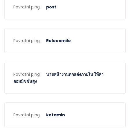
Povratni ping:
post
Povratni ping:
Relex smile
Povratni ping:
นายหน้างานตกแต่งภายใน ให้ค่า
คอมมิชชั่นสูง
Povratni ping:
ketamin