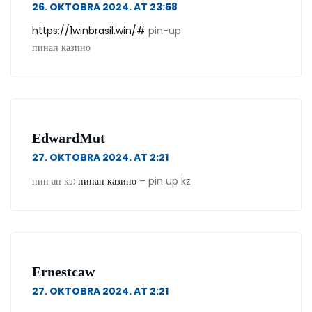
26. OKTOBRA 2024. AT 23:58
https://1winbrasil.win/#
pin-up
пинап казино
EdwardMut
27. OKTOBRA 2024. AT 2:21
пин ап кз:
пинап казино
– pin up kz
Ernestcaw
27. OKTOBRA 2024. AT 2:21