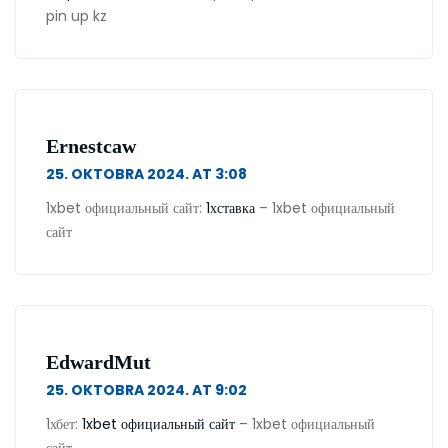
pin up kz
Ernestcaw
25. OKTOBRA 2024. AT 3:08
1xbet официальный сайт:
1хставка
– 1xbet официальный
сайт
EdwardMut
25. OKTOBRA 2024. AT 9:02
1хбет:
1xbet официальный сайт
– 1xbet официальный