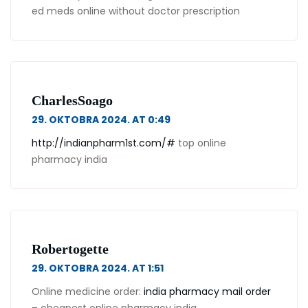
ed meds online without doctor prescription
CharlesSoago
29. OKTOBRA 2024. AT 0:49
http://indianpharm1st.com/#
top online
pharmacy india
Robertogette
29. OKTOBRA 2024. AT 1:51
Online medicine order:
india pharmacy mail order