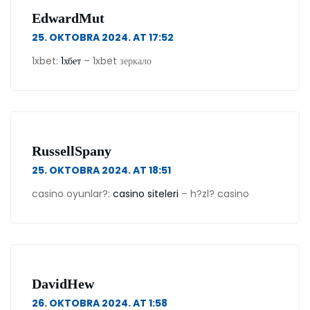
EdwardMut
25. OKTOBRA 2024. AT 17:52
1xbet:
1хбет
– 1xbet зеркало
RussellSpany
25. OKTOBRA 2024. AT 18:51
casino oyunlar?:
casino siteleri
– h?zl? casino
DavidHew
26. OKTOBRA 2024. AT 1:58