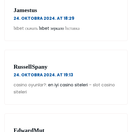
Jamestus
24. OKTOBRA 2024. AT 18:29
1xbet скачать
1xbet зеркало
1хставка
RussellSpany
24. OKTOBRA 2024. AT 19:13
casino oyunlar?:
en iyi casino siteleri
– slot casino
siteleri
EdwardMut