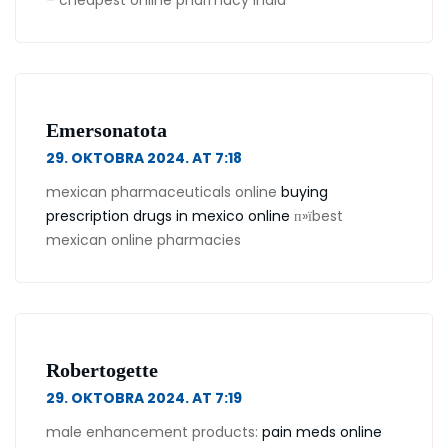
– cheapest online pharmacy india
Emersonatota
29. OKTOBRA 2024. AT 7:18
mexican pharmaceuticals online
buying
prescription drugs in mexico online
п»їbest
mexican online pharmacies
Robertogette
29. OKTOBRA 2024. AT 7:19
male enhancement products:
pain meds online