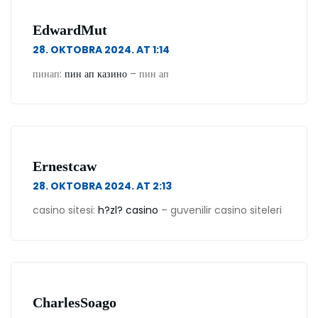
EdwardMut
28. OKTOBRA 2024. AT 1:14
пинап:
пин ап казино
– пин ап
Ernestcaw
28. OKTOBRA 2024. AT 2:13
casino sitesi:
h?zl? casino
– guvenilir casino siteleri
CharlesSoago