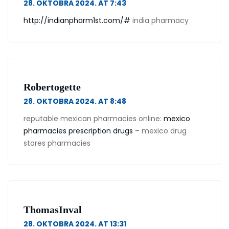
28. OKTOBRA 2024. AT 7:43
http://indianpharm1st.com/#
india pharmacy
Robertogette
28. OKTOBRA 2024. AT 8:48
reputable mexican pharmacies online:
mexico
pharmacies prescription drugs
– mexico drug
stores pharmacies
ThomasInval
28. OKTOBRA 2024. AT 13:31