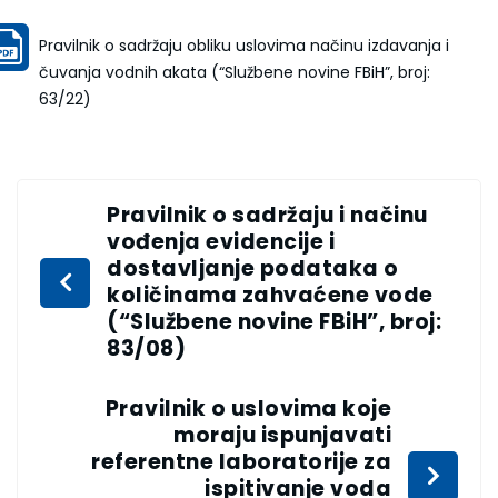
Pravilnik o sadržaju obliku uslovima načinu izdavanja i
čuvanja vodnih akata (“Službene novine FBiH”, broj:
63/22)
Pravilnik o sadržaju i načinu
vođenja evidencije i
dostavljanje podataka o
količinama zahvaćene vode
(“Službene novine FBiH”, broj:
83/08)
Pravilnik o uslovima koje
moraju ispunjavati
referentne laboratorije za
ispitivanje voda