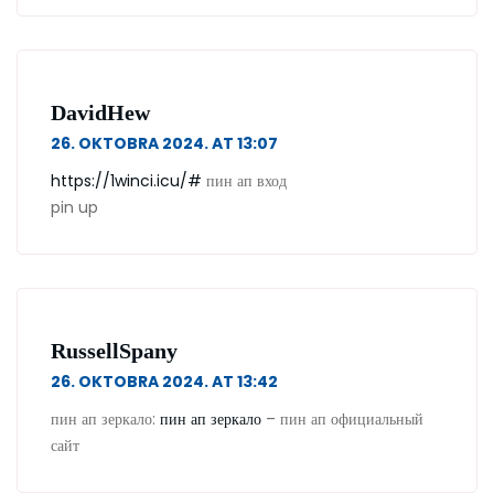
DavidHew
26. OKTOBRA 2024. AT 13:07
https://1winci.icu/#
пин ап вход
pin up
RussellSpany
26. OKTOBRA 2024. AT 13:42
пин ап зеркало:
пин ап зеркало
– пин ап официальный
сайт