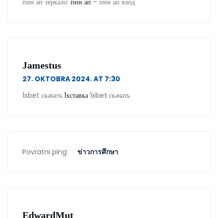
пин ап зеркало:
пин ап
– пин ап вход
Jamestus
27. OKTOBRA 2024. AT 7:30
1xbet скачать
1хставка
1xbet скачать
Povratni ping:
ข่าวการศึกษา
EdwardMut