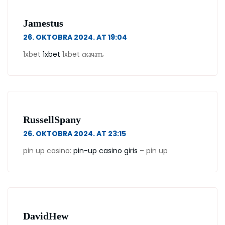
Jamestus
26. OKTOBRA 2024. AT 19:04
1xbet
1xbet
1xbet скачать
RussellSpany
26. OKTOBRA 2024. AT 23:15
pin up casino:
pin-up casino giris
– pin up
DavidHew