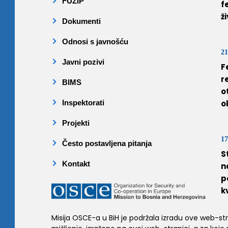
FUZIP
f
ž
Dokumenti
Odnosi s javnošću
21
Javni pozivi
F
r
BIMS
o
Inspektorati
o
Projekti
17
Često postavljena pitanja
S
Kontakt
n
p
k
Misija OSCE-a u BiH je podržala izradu ove web-stran