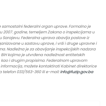
e samostalni federalni organ uprave. Formalno je
u 2007. godine, temeljem Zakona o inspekcijama u
 u Sarajevu. Federalna uprava obavlja poslove iz
ganizovane u sastavu uprave, i vrši i druge upravne i
a. Nadležna je za obavljanje inspekcijskih nadzora
BiH kojima je utvrđena nadležnost entitetskih
a, kao i drugim propisima. Federalnom upravom
e informacija, možete kontaktirati Kabinet direktorice
 telefon 033/563-360 ili e-mail:
info@fuzip.gov.ba