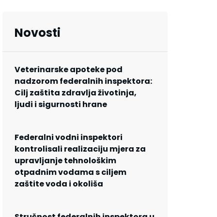
Novosti
Veterinarske apoteke pod
nadzorom federalnih inspektora:
Cilj zaštita zdravlja životinja,
ljudi i sigurnosti hrane
Federalni vodni inspektori
kontrolisali realizaciju mjera za
upravljanje tehnološkim
otpadnim vodama s ciljem
zaštite voda i okoliša
Stručnost federalnih inspektora u