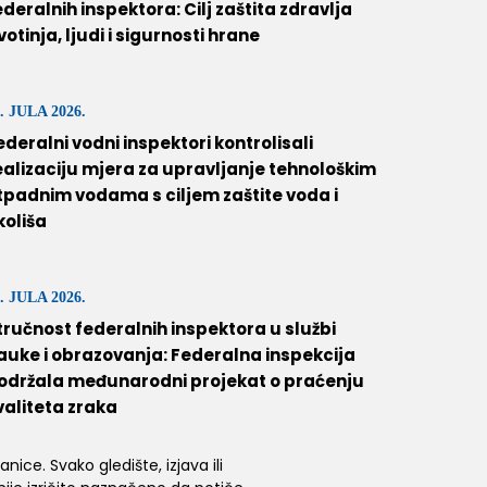
ederalnih inspektora: Cilj zaštita zdravlja
ivotinja, ljudi i sigurnosti hrane
. JULA 2026.
ederalni vodni inspektori kontrolisali
ealizaciju mjera za upravljanje tehnološkim
tpadnim vodama s ciljem zaštite voda i
koliša
. JULA 2026.
tručnost federalnih inspektora u službi
auke i obrazovanja: Federalna inspekcija
održala međunarodni projekat o praćenju
valiteta zraka
ice. Svako gledište, izjava ili