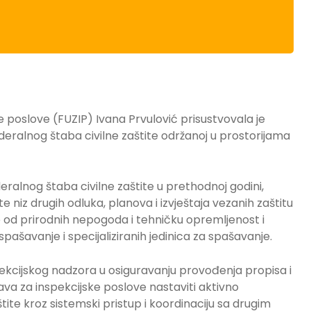
 poslove (FUZIP) Ivana Prvulović prisustvovala je
Federalnog štaba civilne zaštite održanoj u prostorijama
deralnog štaba civilne zaštite u prethodnoj godini,
e niz drugih odluka, planova i izvještaja vezanih zaštitu
e od prirodnih nepogoda i tehničku opremljenost i
i spašavanje i specijaliziranih jedinica za spašavanje.
spekcijskog nadzora u osiguravanju provođenja propisa i
ava za inspekcijske poslove nastaviti aktivno
tite kroz sistemski pristup i koordinaciju sa drugim