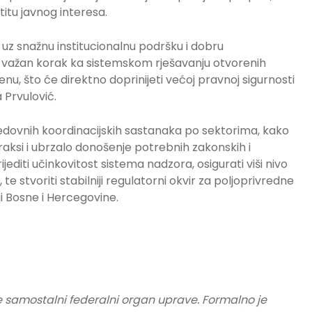
titu javnog interesa.
uz snažnu institucionalnu podršku i dobru
 važan korak ka sistemskom rješavanju otvorenih
enu, što će direktno doprinijeti većoj pravnoj sigurnosti
a Prvulović.
edovnih koordinacijskih sastanaka po sektorima, kako
raksi i ubrzalo donošenje potrebnih zakonskih i
ijediti učinkovitost sistema nadzora, osigurati viši nivo
 te stvoriti stabilniji regulatorni okvir za poljoprivredne
i Bosne i Hercegovine.
e samostalni federalni organ uprave. Formalno je