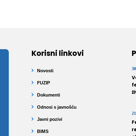
Korisni linkovi
P
30
Novosti
V
FUZIP
f
ž
Dokumenti
Odnosi s javnošću
21
Javni pozivi
F
r
BIMS