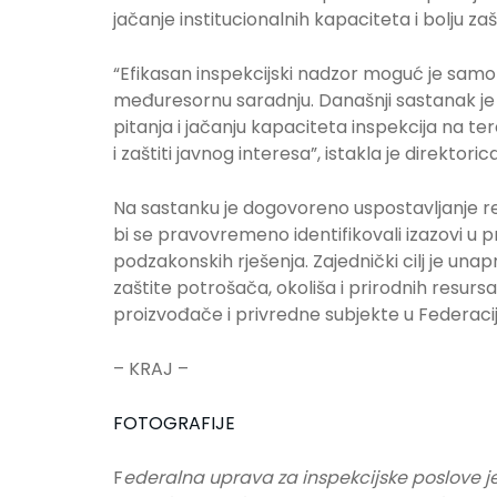
jačanje institucionalnih kapaciteta i bolju zaš
“Efikasan inspekcijski nadzor moguć je samo 
međuresornu saradnju. Današnji sastanak je
pitanja i jačanju kapaciteta inspekcija na ter
i zaštiti javnog interesa”, istakla je direktoric
Na sastanku je dogovoreno uspostavljanje r
bi se pravovremeno identifikovali izazovi u p
podzakonskih rješenja. Zajednički cilj je unapr
zaštite potrošača, okoliša i prirodnih resursa,
proizvođače i privredne subjekte u Federacij
– KRAJ –
FOTOGRAFIJE
F
ederalna uprava za inspekcijske poslove j