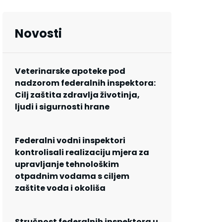
Novosti
Veterinarske apoteke pod
nadzorom federalnih inspektora:
Cilj zaštita zdravlja životinja,
ljudi i sigurnosti hrane
Federalni vodni inspektori
kontrolisali realizaciju mjera za
upravljanje tehnološkim
otpadnim vodama s ciljem
zaštite voda i okoliša
Stručnost federalnih inspektora u