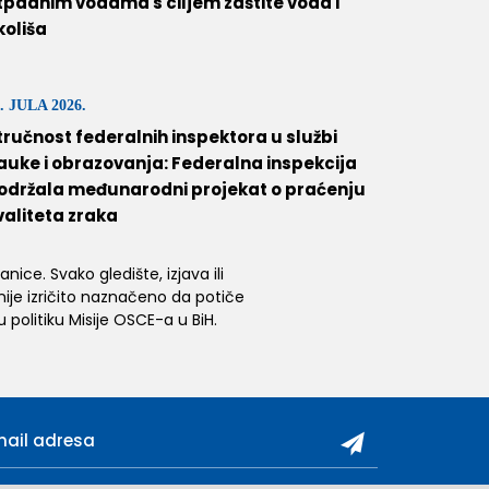
tpadnim vodama s ciljem zaštite voda i
koliša
. JULA 2026.
tručnost federalnih inspektora u službi
auke i obrazovanja: Federalna inspekcija
održala međunarodni projekat o praćenju
valiteta zraka
ice. Svako gledište, izjava ili
 nije izričito naznačeno da potiče
 politiku Misije OSCE-a u BiH.