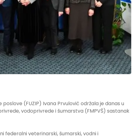
 poslove (FUZIP) Ivana Prvulović održala je danas u
privrede, vodoprivrede i šumarstva (FMPVŠ) sastanak
 federalni veterinarski, šumarski, vodni i