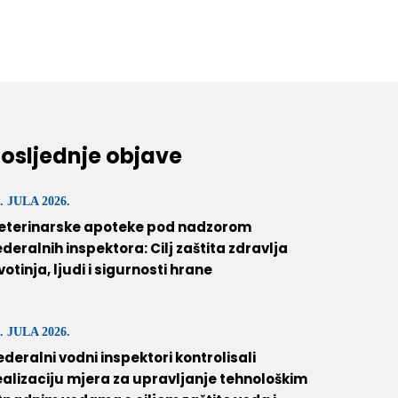
osljednje objave
. JULA 2026.
eterinarske apoteke pod nadzorom
ederalnih inspektora: Cilj zaštita zdravlja
ivotinja, ljudi i sigurnosti hrane
. JULA 2026.
ederalni vodni inspektori kontrolisali
ealizaciju mjera za upravljanje tehnološkim