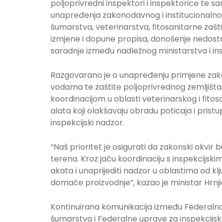
poljoprivredni inspektori i inspektorice te s
unapređenja zakonodavnog i institucionalnog
šumarstva, veterinarstva, fitosanitarne zašti
izmjene i dopune propisa, donošenje nedosta
saradnje između nadležnog ministarstva i in
Razgovarano je o unapređenju primjene zako
vodama te zaštite poljoprivrednog zemljišta
koordinacijom u oblasti veterinarskog i fito
alata koji olakšavaju obradu poticaja i pri
inspekcijski nadzor.
“Naš prioritet je osigurati da zakonski okvir
terena. Kroz jaču koordinaciju s inspekcij
akata i unaprijediti nadzor u oblastima od kl
domaće proizvodnje”, kazao je ministar Hrnji
Kontinuirana komunikacija između Federalnog
šumarstva i Federalne uprave za inspekcijske