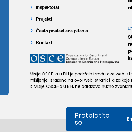
o
Inspektorati
o
Projekti
17
Često postavljena pitanja
S
Kontakt
n
p
k
Misija OSCE-a u BiH je podržala izradu ove web-stran
mišljenje, izraženo na ovoj web-stranici, a za koje
iz Misije OSCE-a u BiH, ne odražava nužno zvaničnu
Pretplatite
se