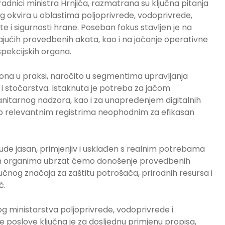
aradnici ministra Hrnjića, razmatrana su ključna pitanja
 okvira u oblastima poljoprivrede, vodoprivrede,
te i sigurnosti hrane. Poseban fokus stavljen je na
jućih provedbenih akata, kao i na jačanje operativne
spekcijskih organa.
na u praksi, naročito u segmentima upravljanja
 i stočarstva. Istaknuta je potreba za jačom
sanitarnog nadzora, kao i za unapređenjem digitalnih
stup relevantnim registrima neophodnim za efikasan
 bude jasan, primjenjiv i usklađen s realnim potrebama
skim organima ubrzat ćemo donošenje provedbenih
jučnog značaja za zaštitu potrošača, prirodnih resursa i
ć.
 ministarstva poljoprivrede, vodoprivrede i
 poslove ključna je za dosljednu primjenu propisa,