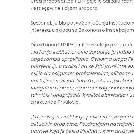
Ured predsjednice FBiH, gdje je održala radn
Hercegovine Lidijom Bradara.
Sastanak je bio posvećen jačanju institucion
interesa, u skladu sa Zakonom o inspekcijam
Direktorica FUZIP-a informisala je predsjedn
„
Jačanje institucionalne saradnje je nužno 
odgovornog upravljanja. Osnovna uloga Fede
primjenjuju u praksi i da se štiti javni inter
cilj je da osiguram profesionalan, efikasan i
nastojimo razvijati ljudske potencijale ko
integriteta i promocijom etičkog ponašanja,
tehnički i unaprijediti kvalitet planiranja 
direktorica Prvulović.
„
I današnji susret bio je prilika za razmjen
aktuelnih problema. Pozdravljam nastojanja 
Uprave koja je često ključna u svim društ