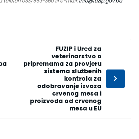
 telefon 033/563-360 ili e-mail:
info@fuzip.gov.ba
FUZIP i Ured za
veterinarstvo o
aba
pripremama za provjeru
sistema službenih
kontrola za
odobravanje izvoza
crvenog mesa i
proizvoda od crvenog
mesa u EU