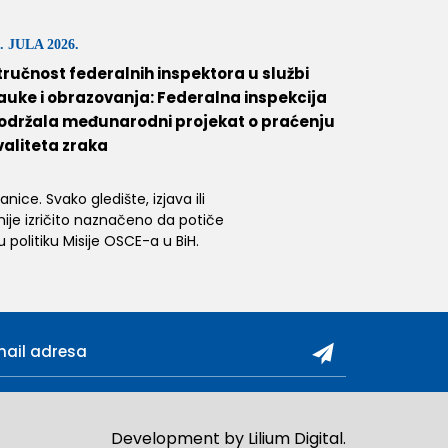
. JULA 2026.
tručnost federalnih inspektora u službi
auke i obrazovanja: Federalna inspekcija
održala međunarodni projekat o praćenju
valiteta zraka
ice. Svako gledište, izjava ili
 nije izričito naznačeno da potiče
 politiku Misije OSCE-a u BiH.
Development by
Lilium Digital
.