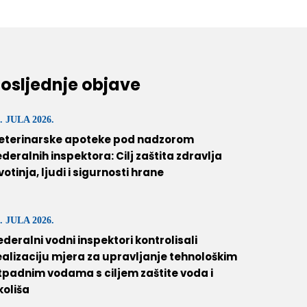
osljednje objave
. JULA 2026.
eterinarske apoteke pod nadzorom
ederalnih inspektora: Cilj zaštita zdravlja
ivotinja, ljudi i sigurnosti hrane
. JULA 2026.
ederalni vodni inspektori kontrolisali
ealizaciju mjera za upravljanje tehnološkim
tpadnim vodama s ciljem zaštite voda i
koliša