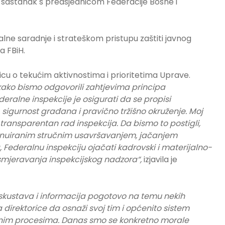
i sastanak s predsjednicom Federacije Bosne i
alne saradnje i strateškom pristupu zaštiti javnog
a FBiH.
icu o tekućim aktivnostima i prioritetima Uprave.
kako bismo odgovorili zahtjevima principa
ralne inspekcije je osigurati da se propisi
es, sigurnost građana i pravično tržišno okruženje. Moj
 transparentan rad inspekcija. Da bismo to postigli,
ntinuiranim stručnim usavršavanjem, jačanjem
 Federalnu inspekciju ojačati kadrovski i materijalno-
i usmjeravanja inspekcijskog nadzora“,
izjavila je
u iskustava i informacija pogotovo na temu nekih
direktorice da osnaži svoj tim i općenito sistem
venim procesima. Danas smo se konkretno morale