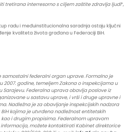
 tretirana interresorno s ciljem zaštite zdravlja ljudi
“,
tup radu i međuinstitucionalna saradnja ostaju ključni
đenje kvaliteta života građana u Federaciji BiH.
e samostalni federalni organ uprave. Formalno je
u 2007. godine, temeljem Zakona o inspekcijama u
 u Sarajevu. Federalna uprava obavlja poslove iz
ganizovane u sastavu uprave, i vrši i druge upravne i
a. Nadležna je za obavljanje inspekcijskih nadzora
BiH kojima je utvrđena nadležnost entitetskih
a, kao i drugim propisima. Federalnom upravom
e informacija, možete kontaktirati Kabinet direktorice