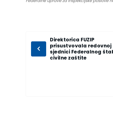
Federalne uprave za inspekcijske poslove na
Direktorica FUZIP
prisustvovala redovnoj
sjednici Federalnog št
civilne zaštite