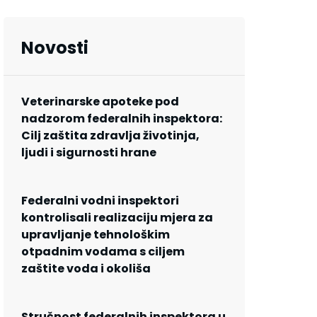
Novosti
Veterinarske apoteke pod
nadzorom federalnih inspektora:
Cilj zaštita zdravlja životinja,
ljudi i sigurnosti hrane
Federalni vodni inspektori
kontrolisali realizaciju mjera za
upravljanje tehnološkim
otpadnim vodama s ciljem
zaštite voda i okoliša
Stručnost federalnih inspektora u