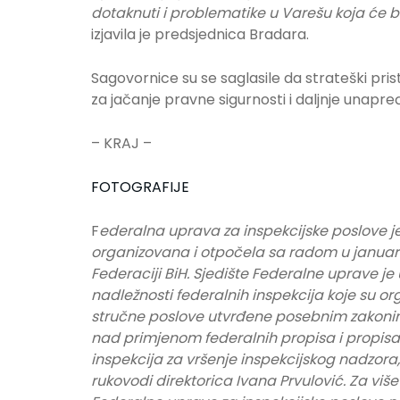
dotaknuti i problematike u Varešu koja će biti
izjavila je predsjednica Bradara.
Sagovornice su se saglasile da strateški pris
za jačanje pravne sigurnosti i daljnje unapre
– KRAJ –
FOTOGRAFIJE
F
ederalna uprava za inspekcijske poslove j
organizovana i otpočela sa radom u januar
Federaciji BiH. Sjedište Federalne uprave je
nadležnosti federalnih inspekcija koje su or
stručne poslove utvrđene posebnim zakonim
nad primjenom federalnih propisa i propisa 
inspekcija za vršenje inspekcijskog nadzor
rukovodi direktorica Ivana Prvulović. Za viš