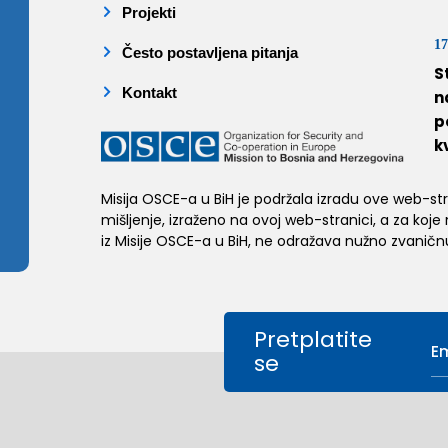
Projekti
17
Često postavljena pitanja
S
Kontakt
n
p
k
Misija OSCE-a u BiH je podržala izradu ove web-stran
mišljenje, izraženo na ovoj web-stranici, a za koje
iz Misije OSCE-a u BiH, ne odražava nužno zvaničnu
Pretplatite
se