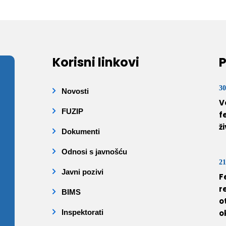
Korisni linkovi
P
30
Novosti
V
FUZIP
f
ž
Dokumenti
Odnosi s javnošću
21
Javni pozivi
F
r
BIMS
o
Inspektorati
o