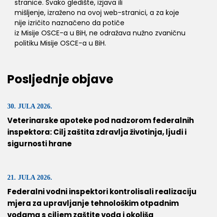
stranice. Svako gledište, izjava ili
mišljenje, izraženo na ovoj web-stranici, a za koje
nije izričito naznačeno da potiče
iz Misije OSCE-a u BiH, ne odražava nužno zvaničnu
politiku Misije OSCE-a u BiH.
Posljednje objave
30. JULA 2026.
Veterinarske apoteke pod nadzorom federalnih
inspektora: Cilj zaštita zdravlja životinja, ljudi i
sigurnosti hrane
21. JULA 2026.
Federalni vodni inspektori kontrolisali realizaciju
mjera za upravljanje tehnološkim otpadnim
vodama s ciljem zaštite voda i okoliša