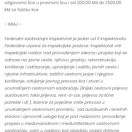
odgovorno lice u pravnom licu i od 200,00 KM do 1.500,00
KM za fizičko lice.
– KRAJ –
Federalni saobraćajni inspektorat je jedan od 11 inspektorata
Federalne urpave za inspekcijske poslove. Inspektorat vrši
inspekcijski nadzor nad provođenjem zakona i propisa koji se
odnose na: javne ceste, njihovu gradnju, rekonstrukciju,
korištenje i održavanje; upravljanje i zaštitu javnih cesta i
njezine infrastrukture; zaštitni cestovni pojas i njegovo
korištenje; odvijanje javnog prevoza lica i stvari u
unutrašnjem cestovnom saobraćaju (linijski cestovni prijevoz
autobusom, taksi prijevoz, rent-a-car, prijevoz za lične
potrebe i dr.); licence za pojedine vrste prevoza u
unutrašnjem cestovnom prometu; rad autobusnih i teretnih
stanica i cjenovnik usluga koji je pod nadzorom; provođenje
propisa u međunarodnom i međuntitetskom cestovnom
saobraćaju, osim u nadzoru koji obavljaju organi državne