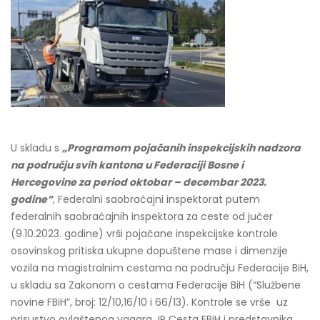
U skladu s
„Programom pojačanih inspekcijskih nadzora
na području svih kantona u Federaciji Bosne i
Hercegovine za period oktobar – decembar 2023.
godine”
, Federalni saobraćajni inspektorat putem
federalnih saobraćajnih inspektora za ceste od jučer
(9.10.2023. godine) vrši pojačane inspekcijske kontrole
osovinskog pritiska ukupne dopuštene mase i dimenzije
vozila na magistralnim cestama na području Federacije BiH,
u skladu sa Zakonom o cestama Federacije BiH (“Službene
novine FBiH”, broj: 12/10,16/10 i 66/13). Kontrole se vrše uz
prisustvo ovlaštenog vagara JP Cesta FBiH i predstavnika