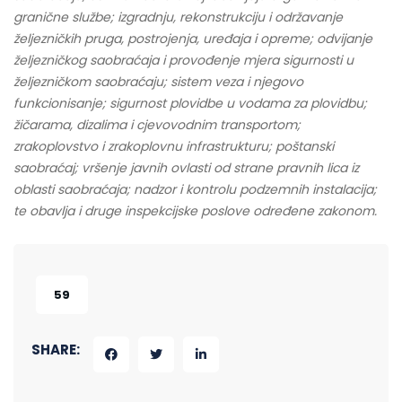
granične službe; izgradnju, rekonstrukciju i održavanje
željezničkih pruga, postrojenja, uređaja i opreme; odvijanje
željezničkog saobraćaja i provođenje mjera sigurnosti u
željezničkom saobraćaju; sistem veza i njegovo
funkcionisanje; sigurnost plovidbe u vodama za plovidbu;
žičarama, dizalima i cjevovodnim transportom;
zrakoplovstvo i zrakoplovnu infrastrukturu; poštanski
saobraćaj; vršenje javnih ovlasti od strane pravnih lica iz
oblasti saobraćaja; nadzor i kontrolu podzemnih instalacija;
te obavlja i druge inspekcijske poslove određene zakonom.
59
SHARE: