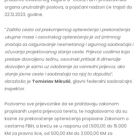
organa unutrašnjih poslova, a pojačani nadzori će trajati do
22.12.2023. godine.
“
Zaštita cesta od prekomjernog opterećenja i prekoračenja
ukupne mase i osovinskog opterećenja je od iznimnog
značaja za osiguravanje nesmetanog i sigurnog saobraćaja i
očuvanja projektovanog stanja ceste. Prijevoz vozilima koja
prelaze dozvoljenu težinu, osovinski pritisak ili dimenzije
dozvoljen je samo uz odobrenje za vanredni prijevoz, ako
stanje javne ceste i saobraćaja na njoj to dopušta”,
obrazložio je
Tomislav Mikulić
, glavni federalni saobraćajni
inspektor.
Pozivamo sve prijevoznike da se pridržavaju zakonom
propisanih uvjeta prijevoza tereta, te naglašavamo da su
kazne za prekoračenje opterećenja propisane Zakonom o
cestama FBiH, a kreću se u rasponu od 1.500,00 do 15.000
KM za pravno lice, od 500,00 KM do 3.000,00 KM za