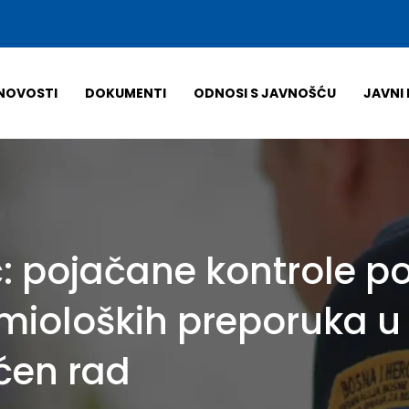
NOVOSTI
DOKUMENTI
ODNOSI S JAVNOŠĆU
JAVNI 
ć: pojačane kontrole p
mioloških preporuka u
ćen rad