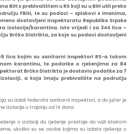
ana BiH s prebivalištem u RS koji su u BiH ušli preko
odručju FBiH, te su podaci – spiskovi s imenima,
meno dostavljeni Inspektoratu Republike Srpske
 izolacije/karantina. Isto vrijedi i za
3
44
lica –
ju Brčko Distrikta, za koje su podaci dostavljeni
9 lica kojim su sanitarni inspektori RS-a tokom
ućnom karantinu, te podatke o rješenjima za 84
nspektorat Brčko Distrikta je dostavio podatke za 7
izolaciji, a koja imaju prebivalište na području
koja su izdali federalni sanitarni inspektori, a do jučer je
e izolacije u trajanju od 14 dana.
enje o izolaciji da rješenje prestaje da važi istekom
aime, ukoliko su se osobe kojima su izdata rješenja o