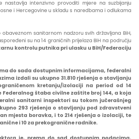
 nastavlja intenzivno provoditi mjere na suzbijanju
 Bosne i Hercegovine u skladu s naredbama i odlukama
 o obaveznom sanitarnom nadzoru svih državljana BiH,
raspoređeni su na 14 graničnih prijelaza BiH na području
tarnu kontrolu putnika pri ulasku u BiH/Federaciju
rema do sada dostupnim informacijama, federalni
azima izdali su ukupno 31.810
rješenja
o stavljanju
ograničenom kretanju/izolaciji na period od 14
 Federalnog štaba civilne zaštite broj 144, a koja
eralni sanitarni inspektori su tokom jučerašnjeg
kupno 293 rješenja o stavljanju pod zdravstveni
mjesta boravka, i to 214 rješenja o izolaciji, te
ranične i 10 za prekogranične radnike.
ektora je, prema do sad dostupnim podacima,