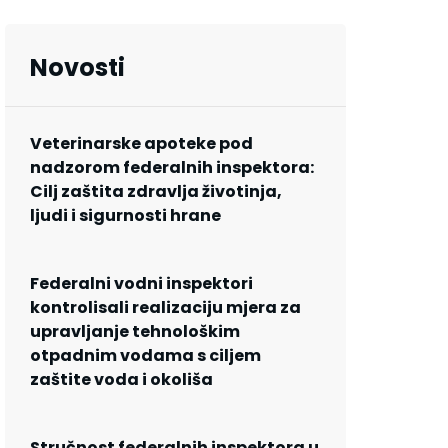
Novosti
Veterinarske apoteke pod
nadzorom federalnih inspektora:
Cilj zaštita zdravlja životinja,
ljudi i sigurnosti hrane
Federalni vodni inspektori
kontrolisali realizaciju mjera za
upravljanje tehnološkim
otpadnim vodama s ciljem
zaštite voda i okoliša
Stručnost federalnih inspektora u