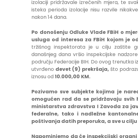
izolaciji pridržavale izrečenih mjera, te sv
isteka perioda izolacije nisu razvile nik
nakon 14 dana.
Po donošenju Odluke Vlade FBiH o mje
usluga od interesa za FBiH kojom je o
tržišnog inspektorata je u cilju zaštit
današnjeg dana vršio inspekcijske nadzore 
području Federacije BIH. Do ovog trenutka i
utvrđeno
devet (9) prekršaja,
što podraz
iznosu od
10.000,00
KM.
Pozivamo sve subjekte kojima je nared
omogućen rad da se pridržavaju svih h
ministarstva zdravstva I Zavoda za ja
federalne, tako i nadležne kantonalne
poštivanja datih preporuka, a sve u cilju
Napominjemo da će inspekcijski organi b