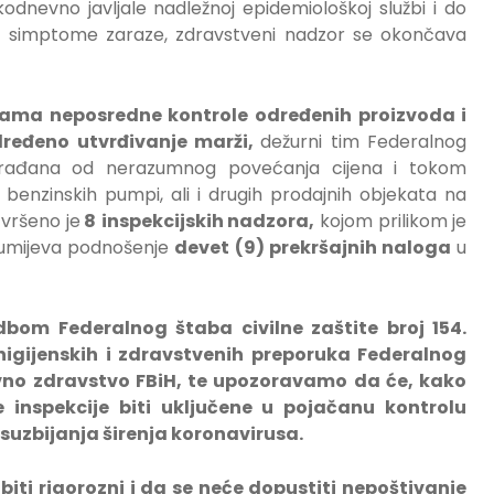
akodnevno javljale nadležnoj epidemiološkoj službi i do
akve simptome zaraze, zdravstveni nadzor se okončava
rama neposredne kontrole određenih proizvoda i
dređeno utvrđivanje marži,
dežurni tim Federalnog
e građana od nerazumnog povećanja cijena i tokom
benzinskih pumpi, ali i drugih prodajnih objekata na
zvršeno je
8
inspekcijskih nadzora,
kojom prilikom je
umijeva podnošenje
devet (9) prekršajnih naloga
u
bom Federalnog štaba civilne zaštite broj 154.
igijenskih i zdravstvenih preporuka Federalnog
vno zdravstvo FBiH, te upozoravamo da će, kako
 inspekcije biti uključene u pojačanu kontrolu
 suzbijanja širenja koronavirusa.
iti rigorozni i da se neće dopustiti nepoštivanje