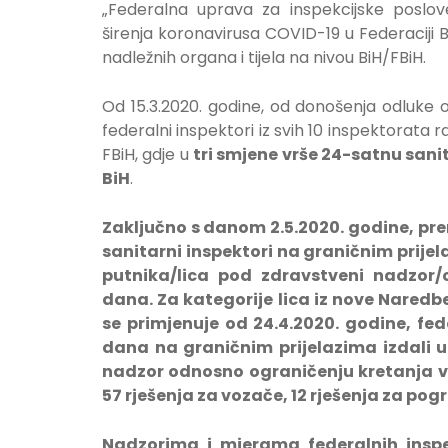
„Federalna uprava za inspekcijske poslove
širenja koronavirusa COVID-19 u Federaciji
nadležnih organa i tijela na nivou BiH/FBiH.
Od 15.3.2020. godine, od donošenja odluke
federalni inspektori iz svih 10 inspektorata 
FBiH, gdje u
tri smjene vrše 24-satnu sani
BiH
.
Zaključno s danom 2.5
.2020. godine, p
sanitarni inspektori na graničnim prijel
putnika/lica pod zdravstveni nadzor/
dana. Za kategorije lica iz nove Naredbe
se primjenuje od 24.4.2020. godine, fed
dana na graničnim prijelazima izdali u
nadzor odnosno ograničenju kretanja van 
57 rješenja za vozače, 12 rješenja za pog
Nadzorima i mjerama federalnih insp