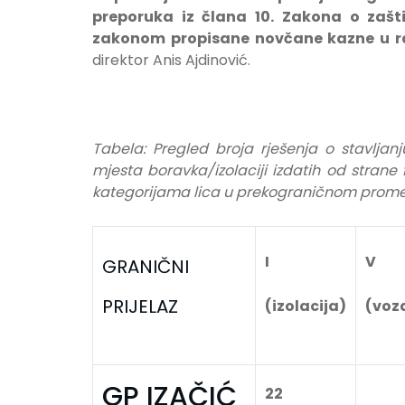
preporuka iz člana 10. Zakona o zašti
zakonom propisane novčane kazne u ra
direktor Anis Ajdinović.
Tabela: Pregled broja rješenja o stavlja
mjesta boravka/izolaciji izdatih od strane
kategorijama lica u prekograničnom prom
I
V
GRANIČNI
PRIJELAZ
(izolacija)
(voz
GP IZAČIĆ
22