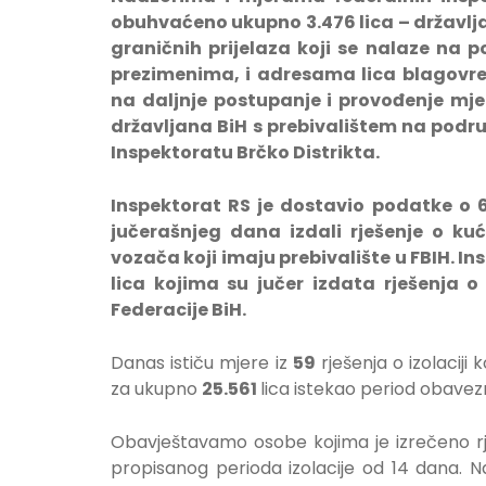
obuhvaćeno ukupno 3.476
lica – državlj
graničnih prijelaza koji se nalaze na p
prezimenima, i adresama lica blagovre
na daljnje postupanje i provođenje mjera
državljana BiH s prebivalištem na područ
Inspektoratu Brčko Distrikta.
Inspektorat RS je dostavio podatke o 6
jučerašnjeg dana izdali rješenje o k
vozača koji imaju prebivalište u FBIH. I
lica kojima su jučer izdata rješenja o 
Federacije BiH.
Danas ističu mjere iz
59
rješenja o izolaciji 
za ukupno
25.561
lica istekao period obavezn
Obavještavamo osobe kojima je izrečeno rješ
propisanog perioda izolacije od 14 dana. N