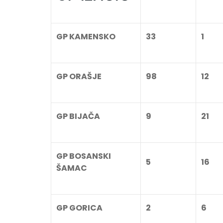
GP KAMENSKO
33
1
GP ORAŠJE
98
12
GP BIJAČA
9
21
GP BOSANSKI
5
16
ŠAMAC
GP GORICA
2
6