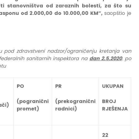
ti stanovništva od zaraznih bolesti, za što su
sponu od 2.000,00 do 10.000,00 KM”,
saopštio je
nju pod zdravstveni nadzor/ograničenju kretanja van
 federalnih sanitarnih inspektora na
dan 2.5.2020
. po
etu
PO
PR
UKUPAN
(pogranični
(prekogranični
BROJ
ači)
promet)
radnici)
RJEŠENJA
22