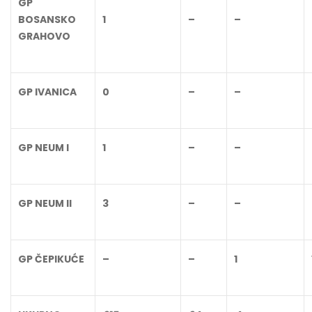
GP
BOSANSKO
1
–
–
GRAHOVO
GP IVANICA
0
–
–
GP NEUM I
1
–
–
GP NEUM II
3
–
–
GP ČEPIKUĆE
–
–
1