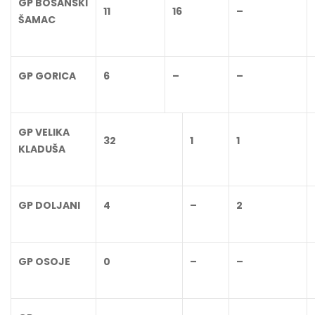
GP BOSANSKI
11
16
–
ŠAMAC
GP GORICA
6
–
–
GP VELIKA
32
1
1
KLADUŠA
GP DOLJANI
4
–
2
GP OSOJE
0
–
–