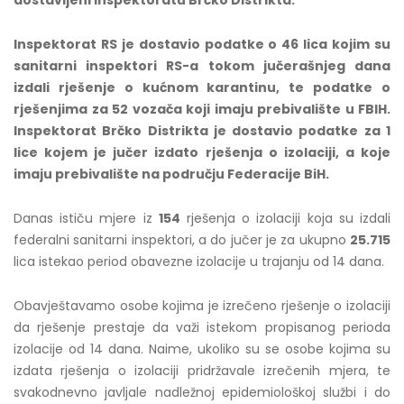
dostavljeni Inspektoratu Brčko Distrikta.
Inspektorat RS je dostavio podatke o 46 lica kojim su
sanitarni inspektori RS-a tokom jučerašnjeg dana
izdali rješenje o kućnom karantinu, te podatke o
rješenjima za 52 vozača koji imaju prebivalište u FBIH.
Inspektorat Brčko Distrikta je dostavio podatke za 1
lice kojem je jučer izdato rješenja o izolaciji, a koje
imaju prebivalište na području Federacije BiH.
Danas ističu mjere iz
154
rješenja o izolaciji koja su izdali
federalni sanitarni inspektori, a do jučer je za ukupno
25.715
lica istekao period obavezne izolacije u trajanju od 14 dana.
Obavještavamo osobe kojima je izrečeno rješenje o izolaciji
da rješenje prestaje da važi istekom propisanog perioda
izolacije od 14 dana. Naime, ukoliko su se osobe kojima su
izdata rješenja o izolaciji pridržavale izrečenih mjera, te
svakodnevno javljale nadležnoj epidemiološkoj službi i do