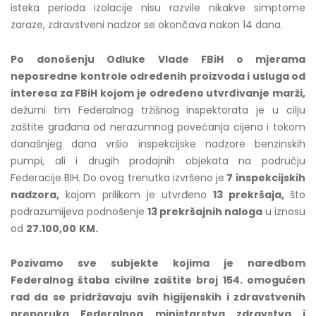
isteka perioda izolacije nisu razvile nikakve simptome
zaraze, zdravstveni nadzor se okončava nakon 14 dana.
Po donošenju Odluke Vlade FBiH o mjerama
neposredne kontrole određenih proizvoda i usluga od
interesa za FBiH kojom je određeno utvrđivanje marži,
dežurni tim Federalnog tržišnog inspektorata je u cilju
zaštite građana od nerazumnog povećanja cijena i tokom
današnjeg dana vršio inspekcijske nadzore benzinskih
pumpi, ali i drugih prodajnih objekata na području
Federacije BIH. Do ovog trenutka izvršeno je
7
inspekcijskih
nadzora,
kojom prilikom je utvrđeno
13 prekršaja,
što
podrazumijeva podnošenje
13 prekršajnih naloga
u iznosu
od
27.100,00
KM.
Pozivamo sve subjekte kojima je naredbom
Federalnog štaba civilne zaštite broj 154. omogućen
rad da se pridržavaju svih higijenskih i zdravstvenih
preporuka Federalnog ministarstva zdravstva i