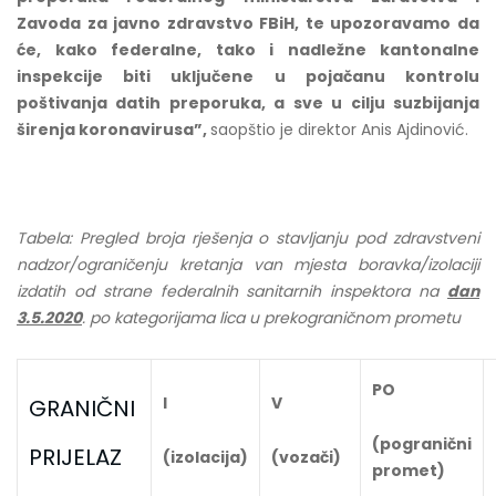
Zavoda za javno zdravstvo FBiH, te upozoravamo da
će, kako federalne, tako i nadležne kantonalne
inspekcije biti uključene u pojačanu kontrolu
poštivanja datih preporuka, a sve u cilju suzbijanja
širenja koronavirusa”,
saopštio je direktor Anis Ajdinović.
Tabela: Pregled broja rješenja o stavljanju pod zdravstveni
nadzor/ograničenju kretanja van mjesta boravka/izolaciji
izdatih od strane federalnih sanitarnih inspektora na
dan
3.5.2020
. po kategorijama lica u prekograničnom prometu
PO
I
V
GRANIČNI
(pogranični
PRIJELAZ
(izolacija)
(vozači)
promet)