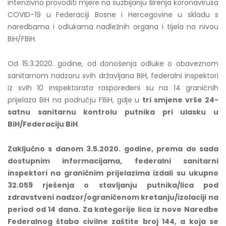
intenzivno provoditi mjere na suzbijanju širenja koronavirusa
COVID-19 u Federaciji Bosne i Hercegovine u skladu s
naredbama i odlukama nadležnih organa i tijela na nivou
BiH/FBiH.
Od 15.3.2020. godine, od donošenja odluke o obaveznom
sanitarnom nadzoru svih državljana BiH, federalni inspektori
iz svih 10 inspektorata raspoređeni su na 14 graničnih
prijelaza BiH na području FBiH, gdje u
tri smjene vrše 24-
satnu sanitarnu kontrolu putnika pri ulasku u
BiH/Federaciju BiH
.
Zaključno s danom 3.5
.2020. godine, prema do sada
dostupnim informacijama, federalni sanitarni
inspektori na graničnim prijelazima izdali su ukupno
32.059
rješenja
o stavljanju putnika/lica pod
zdravstveni nadzor/ograničenom kretanju/izolaciji na
period od 14 dana. Za kategorije lica iz nove Naredbe
Federalnog štaba civilne zaštite broj 144, a koja se