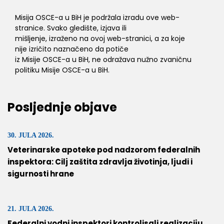
Misija OSCE-a u BiH je podržala izradu ove web-
stranice. Svako gledište, izjava ili
mišljenje, izraženo na ovoj web-stranici, a za koje
nije izričito naznačeno da potiče
iz Misije OSCE-a u BiH, ne odražava nužno zvaničnu
politiku Misije OSCE-a u BiH.
Posljednje objave
30. JULA 2026.
Veterinarske apoteke pod nadzorom federalnih
inspektora: Cilj zaštita zdravlja životinja, ljudi i
sigurnosti hrane
21. JULA 2026.
Federalni vodni inspektori kontrolisali realizaciju