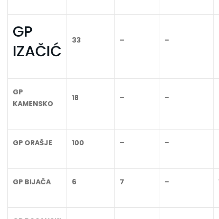
GP
33
–
–
IZAČIĆ
GP
18
–
–
KAMENSKO
GP ORAŠJE
100
–
–
GP BIJAČA
6
7
–