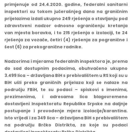
primjenuje od 24.4.2020. godine, federalni sanitarni
inspektori su tokom jučerašnjeg dana na graničnim
prijelazima izdali ukupno 249 rješenja o stavljanju pod
zdravstveni nadzor odnosno ograničenju kretanja
van mjesta boravka, i to 215 rješenja o izolaciji, te 24
rješenja za vozače, četiri (4) rješenja za pogranične i
šest (6) za prekogranične radnike.
Nadzorima i mjerama federalnih inspektora je, prema
do sad dostupnim podacima, obuhvaćeno ukupno
3.499
lica – državljana BiH s prebivalištem u RS koji su u
BiH ušli preko graničnih prijelaza koji se nalaze na
području FBiH, te su podaci – spiskovi s imenima,
prezimenima, i adresama lica blagovremeno
dostavljeni Inspektoratu Republike Srpske na daljnje
postupanje i provođenje mjera izolacije/karantina.
Isto vrijedi i za
3
49
lica – državljana BiH s prebivalištem
na području Brčko Distrikta, za koje su podaci