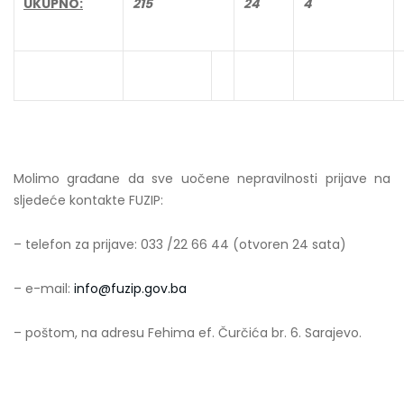
UKUPNO:
215
24
4
Molimo građane da sve uočene nepravilnosti prijave na
sljedeće kontakte FUZIP:
– telefon za prijave: 033 /22 66 44 (otvoren 24 sata)
– e-mail:
info@fuzip.gov.ba
– poštom, na adresu Fehima ef. Čurčića br. 6. Sarajevo.