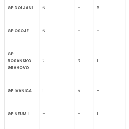
GP DOLJANI
6
–
6
GP OSOJE
6
–
–
GP
BOSANSKO
2
3
1
GRAHOVO
GP IVANICA
1
5
–
GP NEUM I
–
–
1