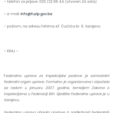
– telefon za prijave: 033 /22 66 44 (otvoren 24 sata)
– e-mail:
info@fuzip.gov.ba
– poštom, na adresu Fehima ef. Čurčića br. 6. Sarajevo.
– KRAJ –
F
ederalna uprava za inspekcijske poslove je samostalni
federalni organ uprave. Formalno je organizovana i otpočela
sa radom u januaru 2007. godine, temeljem Zakona o
inspekcijama u Federaciji BiH. Sjedište Federalne uprave je u
Sarajevu.
Federalna uprava obavlja poslove iz nadležnosti federalnih