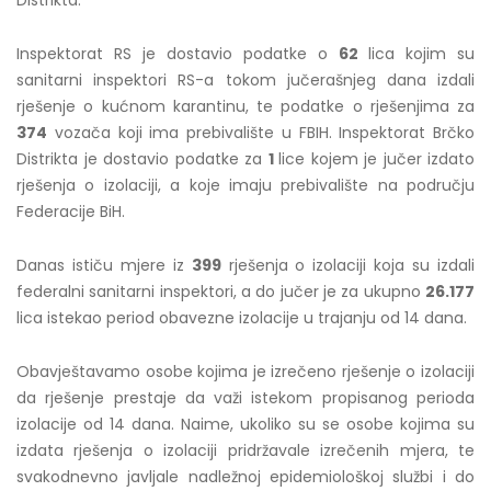
Distrikta.
Inspektorat RS je dostavio podatke o
62
lica kojim su
sanitarni inspektori RS-a tokom jučerašnjeg dana izdali
rješenje o kućnom karantinu, te podatke o rješenjima za
374
vozača koji ima prebivalište u FBIH. Inspektorat Brčko
Distrikta je dostavio podatke za
1
lice kojem je jučer izdato
rješenja o izolaciji, a koje imaju prebivalište na području
Federacije BiH.
Danas ističu mjere iz
399
rješenja o izolaciji koja su izdali
federalni sanitarni inspektori, a do jučer je za ukupno
26.177
lica istekao period obavezne izolacije u trajanju od 14 dana.
Obavještavamo osobe kojima je izrečeno rješenje o izolaciji
da rješenje prestaje da važi istekom propisanog perioda
izolacije od 14 dana. Naime, ukoliko su se osobe kojima su
izdata rješenja o izolaciji pridržavale izrečenih mjera, te
svakodnevno javljale nadležnoj epidemiološkoj službi i do