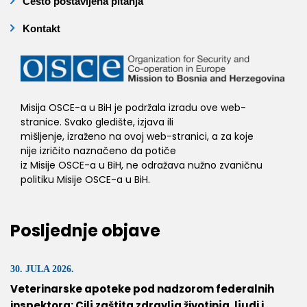
Često postavljena pitanja
Kontakt
Misija OSCE-a u BiH je podržala izradu ove web-
stranice. Svako gledište, izjava ili
mišljenje, izraženo na ovoj web-stranici, a za koje
nije izričito naznačeno da potiče
iz Misije OSCE-a u BiH, ne odražava nužno zvaničnu
politiku Misije OSCE-a u BiH.
Posljednje objave
30. JULA 2026.
Veterinarske apoteke pod nadzorom federalnih
inspektora: Cilj zaštita zdravlja životinja, ljudi i