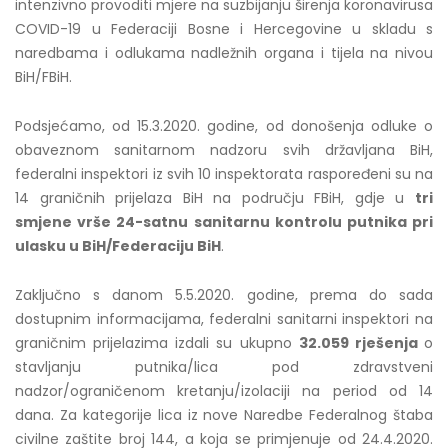
intenzivno provoditi mjere na suzbijanju širenja koronavirusa
COVID-19 u Federaciji Bosne i Hercegovine u skladu s
naredbama i odlukama nadležnih organa i tijela na nivou
BiH/FBiH.
Podsjećamo, od 15.3.2020. godine, od donošenja odluke o
obaveznom sanitarnom nadzoru svih državljana BiH,
federalni inspektori iz svih 10 inspektorata raspoređeni su na
14 graničnih prijelaza BiH na području FBiH, gdje u
tri
smjene vrše 24-satnu sanitarnu kontrolu putnika pri
ulasku u BiH/Federaciju BiH
.
Zaključno s danom 5.5.2020. godine, prema do sada
dostupnim informacijama, federalni sanitarni inspektori na
graničnim prijelazima izdali su ukupno
32.059
rješenja
o
stavljanju putnika/lica pod zdravstveni
nadzor/ograničenom kretanju/izolaciji na period od 14
dana. Za kategorije lica iz nove Naredbe Federalnog štaba
civilne zaštite broj 144, a koja se primjenuje od 24.4.2020.