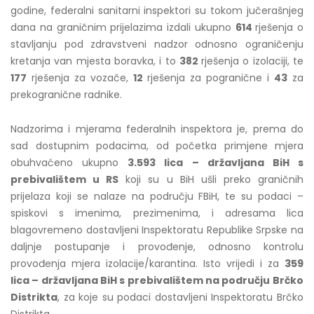
godine, federalni sanitarni inspektori su tokom jučerašnjeg
dana na graničnim prijelazima izdali ukupno
614
rješenja o
stavljanju pod zdravstveni nadzor odnosno ograničenju
kretanja van mjesta boravka, i to
382
rješenja o izolaciji, te
177
rješenja za vozače,
12
rješenja za pogranične i
43
za
prekogranične radnike.
Nadzorima i mjerama federalnih inspektora je, prema do
sad dostupnim podacima, od početka primjene mjera
obuhvaćeno ukupno
3.593 lica – državljana BiH s
prebivalištem u RS
koji su u BiH ušli preko graničnih
prijelaza koji se nalaze na području FBiH, te su podaci –
spiskovi s imenima, prezimenima, i adresama lica
blagovremeno dostavljeni Inspektoratu Republike Srpske na
daljnje postupanje i provođenje, odnosno kontrolu
provođenja mjera izolacije/karantina. Isto vrijedi i za
359
lica – državljana BiH s prebivalištem na području Brčko
Distrikta
, za koje su podaci dostavljeni Inspektoratu Brčko