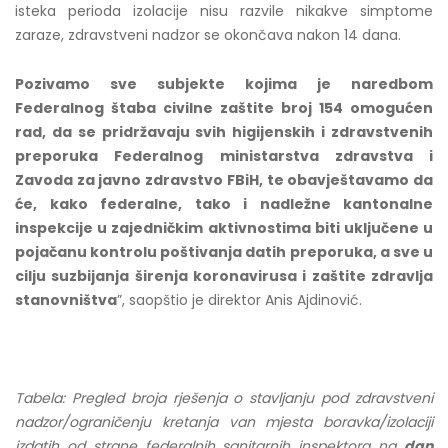
isteka perioda izolacije nisu razvile nikakve simptome
zaraze, zdravstveni nadzor se okončava nakon 14 dana.
Pozivamo sve subjekte kojima je naredbom
Federalnog štaba civilne zaštite broj 154 omogućen
rad, da se pridržavaju svih higijenskih i zdravstvenih
preporuka Federalnog ministarstva zdravstva i
Zavoda za javno zdravstvo FBiH, te obavještavamo da
će, kako federalne, tako i nadležne kantonalne
inspekcije u zajedničkim aktivnostima biti uključene u
pojačanu kontrolu poštivanja datih preporuka, a sve u
cilju suzbijanja širenja koronavirusa i zaštite zdravlja
stanovništva
”, saopštio je direktor Anis Ajdinović.
Tabela: Pregled broja rješenja o stavljanju pod zdravstveni
nadzor/ograničenju kretanja van mjesta boravka/izolaciji
izdatih od strane federalnih sanitarnih inspektora na
dan