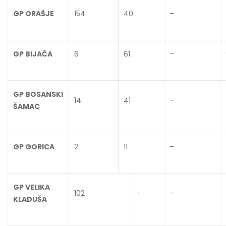
GP ORAŠJE
154
40
–
GP BIJAČA
6
61
–
GP BOSANSKI
14
41
–
ŠAMAC
GP GORICA
2
11
–
GP VELIKA
102
–
–
KLADUŠA