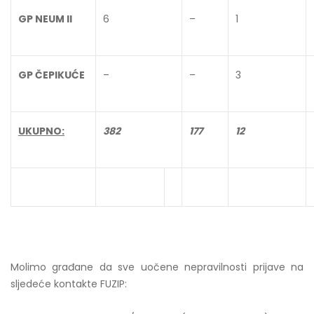
GP NEUM II
6
–
1
GP ČEPIKUĆE
–
–
3
UKUPNO:
382
177
12
Molimo građane da sve uočene nepravilnosti prijave na
sljedeće kontakte FUZIP: