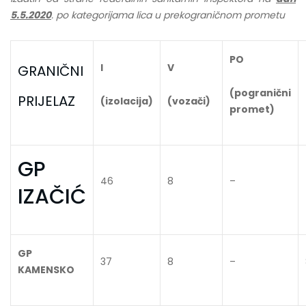
5.5.2020
. po kategorijama lica u prekograničnom prometu
PO
I
V
GRANIČNI
(pogranični
PRIJELAZ
(izolacija)
(vozači)
promet)
GP
46
8
–
IZAČIĆ
GP
37
8
–
KAMENSKO