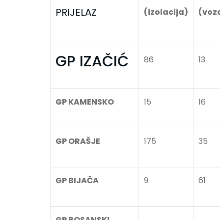
PRIJELAZ
(izolacija)
(voz
GP IZAČIĆ
86
13
GP KAMENSKO
15
16
GP ORAŠJE
175
35
GP BIJAČA
9
61
GP BOSANSKI