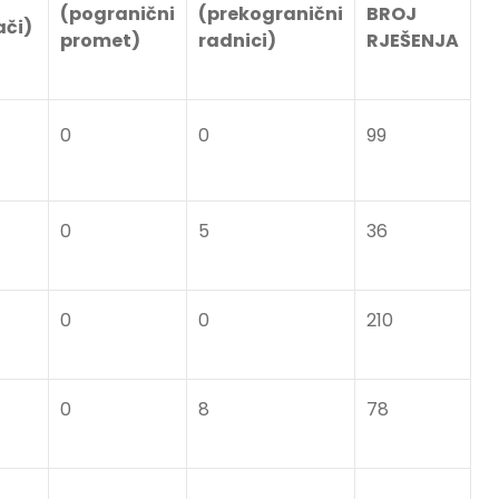
(pogranični
(prekogranični
BROJ
ači)
promet)
radnici)
RJEŠENJA
0
0
99
0
5
36
0
0
210
0
8
78