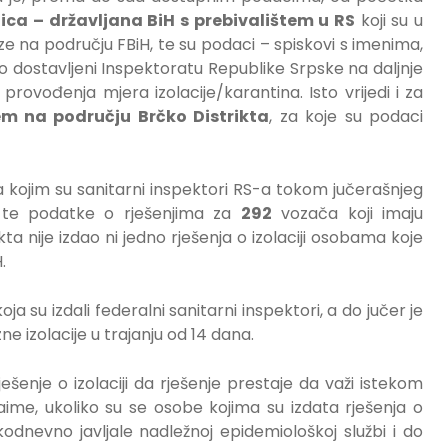
 lica – državljana BiH s prebivalištem u RS
koji su u
laze na području FBiH, te su podaci – spiskovi s imenima,
dostavljeni Inspektoratu Republike Srpske na daljnje
rovođenja mjera izolacije/karantina. Isto vrijedi i za
em na području Brčko Distrikta
, za koje su podaci
ca kojim su sanitarni inspektori RS-a tokom jučerašnjeg
, te podatke o rješenjima za
292
vozača koji imaju
kta nije izdao ni jedno rješenja o izolaciji osobama koje
.
 koja su izdali federalni sanitarni inspektori, a do jučer je
e izolacije u trajanju od 14 dana.
enje o izolaciji da rješenje prestaje da važi istekom
aime, ukoliko su se osobe kojima su izdata rješenja o
akodnevno javljale nadležnoj epidemiološkoj službi i do