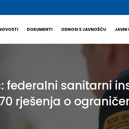
NOVOSTI
DOKUMENTI
ODNOSI S JAVNOŠĆU
JAVNI 
: federalni sanitarni i
670 rješenja o ogranič