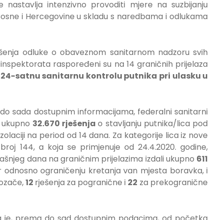
 nastavlja intenzivno provoditi mjere na suzbijanju
 Bosne i Hercegovine u skladu s naredbama i odlukama
ošenja odluke o obaveznom sanitarnom nadzoru svih
10 inspektorata raspoređeni su na 14 graničnih prijelaza
e 24-satnu sanitarnu kontrolu putnika pri ulasku u
do sada dostupnim informacijama, federalni sanitarni
su ukupno
32.670
rješenja
o stavljanju putnika/lica pod
aciji na period od 14 dana. Za kategorije lica iz nove
broj 144, a koja se primjenuje od 24.4.2020. godine,
rašnjeg dana na graničnim prijelazima izdali ukupno
611
or odnosno ograničenju kretanja van mjesta boravka, i
vozače,
12
rješenja za pogranične i
22
za prekogranične
a je, prema do sad dostupnim podacima, od početka