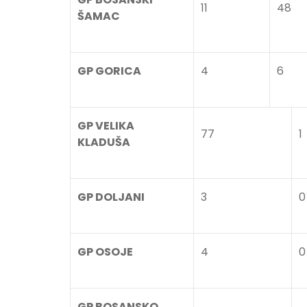
11
48
ŠAMAC
GP GORICA
4
6
GP VELIKA
77
1
KLADUŠA
GP DOLJANI
3
0
GP OSOJE
4
0
GP BOSANSKO