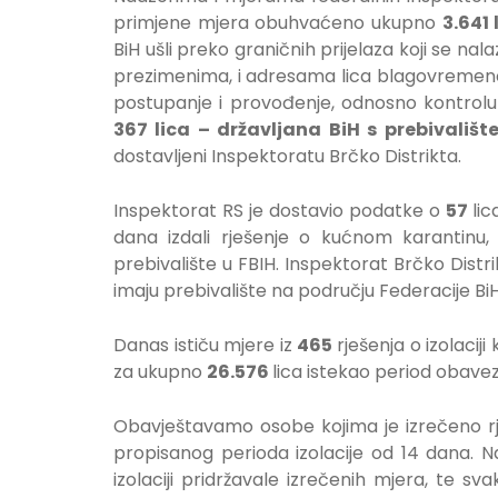
primjene mjera obuhvaćeno ukupno
3.641
BiH ušli preko graničnih prijelaza koji se na
prezimenima, i adresama lica blagovremeno 
postupanje i provođenje, odnosno kontrolu p
367
lica – državljana BiH s prebivališt
dostavljeni Inspektoratu Brčko Distrikta.
Inspektorat RS je dostavio podatke o
57
li
dana izdali rješenje o kućnom karantinu
prebivalište u FBIH. Inspektorat Brčko Distri
imaju prebivalište na području Federacije BiH
Danas ističu mjere iz
465
rješenja o izolaciji
za ukupno
26.576
lica istekao period obavezn
Obavještavamo osobe kojima je izrečeno rješ
propisanog perioda izolacije od 14 dana. N
izolaciji pridržavale izrečenih mjera, te sv