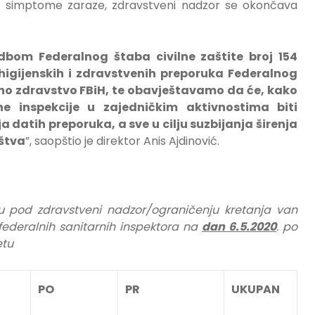
akve simptome zaraze, zdravstveni nadzor se okončava
dbom Federalnog štaba civilne zaštite broj 154
higijenskih i zdravstvenih preporuka Federalnog
no zdravstvo FBiH, te obavještavamo da će, kako
ne inspekcije u zajedničkim aktivnostima biti
 datih preporuka, a sve u cilju suzbijanja širenja
ištva
”, saopštio je direktor Anis Ajdinović.
nju pod zdravstveni nadzor/ograničenju kretanja van
 federalnih sanitarnih inspektora na
dan 6.5.2020
. po
etu
PO
PR
UKUPAN