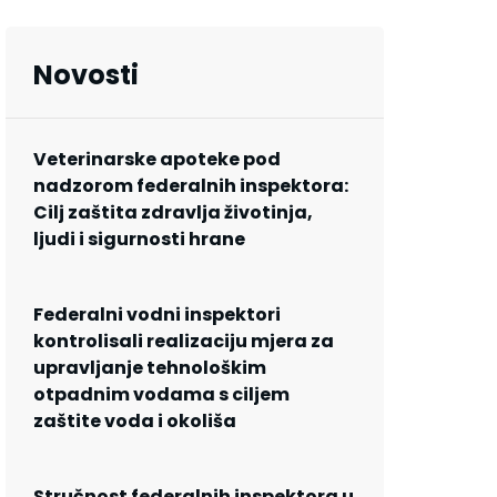
Novosti
Veterinarske apoteke pod
nadzorom federalnih inspektora:
Cilj zaštita zdravlja životinja,
ljudi i sigurnosti hrane
Federalni vodni inspektori
kontrolisali realizaciju mjera za
upravljanje tehnološkim
otpadnim vodama s ciljem
zaštite voda i okoliša
Stručnost federalnih inspektora u