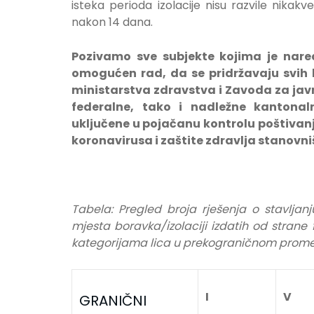
isteka perioda izolacije nisu razvile nik
nakon 14 dana.
Pozivamo sve subjekte kojima je nare
omogućen rad, da se pridržavaju svih 
ministarstva zdravstva i Zavoda za jav
federalne, tako i nadležne kantonal
uključene u pojačanu kontrolu poštivanja
koronavirusa i zaštite zdravlja stanovn
Tabela: Pregled broja rješenja o stavlja
mjesta boravka/izolaciji izdatih od strane
kategorijama lica u prekograničnom prom
I
V
GRANIČNI