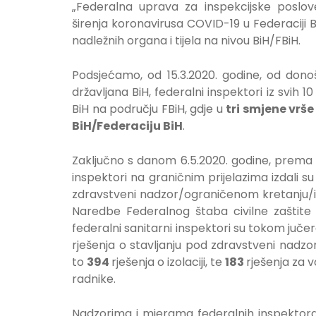
„Federalna uprava za inspekcijske poslove
širenja koronavirusa COVID-19 u Federaciji
nadležnih organa i tijela na nivou BiH/FBiH.
Podsjećamo, od 15.3.2020. godine, od don
državljana BiH, federalni inspektori iz svih 
BiH na području FBiH, gdje u
tri smjene vrš
BiH/Federaciju BiH
.
Zaključno s danom 6.5.2020. godine, prema 
inspektori na graničnim prijelazima izdali 
zdravstveni nadzor/ograničenom kretanju/izol
Naredbe Federalnog štaba civilne zaštite 
federalni sanitarni inspektori su tokom juče
rješenja o stavljanju pod zdravstveni nadz
to
394
rješenja o izolaciji, te
183
rješenja za 
radnike.
Nadzorima i mjerama federalnih inspektor