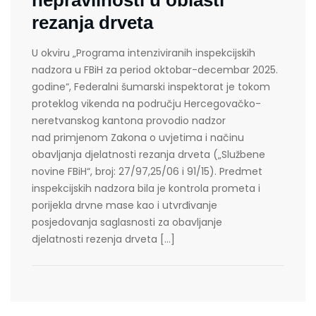
nepravilnosti u oblasti
rezanja drveta
U okviru „Programa intenziviranih inspekcijskih
nadzora u FBiH za period oktobar-decembar 2025.
godine“, Federalni šumarski inspektorat je tokom
proteklog vikenda na području Hercegovačko-
neretvanskog kantona provodio nadzor
nad primjenom Zakona o uvjetima i načinu
obavljanja djelatnosti rezanja drveta („Službene
novine FBiH“, broj: 27/97,25/06 i 91/15). Predmet
inspekcijskih nadzora bila je kontrola prometa i
porijekla drvne mase kao i utvrđivanje
posjedovanja saglasnosti za obavljanje
djelatnosti rezenja drveta […]