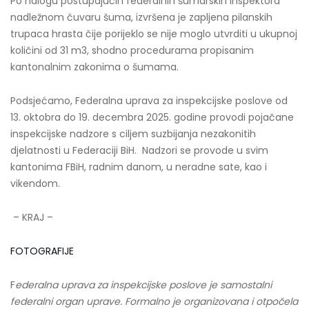
Po nalogu postupajućih federalnih šumarskih inspektora
nadležnom čuvaru šuma, izvršena je zapljena pilanskih
trupaca hrasta čije porijeklo se nije moglo utvrditi u ukupnoj
količini od 31 m3, shodno procedurama propisanim
kantonalnim zakonima o šumama.
Podsjećamo, Federalna uprava za inspekcijske poslove od
13. oktobra do 19. decembra 2025. godine provodi pojačane
inspekcijske nadzore s ciljem suzbijanja nezakonitih
djelatnosti u Federaciji BiH. Nadzori se provode u svim
kantonima FBiH, radnim danom, u neradne sate, kao i
vikendom.
–
KRAJ –
FOTOGRAFIJE
F
ederalna uprava za inspekcijske poslove je samostalni
federalni organ uprave. Formalno je organizovana i otpočela