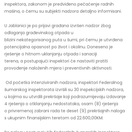
inspektora, zakonom je predviđeno pečaćenje radnih
mašina, o čemu su subjekti nadzora detaljno informisani.
U Jablanici je po prijavi građana izvršen nadzor zbog
odlaganja građevinskog otpada u
blizini nekategorisanog puta u šumi, pri čemu je utvrđena
potencijalna opasnost po život i okolinu. Doneseno je
rješenje o hitnom uklanjanju otpada i sanaciji
terena, a postupajući inspektori će nastaviti pratiti
provođenje naloženih mjera i preventivnih aktivnosti.
Od početka intenziviranih nadzora, inspektori Federalnog
šumarskog inspektorata izvršili su 30 inspekcijskih nadzora,
u kojima su utvrdili prekršaje koji podrazumijevaju izdavanje
4 rješenja o otklanjanju nedostataka, osam (8) rješenja
o privremenoj zabrani rada te deset (9) prekršajnih naloga
s ukupnim finansijskim teretom od 22.600,00KM.