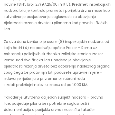
novine FBiH“, broj: 27/97,25/06 i 91/15). Predmet inspekcijskih
nadzora bila je kontrola prometa i porijekla drvne mase kao
i utvrđivanje posjedovanja saglasnosti za obavljanje
djelatnosti rezenja drveta u pilanama kod pravnih i fizičkih
lica.
Za dva dana izvršeno je osam (8) inspekcijskih nadzora, od
kojih četiri (4) na području općine Prozor – Rama uz
asistenciju policijskih službenika Policijske stanice Prozor-
Rama. Kod dva fizička lica utvrđeno je obavljanje
djelatnosti rezanja drveta bez odobrenja nadležnog organa,
zbog čega će protiv njih biti poduzete upravne mjere –
izdavanje rješenja o privremenoj zabrani rada
i izdati prekršajni nalozi u iznosu od po 1.000 KM.
Također je utvrđeno da jedan subjekt nadzora – pravno
lice, posjeduje pilanu bez potrebne saglasnosti i
dokumentacije o porijeklu drvne mase, što također