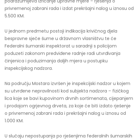
podrazumijeva izricanje upravne mjere – rješenja o
privremenoj zabrani rada i izdat prekršajni nalog u iznosu od
5.500 KM.
U jednom predmetu postoji indikacija krivičnog djela
bespravne sječe šume u državnom vlasništvu te će
Federalni šumarski inspektorat u saradnji s policijom
poduzeti zakonom predviđene radnje radi utvrđivanja
činjenica i poduzimanja daljih mjera u postupku
inspekcijskog nadzora.
Na području Mostara izvršen je inspekcijski nadzor u kojem
su utvrđene nepravilnosti kod subjekta nadzora – fizičkog
lica koje se bavi kupovinom drvnih sortimenata, cijepanjem
i prodajom ogrjevnog drveta, za koje će biti izdato rješenje
o privremenoj zabrani rada i prekršajni nalog u iznosu od
1.000 KM.
U slučaju nepostupanja po rješenjima federalnih šumarskih