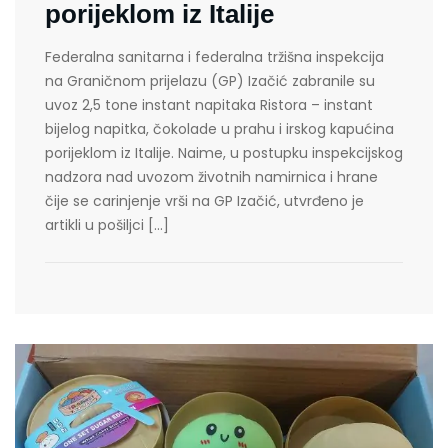
porijeklom iz Italije
Federalna sanitarna i federalna tržišna inspekcija
na Graničnom prijelazu (GP) Izačić zabranile su
uvoz 2,5 tone instant napitaka Ristora – instant
bijelog napitka, čokolade u prahu i irskog kapućina
porijeklom iz Italije. Naime, u postupku inspekcijskog
nadzora nad uvozom životnih namirnica i hrane
čije se carinjenje vrši na GP Izačić, utvrđeno je
artikli u pošiljci […]