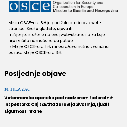
Misija OSCE-a u BiH je podržala izradu ove web-
stranice. Svako gledište, izjava ili
mišljenje, izraženo na ovoj web-stranici, a za koje
nije izričito naznačeno da potiče
iz Misije OSCE-a u BiH, ne odražava nužno zvaničnu
politiku Misije OSCE-a u BiH.
Posljednje objave
30. JULA 2026.
Veterinarske apoteke pod nadzorom federalnih
inspektora: Cilj zaštita zdravlja životinja, ljudi i
sigurnosti hrane