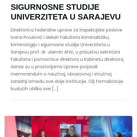
SIGURNOSNE STUDIJE
UNIVERZITETA U SARAJEVU
Direktorica Federalne uprave za inspekcijske poslove
Ivana Prvulović i dekan Fakulteta kriminalistiku,
kriminologiju i sigurnosne studije Univerziteta u
Sarajevu prof. dr. Jasmin Ahić, u prisustvu sekretara
Fakulteta i pomoćnice direktora u Kabinetu direktora,
danas su u prostorijama Uprave potpisali
memorandum o naučnoj, obrazovnoj i stručnoj
saradnji između ove dvije institucije. Cilj formalizacije
budućih oblika ove […]