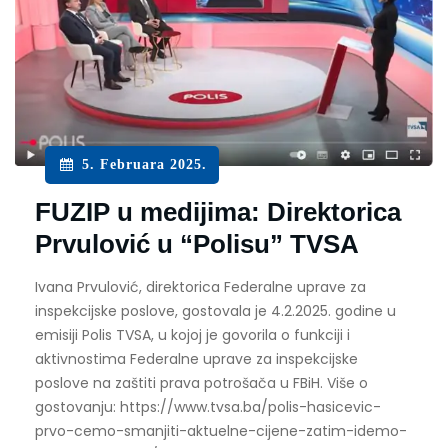
5. Februara 2025.
FUZIP u medijima: Direktorica
Prvulović u “Polisu” TVSA
Ivana Prvulović, direktorica Federalne uprave za
inspekcijske poslove, gostovala je 4.2.2025. godine u
emisiji Polis TVSA, u kojoj je govorila o funkciji i
aktivnostima Federalne uprave za inspekcijske
poslove na zaštiti prava potrošača u FBiH. Više o
gostovanju: https://www.tvsa.ba/polis-hasicevic-
prvo-cemo-smanjiti-aktuelne-cijene-zatim-idemo-