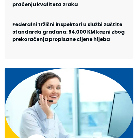
praćenju kvaliteta zraka
Federalni tržišni inspektori u službi zaštite
standarda građana: 54.000 KM kazni zbog
prekoračenja propisane cijene hljeba