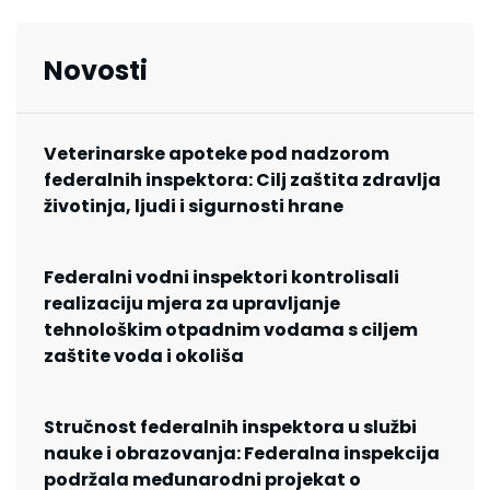
Novosti
Veterinarske apoteke pod nadzorom
federalnih inspektora: Cilj zaštita zdravlja
životinja, ljudi i sigurnosti hrane
Federalni vodni inspektori kontrolisali
realizaciju mjera za upravljanje
tehnološkim otpadnim vodama s ciljem
zaštite voda i okoliša
Stručnost federalnih inspektora u službi
nauke i obrazovanja: Federalna inspekcija
podržala međunarodni projekat o