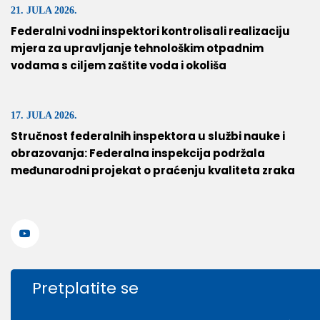
21. JULA 2026.
Federalni vodni inspektori kontrolisali realizaciju
mjera za upravljanje tehnološkim otpadnim
vodama s ciljem zaštite voda i okoliša
17. JULA 2026.
Stručnost federalnih inspektora u službi nauke i
obrazovanja: Federalna inspekcija podržala
međunarodni projekat o praćenju kvaliteta zraka
Pretplatite se