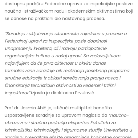
dostupnu podršku Federalne uprave za inspekcijske poslove
naučno-istraživačkom radu i akademskim aktivnostima koji
se odnose na praktični dio nastavnog procesa.
“Saradnja i uključivanje akademske zajednice u procese u
Federalnoj upravi za inspekcijske posle doprinosi
unapređenju kvaliteta, ali i razvoju participativne
organizacijske kulture u našoj upravi. Sa zadovoljstvom
najavljujem da će prva aktivnost u okviru danas
formalizovane saradnje biti realizacija posebnog programa
stručne edukacije iz oblasti sprečavanja pranja novca i
finansiranja terorističkih aktivnosti za Federalni tržišni
inspektorat”
izjavila je direktorica Prvulović.
Prof.dr. Jasmin Ahić je, ističući multiplitet benefita
uspostavljene saradnje sa Upravom naglasio da
“
naučno-
obrazovna i stručna područja ekspertize Fakulteta za
kriminalistiku, kriminologiju i sigurnosne studije Univerziteta u
Sarajevu
prevazilaze efekte predstojeće konkretne saradnje