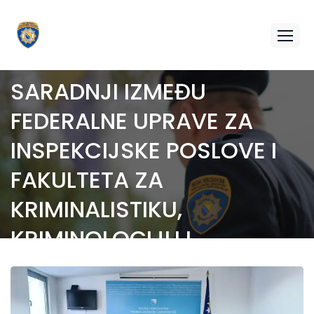
POTPISAN MEMORANDUM
O NAUČNOJ,
OBRAZOVNOJ I STRUČNOJ
SARADNJI IZMEĐU
FEDERALNE UPRAVE ZA
INSPEKCIJSKE POSLOVE I
FAKULTETA ZA
KRIMINALISTIKU,
KRIMINOLOGIJU I
SIGURNOSNE STUDIJE
UNIVERZITETA U SARAJEVU