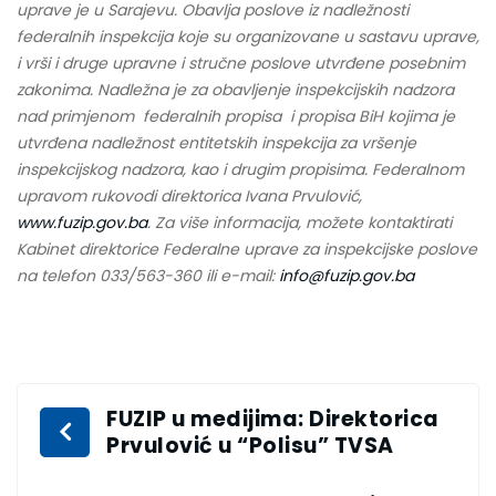
uprave je u Sarajevu. O
bavlja poslove iz nadležnosti
federalnih inspekcija koje su organizovane u sastavu uprave,
i vrši i druge upravne i stručne poslove utvrđene posebnim
zakonima. Nadležna je za obavljenje inspekcijskih nadzora
nad primjenom federalnih propisa i propisa BiH kojima je
utvrđena nadležnost entitetskih inspekcija za vršenje
inspekcijskog nadzora, kao i drugim propisima.
Federalnom
upravom rukovodi direktorica Ivana Prvulović,
www.fuzip.gov.ba
.
Za više informacija, možete kontaktirati
Kabinet direktorice Federalne uprave za inspekcijske poslove
na telefon 033/563-360 ili e-mail:
info@fuzip.gov.ba
FUZIP u medijima: Direktorica
Prvulović u “Polisu” TVSA