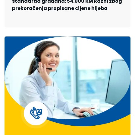
standarda građana: 54.000 KM kazni zbog
prekoračenja propisane cijene hljeba