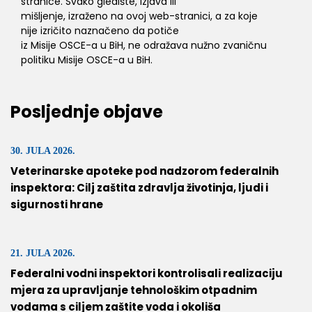
stranice. Svako gledište, izjava ili
mišljenje, izraženo na ovoj web-stranici, a za koje
nije izričito naznačeno da potiče
iz Misije OSCE-a u BiH, ne odražava nužno zvaničnu
politiku Misije OSCE-a u BiH.
Posljednje objave
30. JULA 2026.
Veterinarske apoteke pod nadzorom federalnih
inspektora: Cilj zaštita zdravlja životinja, ljudi i
sigurnosti hrane
21. JULA 2026.
Federalni vodni inspektori kontrolisali realizaciju
mjera za upravljanje tehnološkim otpadnim
vodama s ciljem zaštite voda i okoliša