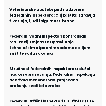
Veterinarske apoteke pod nadzorom
federalnih inspektora: Cilj zaštita zdravlja
životinja, ljudi i sigurnosti hrane
Federalni vodni inspektori kontrolisali
realizaciju mjera za upravljanje
tehnološkim otpadnim vodama s ciljem
zaštite voda i okoliša
Stručnost federalnih inspektora u službi
nauke i obrazovanja: Federalna inspekcija
podržala međunarodni projekat o
praćenju kvaliteta zraka
Federalni tržišni inspektori u službi zaštite