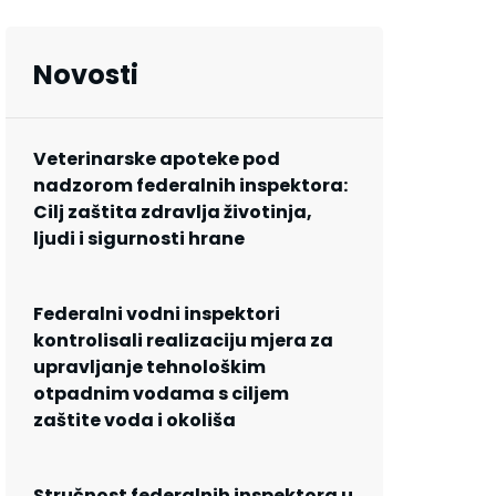
Novosti
Veterinarske apoteke pod
nadzorom federalnih inspektora:
Cilj zaštita zdravlja životinja,
ljudi i sigurnosti hrane
Federalni vodni inspektori
kontrolisali realizaciju mjera za
upravljanje tehnološkim
otpadnim vodama s ciljem
zaštite voda i okoliša
Stručnost federalnih inspektora u