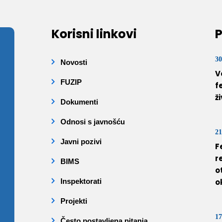
Korisni linkovi
P
30
Novosti
V
FUZIP
f
ž
Dokumenti
Odnosi s javnošću
21
Javni pozivi
F
r
BIMS
o
Inspektorati
o
Projekti
17
Često postavljena pitanja