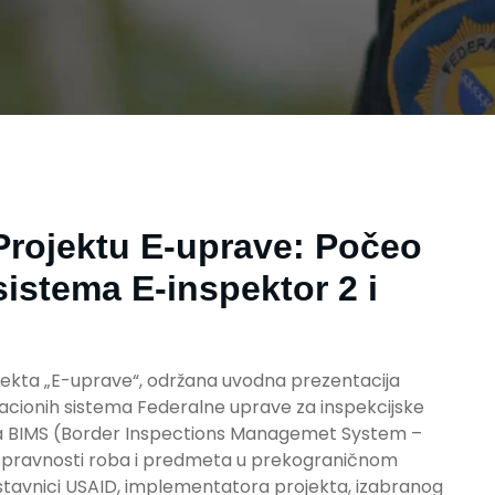
rojektu E-uprave: Počeo
istema E-inspektor 2 i
ojekta „E-uprave“, održana uvodna prezentacija
ionih sistema Federalne uprave za inspekcijske
ma BIMS (Border Inspections Managemet System –
 ispravnosti roba i predmeta u prekograničnom
dstavnici USAID, implementatora projekta, izabranog