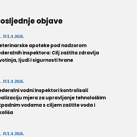
osljednje objave
. JULA 2026.
eterinarske apoteke pod nadzorom
ederalnih inspektora: Cilj zaštita zdravlja
ivotinja, ljudi i sigurnosti hrane
. JULA 2026.
ederalni vodni inspektori kontrolisali
ealizaciju mjera za upravljanje tehnološkim
tpadnim vodama s ciljem zaštite voda i
koliša
. JULA 2026.