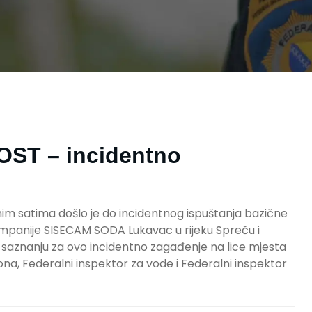
ST – incidentno
nim satima došlo je do incidentnog ispuštanja bazične
kompanije SISECAM SODA Lukavac u rijeku Spreču i
saznanju za ovo incidentno zagađenje na lice mjesta
ona, Federalni inspektor za vode i Federalni inspektor