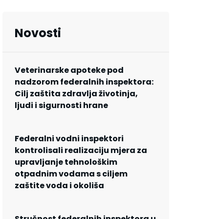
Novosti
Veterinarske apoteke pod
nadzorom federalnih inspektora:
Cilj zaštita zdravlja životinja,
ljudi i sigurnosti hrane
Federalni vodni inspektori
kontrolisali realizaciju mjera za
upravljanje tehnološkim
otpadnim vodama s ciljem
zaštite voda i okoliša
Stručnost federalnih inspektora u