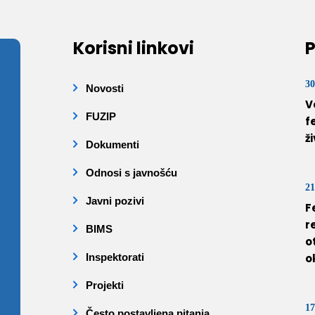
Korisni linkovi
P
30
Novosti
V
FUZIP
f
ž
Dokumenti
Odnosi s javnošću
21
Javni pozivi
F
r
BIMS
o
Inspektorati
o
Projekti
17
Često postavljena pitanja