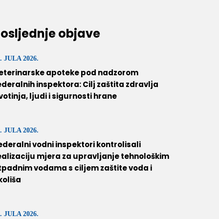
osljednje objave
. JULA 2026.
eterinarske apoteke pod nadzorom
ederalnih inspektora: Cilj zaštita zdravlja
ivotinja, ljudi i sigurnosti hrane
. JULA 2026.
ederalni vodni inspektori kontrolisali
ealizaciju mjera za upravljanje tehnološkim
tpadnim vodama s ciljem zaštite voda i
koliša
. JULA 2026.