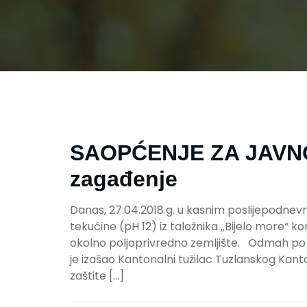
SAOPĆENJE ZA JAVNO
zagađenje
Danas, 27.04.2018.g. u kasnim poslijepodnev
tekućine (pH 12) iz taložnika „Bijelo more“ 
okolno poljoprivredno zemljište. Odmah po 
je izašao Kantonalni tužilac Tuzlanskog Kant
zaštite […]