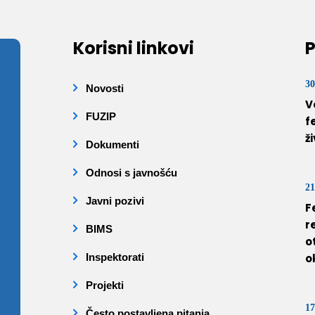
Korisni linkovi
P
30
Novosti
V
FUZIP
f
ž
Dokumenti
Odnosi s javnošću
21
Javni pozivi
F
r
BIMS
o
Inspektorati
o
Projekti
17
Često postavljena pitanja