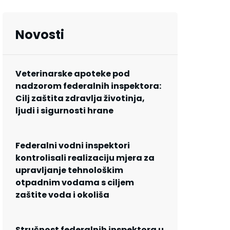
Novosti
Veterinarske apoteke pod
nadzorom federalnih inspektora:
Cilj zaštita zdravlja životinja,
ljudi i sigurnosti hrane
Federalni vodni inspektori
kontrolisali realizaciju mjera za
upravljanje tehnološkim
otpadnim vodama s ciljem
zaštite voda i okoliša
Stručnost federalnih inspektora u