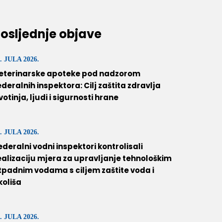
osljednje objave
. JULA 2026.
eterinarske apoteke pod nadzorom
ederalnih inspektora: Cilj zaštita zdravlja
ivotinja, ljudi i sigurnosti hrane
. JULA 2026.
ederalni vodni inspektori kontrolisali
ealizaciju mjera za upravljanje tehnološkim
tpadnim vodama s ciljem zaštite voda i
koliša
. JULA 2026.