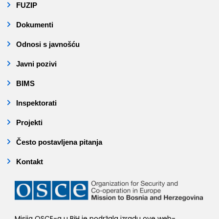
FUZIP
Dokumenti
Odnosi s javnošću
Javni pozivi
BIMS
Inspektorati
Projekti
Često postavljena pitanja
Kontakt
Misija OSCE-a u BiH je podržala izradu ove web-