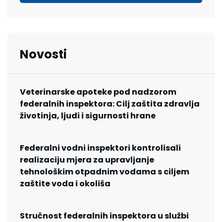
Novosti
Veterinarske apoteke pod nadzorom
federalnih inspektora: Cilj zaštita zdravlja
životinja, ljudi i sigurnosti hrane
Federalni vodni inspektori kontrolisali
realizaciju mjera za upravljanje
tehnološkim otpadnim vodama s ciljem
zaštite voda i okoliša
Stručnost federalnih inspektora u službi