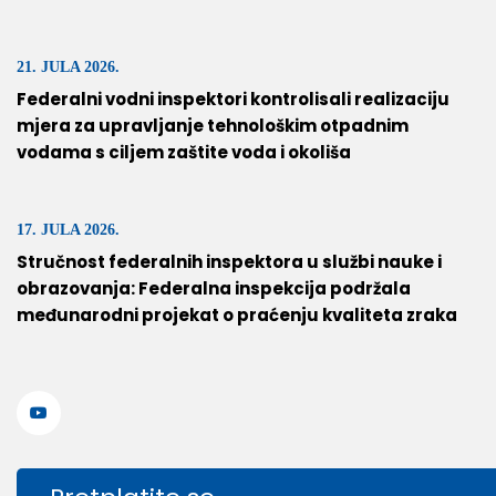
21. JULA 2026.
Federalni vodni inspektori kontrolisali realizaciju
mjera za upravljanje tehnološkim otpadnim
vodama s ciljem zaštite voda i okoliša
17. JULA 2026.
Stručnost federalnih inspektora u službi nauke i
obrazovanja: Federalna inspekcija podržala
međunarodni projekat o praćenju kvaliteta zraka