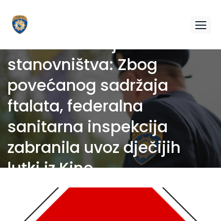
Zaštita zdravlja
stanovništva: Zbog
povećanog sadržaja
ftalata, federalna
sanitarna inspekcija
zabranila uvoz dječijih
lutki iz Kine