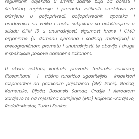
reguliranih objekata u smislu zaštite bilja od bolesti i
štetočina, registracije i prometa zaštitnih sredstava za
primjenu u poljoprivredi, poljoprivrednih apoteka i
prodavnica na veliko i malo, subjekata sa ovlaštenjima u
skladu ISPM 15 u unutrašnjosti, sigurnost hrane i GMO
organizme (u domenu sjemena i sadnog materijala) u
prekograničnom prometu i unutrašnjosti, te obavlja i druge
inspekcijske poslove određene zakonom.
U okviru sektora, kontrole provode federalni sanitarni,
fitosanitarni i tržišno-turističko-ugostiteljski inspektori
raspoređeni na graničnim prijelazima (GP) Izačić, Gorica,
Kamensko, Bijača, Bosanski Šamac, Orašje i Aerodrom
Sarajevo te na mjestima carinjenja (MC) Rajlovac-Sarajevo,
Rodoč-Mostar, Tuzla i Zenica.