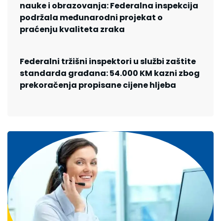
nauke i obrazovanja: Federalna inspekcija
podržala međunarodni projekat o
praćenju kvaliteta zraka
Federalni tržišni inspektori u službi zaštite
standarda građana: 54.000 KM kazni zbog
prekoračenja propisane cijene hljeba