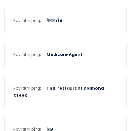
Povratni ping:
กิฟฟารีน
Povratni ping:
Medicare Agent
Povratni ping:
Thai restaurant Diamond
Creek
Povratni ping:
jav