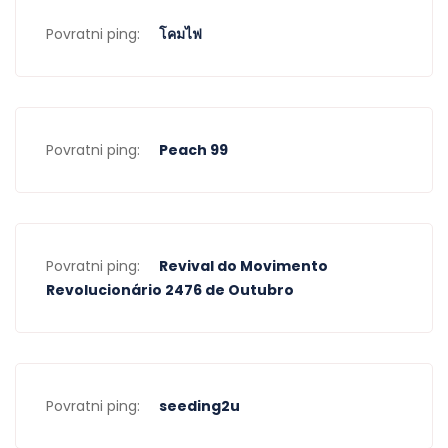
Povratni ping:
โคมไฟ
Povratni ping:
Peach 99
Povratni ping:
Revival do Movimento
Revolucionário 2476 de Outubro
Povratni ping:
seeding2u