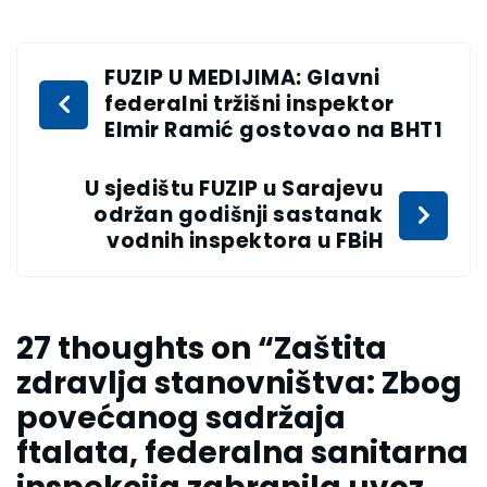
FUZIP U MEDIJIMA: Glavni
federalni tržišni inspektor
Elmir Ramić gostovao na BHT1
U sjedištu FUZIP u Sarajevu
održan godišnji sastanak
vodnih inspektora u FBiH
27 thoughts on “
Zaštita
zdravlja stanovništva: Zbog
povećanog sadržaja
ftalata, federalna sanitarna