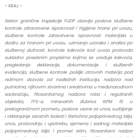
– KRAJ –
Sektor granične inspekcije FUZIP obavlja poslove službene
kontrole zdravstvene ispravnosti i higijene hrane pri uvozu,
službene kontrole zdravstvene ispravnosti materijala u
dodiru sa hranom pri uvozu, uzimanja uzoraka i analiza po
službenoj dužnosti, kontrole kakvoće kod uvoza proizvoda
sukladno posebnim propisima kojima se uređuje kakvoća,
pregledanja deklaracije, dokumentacije i službenih
evidencija, službene kontrole pošiljki otrovnih materija pod
režimom dozvola od nadležnih institucija, nadzora nad
putnicima, njihovim stvarima i sredstvima u međunarodnom
saobraćaju, fitosanitarnog nadzora roba i reguliranih
objekata, FFS-a, mineralnih đubriva ISPM 15 u
prekograničnom prometu, poslove vezne za unos, suzbijanje
i otklanjanje zaraznih bolesti i štetočina poljoprivrednog bilja,
unos, proizvodnju i upotrebu, sjemena i sadnog materijala
poljoprivrednog bilja i promet istim, fitosanitarni nadzor