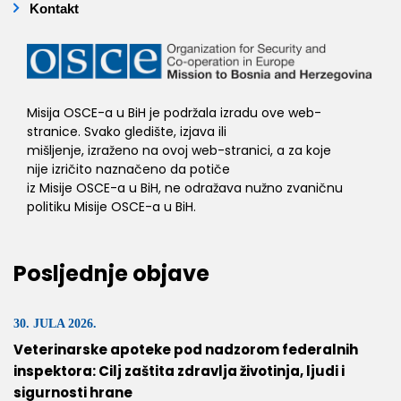
Kontakt
Misija OSCE-a u BiH je podržala izradu ove web-
stranice. Svako gledište, izjava ili
mišljenje, izraženo na ovoj web-stranici, a za koje
nije izričito naznačeno da potiče
iz Misije OSCE-a u BiH, ne odražava nužno zvaničnu
politiku Misije OSCE-a u BiH.
Posljednje objave
30. JULA 2026.
Veterinarske apoteke pod nadzorom federalnih
inspektora: Cilj zaštita zdravlja životinja, ljudi i
sigurnosti hrane