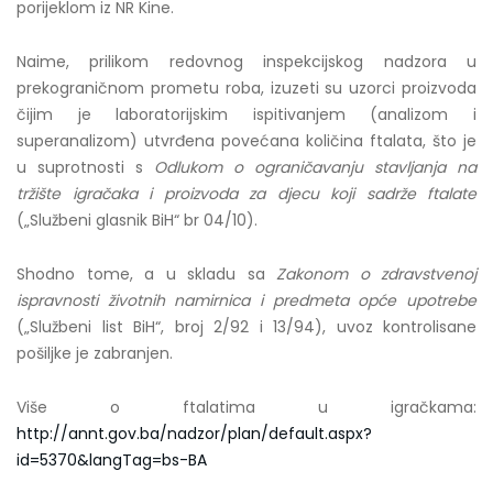
porijeklom iz NR Kine.
Naime, prilikom redovnog inspekcijskog nadzora u
prekograničnom prometu roba, izuzeti su uzorci proizvoda
čijim je laboratorijskim ispitivanjem (analizom i
superanalizom) utvrđena povećana količina ftalata, što je
u suprotnosti s
Odlukom o ograničavanju stavljanja na
tržište igračaka i proizvoda za djecu koji sadrže ftalate
(„Službeni glasnik BiH“ br 04/10).
Shodno tome, a u skladu sa
Zakonom o zdravstvenoj
ispravnosti životnih namirnica i predmeta opće upotrebe
(„Službeni list BiH“, broj 2/92 i 13/94), uvoz kontrolisane
pošiljke je zabranjen.
Više o ftalatima u igračkama:
http://annt.gov.ba/nadzor/plan/default.aspx?
id=5370&langTag=bs-BA