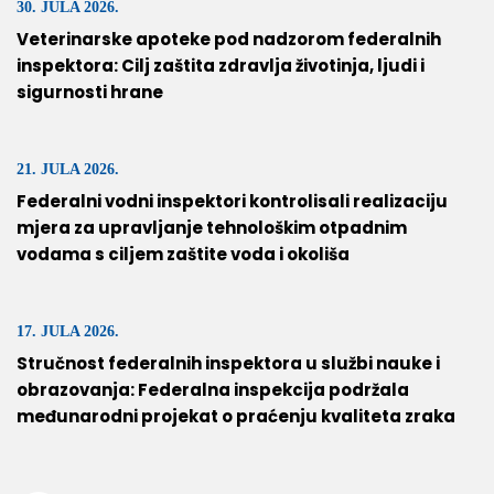
30. JULA 2026.
Veterinarske apoteke pod nadzorom federalnih
inspektora: Cilj zaštita zdravlja životinja, ljudi i
sigurnosti hrane
21. JULA 2026.
Federalni vodni inspektori kontrolisali realizaciju
mjera za upravljanje tehnološkim otpadnim
vodama s ciljem zaštite voda i okoliša
17. JULA 2026.
Stručnost federalnih inspektora u službi nauke i
obrazovanja: Federalna inspekcija podržala
međunarodni projekat o praćenju kvaliteta zraka