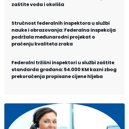
zaštite voda i okoliša
Stručnost federalnih inspektora u službi
nauke i obrazovanja: Federalna inspekcija
podržala međunarodni projekat o
praćenju kvaliteta zraka
Federalni tržišni inspektori u službi zaštite
standarda građana: 54.000 KM kazni zbog
prekoračenja propisane cijene hljeba