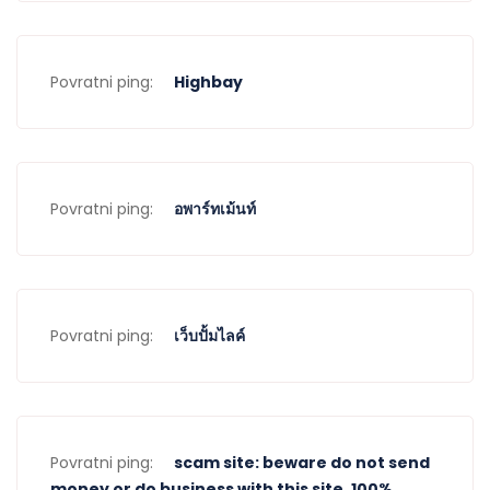
Povratni ping:
Highbay
Povratni ping:
อพาร์ทเม้นท์
Povratni ping:
เว็บปั้มไลค์
Povratni ping:
scam site: beware do not send
money or do business with this site. 100%