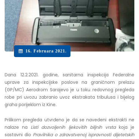
16. Februara 2021.
Dana 12.2.2021. godine, sanitarna inspekcija Federalne
uprave za inspekcijske poslove na graničnom prelazu
(GP/MC) Aerodrom Sarajevo je u
toku redovnog pregleda
robe pri uvozu zabranio uvoz ekstrakata tribulusa i bijelog
graha porijeklom iz Kine.
Prilikom pregleda utvrđeno je da se navedeni ekstrakti ne
nalaze na
Listi dozvoljenih ljekovitih biljnih vrsta
koja je
sastavni dio
Pravilnika o zdravstvenoj ispravnosti dijetetskih