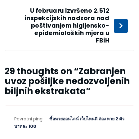
U februaru izvršeno 2.512
inspekcijskih nadzora nad
poštivanjem higijensko-
epidemioloških mjera u
FBiH
29 thoughts on “
Zabranjen
uvoz pošiljke nedozvoljenih
biljnih ekstrakata
”
Povratni ping:
ซื้อหวยออนไลน์ เว็บไหนดี ต้อง หวย 2 ตัว
บาทละ 100