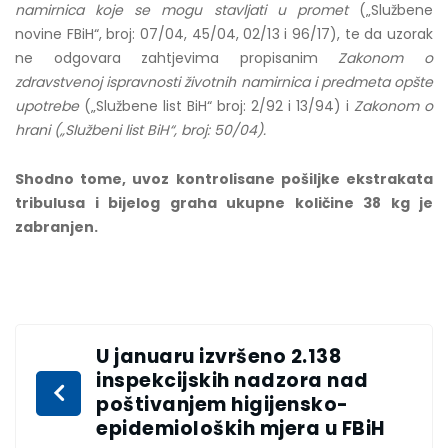
namirnica koje se mogu stavljati u promet
(„Službene
novine FBiH“, broj: 07/04, 45/04, 02/13 i 96/17), te da uzorak
ne odgovara zahtjevima propisanim
Zakonom o
zdravstvenoj ispravnosti životnih namirnica i predmeta opšte
upotrebe
(„Službene list BiH“ broj: 2/92 i 13/94) i
Zakonom o
hrani („Službeni list BiH“, broj: 50/04).
Shodno tome, uvoz kontrolisane pošiljke ekstrakata
tribulusa i bijelog graha ukupne količine 38 kg je
zabranjen.
U januaru izvršeno 2.138
inspekcijskih nadzora nad
poštivanjem higijensko-
epidemioloških mjera u FBiH