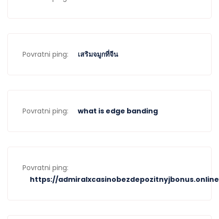
Povratni ping:
เสริมจมูกที่จีน
Povratni ping:
what is edge banding
Povratni ping:
https://admiralxcasinobezdepozitnyjbonus.online