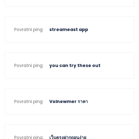
Povratni ping:
streameast app
Povratni ping:
you can try these out
Povratni ping:
Volnewmer ราคา
Povratni ping:
เว็บตรงฝากถอนง่าย