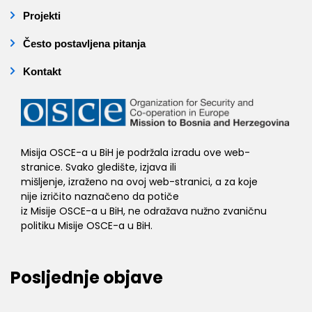
Projekti
Često postavljena pitanja
Kontakt
Misija OSCE-a u BiH je podržala izradu ove web-
stranice. Svako gledište, izjava ili
mišljenje, izraženo na ovoj web-stranici, a za koje
nije izričito naznačeno da potiče
iz Misije OSCE-a u BiH, ne odražava nužno zvaničnu
politiku Misije OSCE-a u BiH.
Posljednje objave