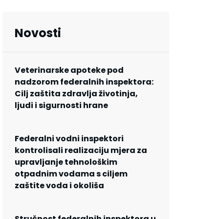
Novosti
Veterinarske apoteke pod
nadzorom federalnih inspektora:
Cilj zaštita zdravlja životinja,
ljudi i sigurnosti hrane
Federalni vodni inspektori
kontrolisali realizaciju mjera za
upravljanje tehnološkim
otpadnim vodama s ciljem
zaštite voda i okoliša
Stručnost federalnih inspektora u