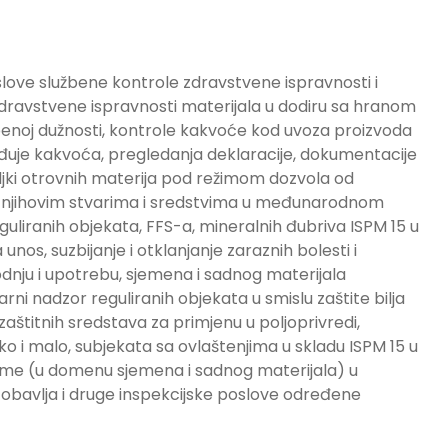
slove službene kontrole zdravstvene ispravnosti i
zdravstvene ispravnosti materijala u dodiru sa hranom
žbenoj dužnosti, kontrole kakvoće kod uvoza proizvoda
uje kakvoća, pregledanja deklaracije, dokumentacije
šiljki otrovnih materija pod režimom dozvola od
a, njihovim stvarima i sredstvima u međunarodnom
guliranih objekata, FFS-a, mineralnih đubriva ISPM 15 u
s, suzbijanje i otklanjanje zaraznih bolesti i
odnju i upotrebu, sjemena i sadnog materijala
tarni nadzor reguliranih objekata u smislu zaštite bilja
 zaštitnih sredstava za primjenu u poljoprivredi,
ko i malo, subjekata sa ovlaštenjima u skladu ISPM 15 u
izme (u domenu sjemena i sadnog materijala) u
obavlja i druge inspekcijske poslove određene