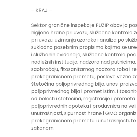
– KRAJ –
Sektor granične inspekcije FUZIP obavlja po
higijene hrane pri uvozu, službene kontrole 
pri uvozu, uzimanja uzoraka i analiza po slu
sukladno posebnim propisima kojima se uređ
i službenih evidencija, službene kontrole po
nadležnih institucija, nadzora nad putnicim
saobraćaju, fitosanitarnog nadzora roba i re
prekograničnom prometu, poslove vezne za uno
štetočina poljoprivrednog bilja, unos, proizv
poljoprivrednog bilja i promet istim, fitosani
od bolesti i štetočina, registracije i prometa
poljoprivrednih apoteka i prodavnica na veli
unutrašnjosti, sigurnost hrane i GMO organ
prekograničnom prometu i unutrašnjosti, te 
zakonom.