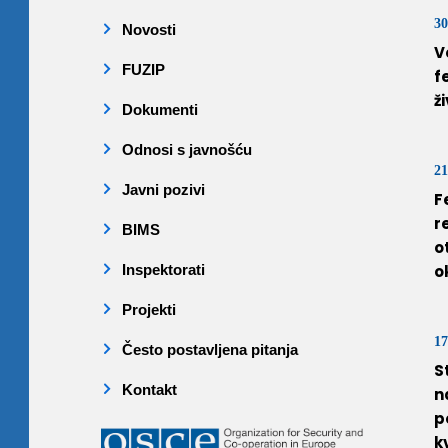
30
Novosti
V
FUZIP
f
ž
Dokumenti
Odnosi s javnošću
21
Javni pozivi
F
r
BIMS
o
Inspektorati
o
Projekti
17
Često postavljena pitanja
S
Kontakt
n
p
k