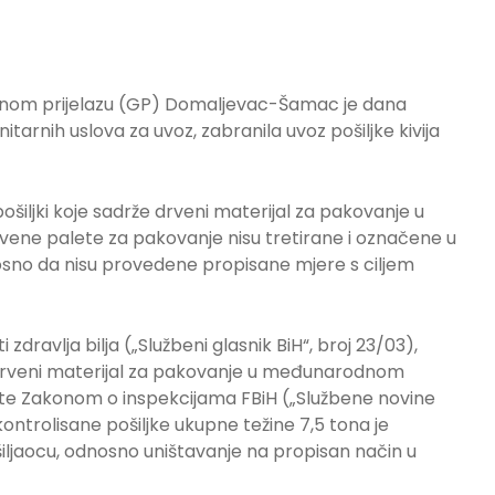
ičnom prijelazu (GP) Domaljevac-Šamac je dana
itarnih uslova za uvoz, zabranila uvoz pošiljke kivija
šiljki koje sadrže drveni materijal za pakovanje u
ne palete za pakovanje nisu tretirane i označene u
sno da nisu provedene propisane mjere s ciljem
dravlja bilja („Službeni glasnik BiH“, broj 23/03),
 drveni materijal za pakovanje u međunarodnom
), te Zakonom o inspekcijama FBiH („Službene novine
 kontrolisane pošiljke ukupne težine 7,5 tona je
iljaocu, odnosno uništavanje na propisan način u