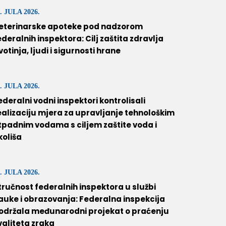
. JULA 2026.
eterinarske apoteke pod nadzorom
ederalnih inspektora: Cilj zaštita zdravlja
ivotinja, ljudi i sigurnosti hrane
. JULA 2026.
ederalni vodni inspektori kontrolisali
ealizaciju mjera za upravljanje tehnološkim
tpadnim vodama s ciljem zaštite voda i
koliša
. JULA 2026.
tručnost federalnih inspektora u službi
auke i obrazovanja: Federalna inspekcija
održala međunarodni projekat o praćenju
valiteta zraka