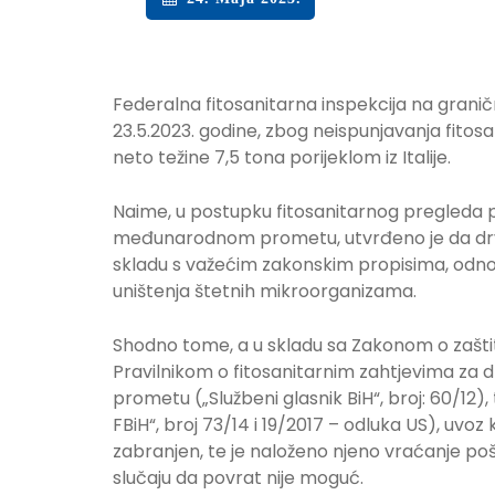
Federalna fitosanitarna inspekcija na gran
23.5.2023. godine, zbog neispunjavanja fitosan
neto težine 7,5 tona porijeklom iz Italije.
Naime, u postupku fitosanitarnog pregleda po
međunarodnom prometu, utvrđeno je da drve
skladu s važećim zakonskim propisima, odno
uništenja štetnih mikroorganizama.
Shodno tome, a u skladu sa Zakonom o zaštiti z
Pravilnikom o fitosanitarnim zahtjevima za
prometu („Službeni glasnik BiH“, broj: 60/12
FBiH“, broj 73/14 i 19/2017 – odluka US), uvoz
zabranjen, te je naloženo njeno vraćanje poš
slučaju da povrat nije moguć.