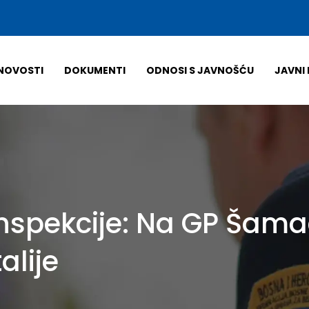
NOVOSTI
DOKUMENTI
ODNOSI S JAVNOŠĆU
JAVNI 
inspekcije: Na GP Šam
talije