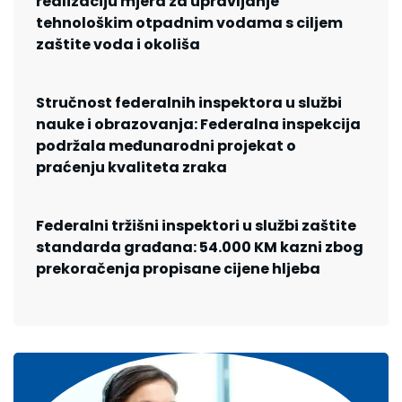
realizaciju mjera za upravljanje
tehnološkim otpadnim vodama s ciljem
zaštite voda i okoliša
Stručnost federalnih inspektora u službi
nauke i obrazovanja: Federalna inspekcija
podržala međunarodni projekat o
praćenju kvaliteta zraka
Federalni tržišni inspektori u službi zaštite
standarda građana: 54.000 KM kazni zbog
prekoračenja propisane cijene hljeba