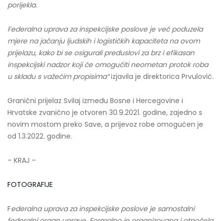
porijekla.
Federalna uprava za inspekcijske poslove je već poduzela
mjere na jačanju ljudskih i logističkih kapaciteta na ovom
prijelazu, kako bi se osigurali preduslovi za brz i efikasan
inspekcijski nadzor koji će omogućiti neometan protok roba
u skladu s važećim propisima“
izjavila je direktorica Prvulović
.
Granični prijelaz Svilaj između Bosne i Hercegovine i
Hrvatske zvanično je otvoren 30.9.2021. godine, zajedno s
novim mostom preko Save, a prijevoz robe omogućen je
od 1.3.2022. godine.
– KRAJ –
FOTOGRAFIJE
F
ederalna uprava za inspekcijske poslove je samostalni
federalni organ uprave. Formalno je organizovana i otpočela