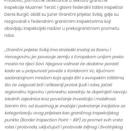
Prvulović, pomoćnik direktorice u Sektoru granične
inspekcije Muamer Terzić i glavni federalni tržišni inspektor
Denis Burgić obišli su jučer Granični prijelaz Svilaj, gdje su
razgovarali s federalnim graničnim inspektorima koji
obavljaju inspekcijski nadzor u prekograničnom prometu
roba.
„
Granični prijelaz Svilaj ima strateški značaj za Bosnu i
Hercegovinu jer povezuje zemlju s Evropskom unijom preko
mosta na rijeci Savi. Njegova važnost će dodatno porasti
kada se u potpunosti poveže s Koridorom Vc, ključnom
saobraćajnom mrežom koja spaja BiH s evropskim tržištima,
što će osigurati brži i efikasniji protok ljudi i roba, jačati
regionalnu trgovinu i privrednu saradnju te doprinijeti razvoju
lokalnih zajednica kroz povećanje investicija i mobilnost.
Samim tim, od izuzetnog je značaja i pokretanje inicijative za
kategorizaciju ovog prijelaza kao graničnog inspekcijskog
punkta (Border Inspection Point – BIP) za promet svih vrsta
roba i proizvoda, uključujući i proizvode biljnog i životinjskog