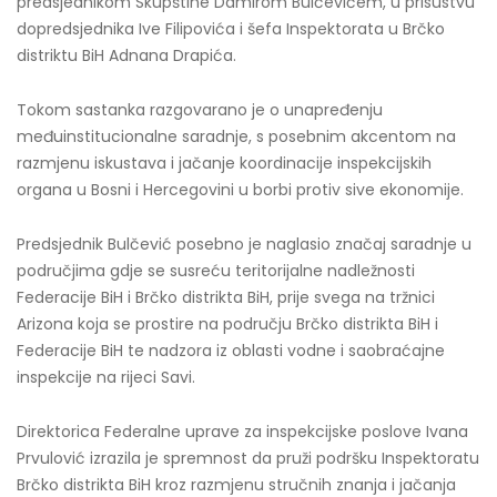
predsjednikom Skupštine Damirom Bulčevićem, u prisustvu
dopredsjednika Ive Filipovića i šefa Inspektorata u Brčko
distriktu BiH Adnana Drapića.
Tokom sastanka razgovarano je o unapređenju
međuinstitucionalne saradnje, s posebnim akcentom na
razmjenu iskustava i jačanje koordinacije inspekcijskih
organa u Bosni i Hercegovini u borbi protiv sive ekonomije.
Predsjednik Bulčević posebno je naglasio značaj saradnje u
područjima gdje se susreću teritorijalne nadležnosti
Federacije BiH i Brčko distrikta BiH, prije svega na tržnici
Arizona koja se prostire na području Brčko distrikta BiH i
Federacije BiH te nadzora iz oblasti vodne i saobraćajne
inspekcije na rijeci Savi.
Direktorica Federalne uprave za inspekcijske poslove Ivana
Prvulović izrazila je spremnost da pruži podršku Inspektoratu
Brčko distrikta BiH kroz razmjenu stručnih znanja i jačanja