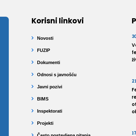
Korisni linkovi
P
3
Novosti
V
FUZIP
f
ž
Dokumenti
Odnosi s javnošću
2
Javni pozivi
F
r
BIMS
o
Inspektorati
o
Projekti
1
Često postavljena pitanja