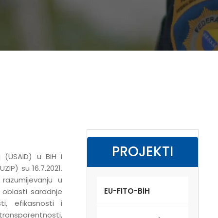
PROJEKTI
 (USAID) u BiH i
ZIP) su 16.7.2021.
 razumijevanju u
EU-FITO-BiH
u oblasti saradnje
i, efikasnosti i
ansparentnosti,