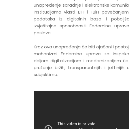
unapređenje saradnje i elektronske komunika
institucijama vlasti BiH i FBiH povećanje
podataka iz digitalnih baza i poboljša
izvještajne sposobnosti Federalne uprave
poslove.
Kroz ova unapređenja će biti ojačani i postoje
mehanizmi Federalne uprave za inspekci
daljom digitalizacijom i modernizacijom ć
pružanje bržih, transparentnijih i jeftiniji
subjektima.