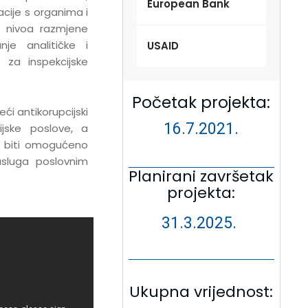
European Bank
cije s organima i
m nivoa razmjene
nje analitičke i
USAID
 za inspekcijske
Početak projekta:
ći antikorupcijski
16.7.2021.
jske poslove, a
e biti omogućeno
h usluga poslovnim
Planirani završetak
projekta:
31.3.2025.
Ukupna vrijednost: