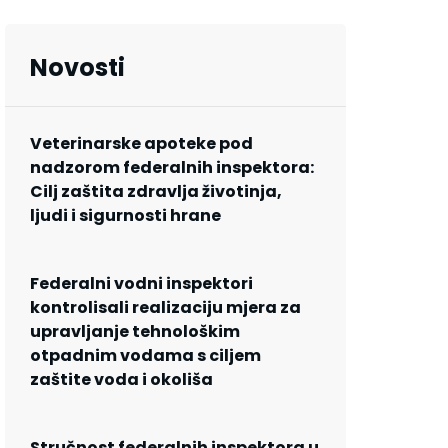
Novosti
Veterinarske apoteke pod
nadzorom federalnih inspektora:
Cilj zaštita zdravlja životinja,
ljudi i sigurnosti hrane
Federalni vodni inspektori
kontrolisali realizaciju mjera za
upravljanje tehnološkim
otpadnim vodama s ciljem
zaštite voda i okoliša
Stručnost federalnih inspektora u