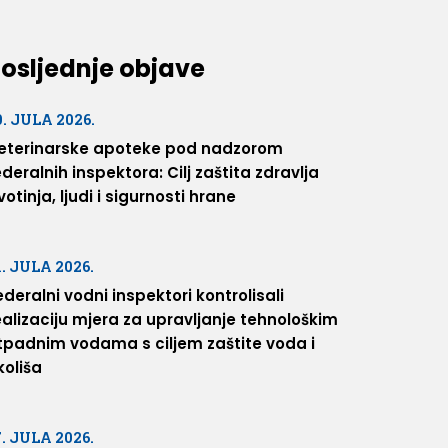
osljednje objave
0. JULA 2026.
eterinarske apoteke pod nadzorom
ederalnih inspektora: Cilj zaštita zdravlja
ivotinja, ljudi i sigurnosti hrane
1. JULA 2026.
ederalni vodni inspektori kontrolisali
ealizaciju mjera za upravljanje tehnološkim
tpadnim vodama s ciljem zaštite voda i
koliša
7. JULA 2026.