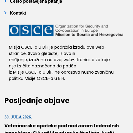
Često postavljena pitanja
Kontakt
Misija OSCE-a u BiH je podržala izradu ove web-
stranice. Svako gledište, izjava ili
mišljenje, izraženo na ovoj web-stranici, a za koje
nije izričito naznačeno da potiče
iz Misije OSCE-a u BiH, ne odražava nužno zvaničnu
politiku Misije OSCE-a u BiH.
Posljednje objave
30. JULA 2026.
Veterinarske apoteke pod nadzorom federalnih
inspektora: Cilj zaštita zdravlja životinja, ljudi i