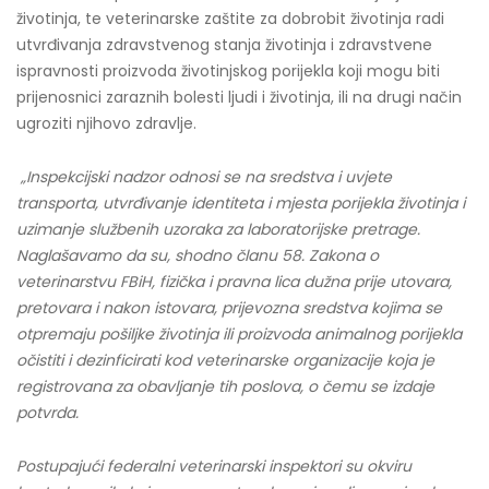
životinja, te veterinarske zaštite za dobrobit životinja radi
utvrđivanja zdravstvenog stanja životinja i zdravstvene
ispravnosti proizvoda životinjskog porijekla koji mogu biti
prijenosnici zaraznih bolesti ljudi i životinja, ili na drugi način
ugroziti njihovo zdravlje.
„Inspekcijski nadzor odnosi se na sredstva i uvjete
transporta, utvrđivanje identiteta i mjesta porijekla životinja i
uzimanje službenih uzoraka za laboratorijske pretrage.
Naglašavamo da su, shodno članu 58. Zakona o
veterinarstvu FBiH, fizička i pravna lica dužna prije utovara,
pretovara i nakon istovara, prijevozna sredstva kojima se
otpremaju pošiljke životinja ili proizvoda animalnog porijekla
očistiti i dezinficirati kod veterinarske organizacije koja je
registrovana za obavljanje tih poslova, o čemu se izdaje
potvrda.
Postupajući federalni veterinarski inspektori su okviru