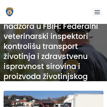
Program pojačanih
nadzora u FBiH: Federalni
veterinarski inspektori
kontrolišu transport
životinja i zdravstvenu
ispravnost sirovina i
proizvoda životinjskog
porijekla u transportu