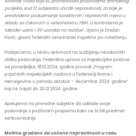
kontrole vozila koja su prometovala proizvodima animalnog
porijekla, kod 12 subjekata utvrdili nepravilnosti, za koje je
prediviđeno poduzimanje korektivnih i represivnih mjera u
skladu sa Zakonom o veterinarstvu FBiH. U kontrolama je
također uzeto i 39 uzoraka na rezidue
“, izjavio je Dražan
Pavić, glavni federalni veterinarski inspektor po ovlaštenju.
Podsjećamo, u okviru aktivnosti na suzbijanju nezakonitih
oblika poslovanja, Federalna uprava za inspekcijske poslove
od ponedjeljka, 18.10.2024. godine provodi „Program
pojačanih inspekcijskih nadzora u Federaciji Bosne i
Hercegovine u periodu oktobar – decembar 2024. godine“
koji će trajati do 20.12.2024. godine.
Apelujemo na privredne subjekte da usklade svoje
poslovanje s pozitivnim propisima kako ne bi bili predmet
sankcionisanja.
Molimo građane da uočene nepravilnosti u radu