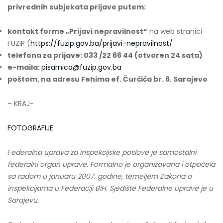
privrednih subjekata prijave putem:
kontakt forme „Prijavi nepravilnost“
na web stranici
FUZIP (
https://fuzip.gov.ba/prijavi-nepravilnost/
telefona za prijave: 033 /22 66 44 (otvoren 24 sata)
e-maila:
pisarnica@fuzip.gov.ba
poštom, na adresu Fehima ef. Čurčića br. 6. Sarajevo
– KRAJ-
FOTOGRAFIJE
F
ederalna uprava za inspekcijske poslove je samostalni
federalni organ uprave. Formalno je organizovana i otpočela
sa radom u januaru 2007. godine, temeljem Zakona o
inspekcijama u Federaciji BiH. Sjedište Federalne uprave je u
Sarajevu.