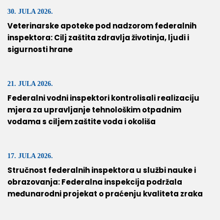
30. JULA 2026.
Veterinarske apoteke pod nadzorom federalnih
inspektora: Cilj zaštita zdravlja životinja, ljudi i
sigurnosti hrane
21. JULA 2026.
Federalni vodni inspektori kontrolisali realizaciju
mjera za upravljanje tehnološkim otpadnim
vodama s ciljem zaštite voda i okoliša
17. JULA 2026.
Stručnost federalnih inspektora u službi nauke i
obrazovanja: Federalna inspekcija podržala
međunarodni projekat o praćenju kvaliteta zraka