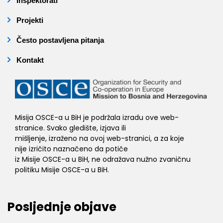
Inspektorati
Projekti
Često postavljena pitanja
Kontakt
Misija OSCE-a u BiH je podržala izradu ove web-
stranice. Svako gledište, izjava ili
mišljenje, izraženo na ovoj web-stranici, a za koje
nije izričito naznačeno da potiče
iz Misije OSCE-a u BiH, ne odražava nužno zvaničnu
politiku Misije OSCE-a u BiH.
Posljednje objave