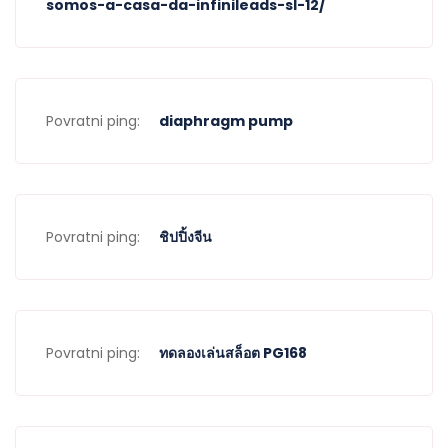
somos-a-casa-da-infinileads-sl-12/
Povratni ping:
diaphragm pump
Povratni ping:
ชิปปิ้งจีน
Povratni ping:
ทดลองเล่นสล็อต PG168