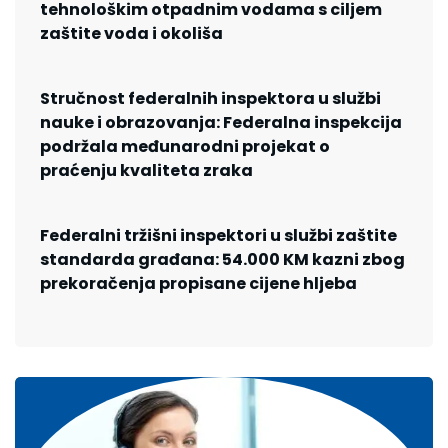
tehnološkim otpadnim vodama s ciljem
zaštite voda i okoliša
Stručnost federalnih inspektora u službi
nauke i obrazovanja: Federalna inspekcija
podržala međunarodni projekat o
praćenju kvaliteta zraka
Federalni tržišni inspektori u službi zaštite
standarda građana: 54.000 KM kazni zbog
prekoračenja propisane cijene hljeba