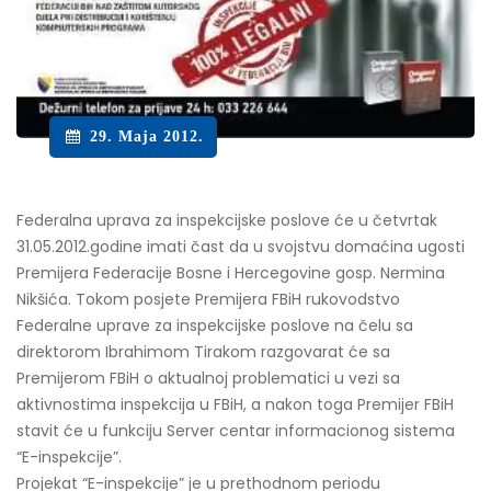
29. Maja 2012.
Federalna uprava za inspekcijske poslove će u četvrtak
31.05.2012.godine imati čast da u svojstvu domaćina ugosti
Premijera Federacije Bosne i Hercegovine gosp. Nermina
Nikšića. Tokom posjete Premijera FBiH rukovodstvo
Federalne uprave za inspekcijske poslove na čelu sa
direktorom Ibrahimom Tirakom razgovarat će sa
Premijerom FBiH o aktualnoj problematici u vezi sa
aktivnostima inspekcija u FBiH, a nakon toga Premijer FBiH
stavit će u funkciju Server centar informacionog sistema
“E-inspekcije”.
Projekat “E-inspekcije” je u prethodnom periodu