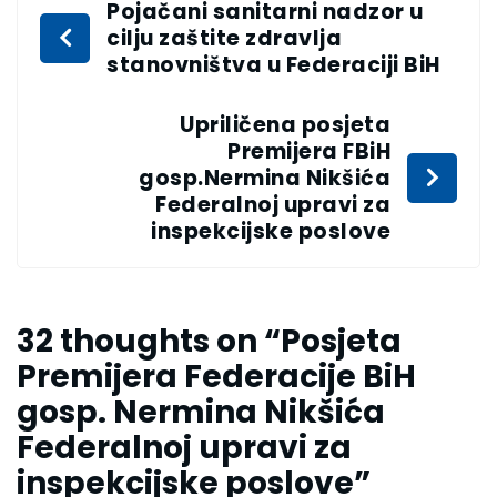
Pojačani sanitarni nadzor u
cilju zaštite zdravlja
stanovništva u Federaciji BiH
Upriličena posjeta
Premijera FBiH
gosp.Nermina Nikšića
Federalnoj upravi za
inspekcijske poslove
32 thoughts on “
Posjeta
Premijera Federacije BiH
gosp. Nermina Nikšića
Federalnoj upravi za
inspekcijske poslove
”