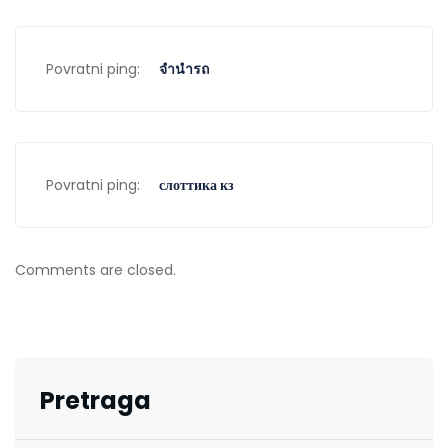
Povratni ping:
จำนำรถ
Povratni ping:
слоттика кз
Comments are closed.
Pretraga