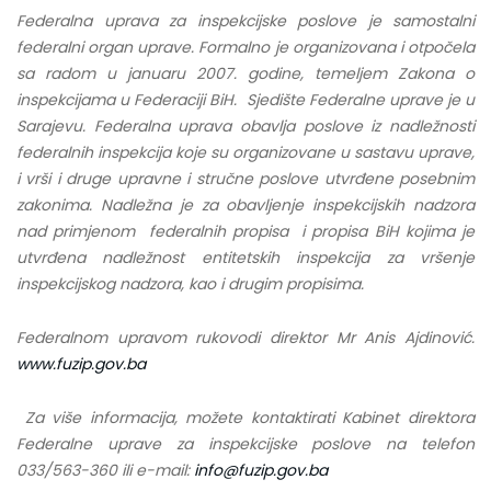
Federalna uprava za inspekcijske poslove je samostalni
federalni organ uprave. Formalno je organizovana i otpočela
sa radom u januaru 2007. godine, temeljem Zakona o
inspekcijama u Federaciji BiH. Sjedište Federalne uprave je u
Sarajevu. Federalna uprava obavlja poslove iz nadležnosti
federalnih inspekcija koje su organizovane u sastavu uprave,
i vrši i druge upravne i stručne poslove utvrđene posebnim
zakonima. Nadležna je za obavljenje inspekcijskih nadzora
nad primjenom federalnih propisa i propisa BiH kojima je
utvrđena nadležnost entitetskih inspekcija za vršenje
inspekcijskog nadzora, kao i drugim propisima.
Federalnom upravom rukovodi direktor Mr Anis Ajdinović.
www.fuzip.gov.ba
Za više informacija, možete kontaktirati Kabinet direktora
Federalne uprave za inspekcijske poslove na telefon
033/563-360 ili e-mail:
info@fuzip.gov.ba