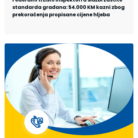
standarda građana: 54.000 KM kazni zbog
prekoračenja propisane cijene hljeba