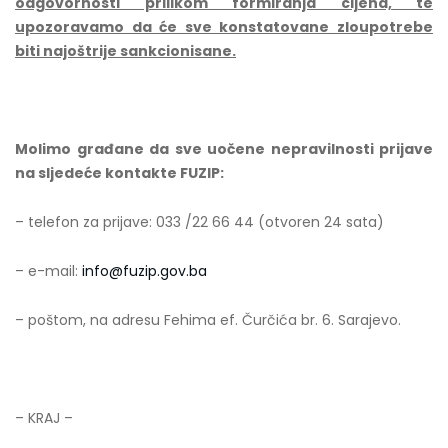
odgovornosti prilikom formiranja cijena, te
upozoravamo da će sve konstatovane zloupotrebe
biti najoštrije sankcionisane.
Molimo građane da sve uočene nepravilnosti prijave
na sljedeće kontakte FUZIP:
– telefon za prijave: 033 /22 66 44 (otvoren 24 sata)
– e-mail:
info@fuzip.gov.ba
– poštom, na adresu Fehima ef. Čurčića br. 6. Sarajevo.
– KRAJ –