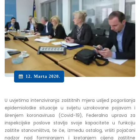
12. Marta 2020.
U uvjetima intenziviranja zaštitnih mjera usljed pogoršanja
epidemiološke situacije u svijetu uzrokovane pojavom i
širenjem koronavirusa (Covid-19), Federalna uprava za
inspekcijske poslove stavlja svoje kapacitete u funkciju
zaštite stanovništva, te će, između ostalog, vršiti pojačani
nadzor nad formiranjem i kretanjem cijena zaštitne