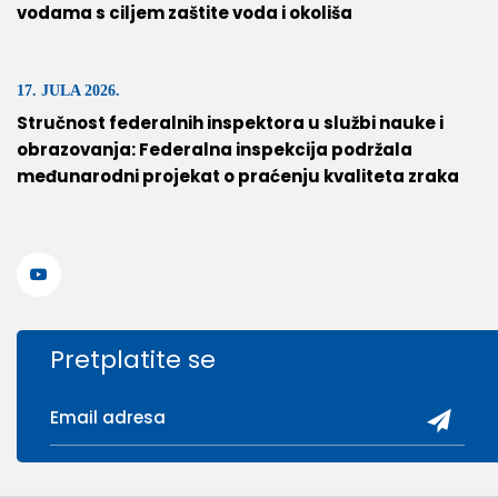
vodama s ciljem zaštite voda i okoliša
17. JULA 2026.
Stručnost federalnih inspektora u službi nauke i
obrazovanja: Federalna inspekcija podržala
međunarodni projekat o praćenju kvaliteta zraka
Pretplatite se