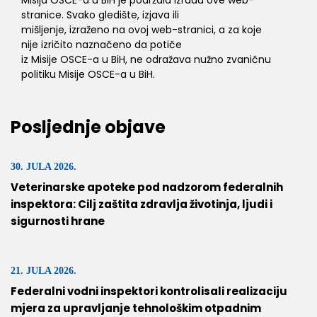
Misija OSCE-a u BiH je podržala izradu ove web-
stranice. Svako gledište, izjava ili
mišljenje, izraženo na ovoj web-stranici, a za koje
nije izričito naznačeno da potiče
iz Misije OSCE-a u BiH, ne odražava nužno zvaničnu
politiku Misije OSCE-a u BiH.
Posljednje objave
30. JULA 2026.
Veterinarske apoteke pod nadzorom federalnih
inspektora: Cilj zaštita zdravlja životinja, ljudi i
sigurnosti hrane
21. JULA 2026.
Federalni vodni inspektori kontrolisali realizaciju
mjera za upravljanje tehnološkim otpadnim