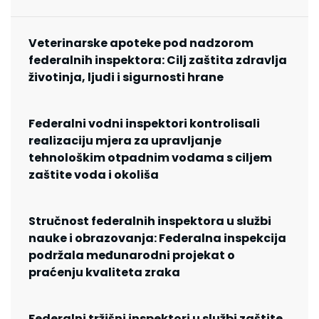
Veterinarske apoteke pod nadzorom
federalnih inspektora: Cilj zaštita zdravlja
životinja, ljudi i sigurnosti hrane
Federalni vodni inspektori kontrolisali
realizaciju mjera za upravljanje
tehnološkim otpadnim vodama s ciljem
zaštite voda i okoliša
Stručnost federalnih inspektora u službi
nauke i obrazovanja: Federalna inspekcija
podržala međunarodni projekat o
praćenju kvaliteta zraka
Federalni tržišni inspektori u službi zaštite