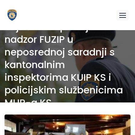
Pojačan inspekcijski
nadzor FUZIP u
neposrednoj saradnji s
kantonalnim
inspektorima KUIP KS i
policijskim službenicima
MUP-a KS