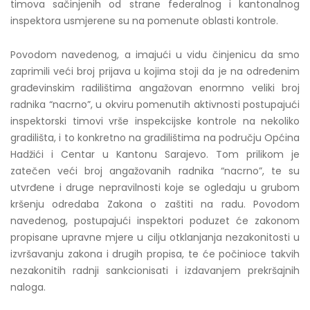
timova sačinjenih od strane federalnog i kantonalnog
inspektora usmjerene su na pomenute oblasti kontrole.
Povodom navedenog, a imajući u vidu činjenicu da smo
zaprimili veći broj prijava u kojima stoji da je na određenim
građevinskim radilištima angažovan enormno veliki broj
radnika “nacrno”, u okviru pomenutih aktivnosti postupajući
inspektorski timovi vrše inspekcijske kontrole na nekoliko
gradilišta, i to konkretno na gradilištima na području Općina
Hadžići i Centar u Kantonu Sarajevo. Tom prilikom je
zatečen veći broj angažovanih radnika “nacrno”, te su
utvrđene i druge nepravilnosti koje se ogledaju u grubom
kršenju odredaba Zakona o zaštiti na radu. Povodom
navedenog, postupajući inspektori poduzet će zakonom
propisane upravne mjere u cilju otklanjanja nezakonitosti u
izvršavanju zakona i drugih propisa, te će počinioce takvih
nezakonitih radnji sankcionisati i izdavanjem prekršajnih
naloga.