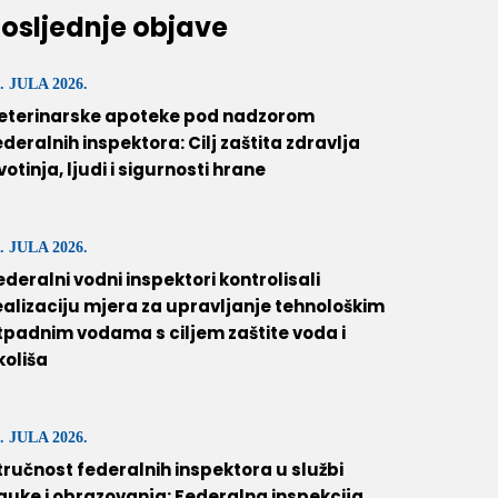
osljednje objave
. JULA 2026.
eterinarske apoteke pod nadzorom
ederalnih inspektora: Cilj zaštita zdravlja
ivotinja, ljudi i sigurnosti hrane
. JULA 2026.
ederalni vodni inspektori kontrolisali
ealizaciju mjera za upravljanje tehnološkim
tpadnim vodama s ciljem zaštite voda i
koliša
. JULA 2026.
tručnost federalnih inspektora u službi
auke i obrazovanja: Federalna inspekcija