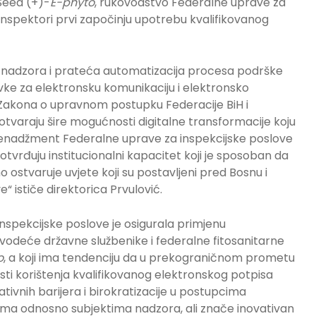
Seed (+)-
E-phyto
, rukovodstvo Federalne uprave za
i inspektori prvi započinju upotrebu kvalifikovanog
g nadzora i prateća automatizacija procesa podrške
ke za elektronsku komunikaciju i elektronsko
 Zakona o upravnom postupku Federacije BiH i
 otvaraju šire mogućnosti digitalne transformacije koju
enadžment Federalne uprave za inspekcijske poslove
vrđuju institucionalni kapacitet koji je sposoban da
o ostvaruje uvjete koji su postavljeni pred Bosnu i
 ističe direktorica Prvulović.
inspekcijske poslove je osigurala primjenu
vodeće državne službenike i federalne fitosanitarne
o
, a koji ima tendenciju da u prekograničnom prometu
ti korištenja kvalifikovanog elektronskog potpisa
ivnih barijera i birokratizacije u postupcima
ama odnosno subjektima nadzora, ali znače inovativan