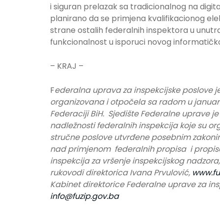
i siguran prelazak sa tradicionalnog na digit
planirano da se primjena kvalifikacionog el
strane ostalih federalnih inspektora u unutra
funkcionalnost u isporuci novog informatičk
– KRAJ –
F
ederalna uprava za inspekcijske poslove j
organizovana i otpočela sa radom u januar
Federaciji BiH. Sjedište Federalne uprave je
nadležnosti federalnih inspekcija koje su or
stručne poslove utvrđene posebnim zakonima
nad primjenom federalnih propisa i propisa
inspekcija za vršenje inspekcijskog nadzora
rukovodi direktorica Ivana Prvulović,
www.fu
Kabinet direktorice Federalne uprave za ins
info@fuzip.gov.ba