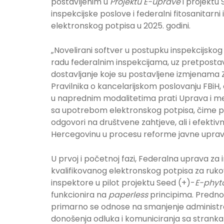
postavljenim u
Projektu E-uprave
i projektu 
inspekcijske poslove i federalni fitosanitarn
elektronskog potpisa u 2025. godini.
„Novelirani softver u postupku inspekcijsko
radu federalnim inspekcijama, uz pretpostav
dostavljanje koje su postavljene izmjenama
Pravilnika o kancelarijskom poslovanju FBiH,
u naprednim modalitetima prati Uprava i m
sa upotrebom elektronskog potpisa, čime pot
odgovori na društvene zahtjeve, ali i efektivn
Hercegovinu u procesu reforme javne uprave“
U prvoj i početnoj fazi, Federalna uprava za 
kvalifikovanog elektronskog potpisa za ruko
inspektore u pilot projektu Seed (+)-
E-phyt
funkcionira na
paperless
principima. Prednos
primarno se odnose na smanjenje administrat
donošenja odluka i komuniciranja sa strank