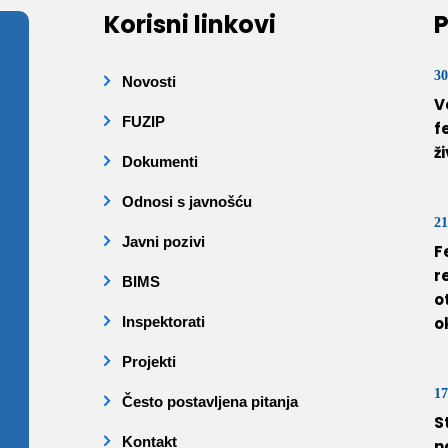
Korisni linkovi
P
30
Novosti
V
FUZIP
f
ž
Dokumenti
Odnosi s javnošću
21
Javni pozivi
F
r
BIMS
o
Inspektorati
o
Projekti
17
Često postavljena pitanja
S
Kontakt
n