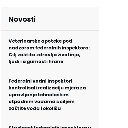
Novosti
Veterinarske apoteke pod
nadzorom federalnih inspektora:
Cilj zaštita zdravlja životinja,
ljudi i sigurnosti hrane
Federalni vodni inspektori
kontrolisali realizaciju mjera za
upravljanje tehnološkim
otpadnim vodama s ciljem
zaštite voda i okoliša
Stručnost federalnih inspektora u