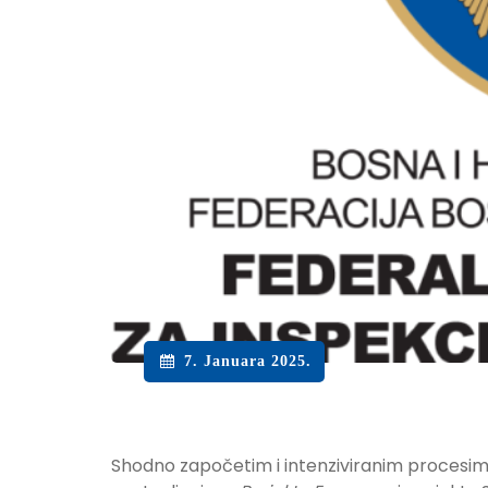
7. Januara 2025.
Shodno započetim i intenziviranim procesima