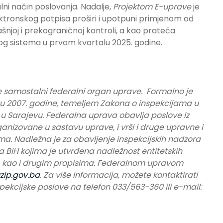
alni način poslovanja. Nadalje,
Projektom E-uprave
je
ektronskog potpisa proširi i upotpuni primjenom od
šnjoj i prekograničnoj kontroli, a kao prateća
og sistema u prvom kvartalu 2025. godine.
e samostalni federalni organ uprave. Formalno je
u 2007. godine, temeljem Zakona o inspekcijama u
 u Sarajevu.
Federalna uprava obavlja poslove iz
ganizovane u sastavu uprave, i vrši i druge upravne i
. Nadležna je za obavljenje inspekcijskih nadzora
 BiH kojima je utvrđena nadležnost entitetskih
, kao i drugim propisima.
Federalnom upravom
zip.gov.ba
.
Za više informacija, možete kontaktirati
pekcijske poslove na telefon 033/563-360 ili e-mail: