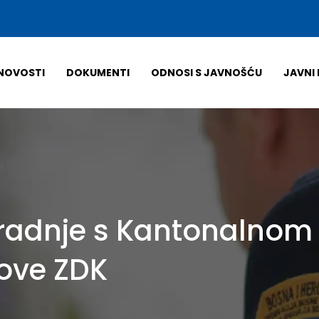
NOVOSTI
DOKUMENTI
ODNOSI S JAVNOŠĆU
JAVNI 
aradnje s Kantonalno
love ZDK