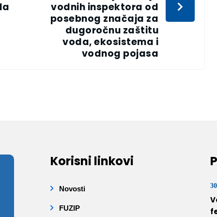
da
vodnih inspektora od
posebnog značaja za
dugoročnu zaštitu
voda, ekosistema i
vodnog pojasa
Korisni linkovi
P
30
Novosti
V
FUZIP
f