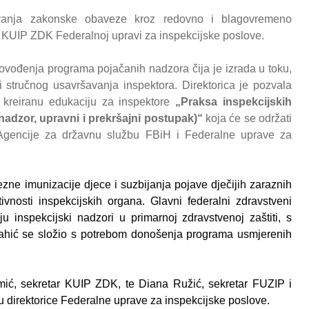
tivanja zakonske obaveze kroz redovno i blagovremeno
du KUIP ZDK Federalnoj upravi za inspekcijske poslove.
ovođenja programa pojačanih nadzora čija je izrada u toku,
i stručnog usavršavanja inspektora. Direktorica je pozvala
kreiranu edukaciju za inspektore
„Praksa inspekcijskih
nadzor, upravni i prekršajni postupak)“
koja će se održati
 Agencije za državnu službu FBiH i Federalne uprave za
ezne imunizacije djece i suzbijanja pojave dječijih zaraznih
ivnosti inspekcijskih organa. Glavni federalni zdravstveni
u inspekcijski nadzori u primarnoj zdravstvenoj zaštiti, s
pahić se složio s potrebom donošenja programa usmjerenih
zmić, sekretar KUIP ZDK, te Diana Ružić, sekretar FUZIP i
u direktorice Federalne uprave za inspekcijske poslove.