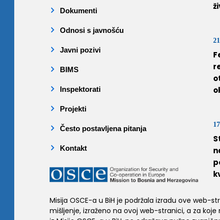
ž
Dokumenti
Odnosi s javnošću
21
Javni pozivi
F
r
BIMS
o
Inspektorati
o
Projekti
17
Često postavljena pitanja
S
Kontakt
n
p
k
Misija OSCE-a u BiH je podržala izradu ove web-stran
mišljenje, izraženo na ovoj web-stranici, a za koje