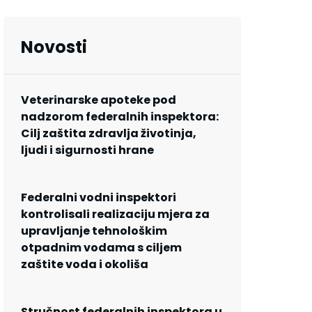
Novosti
Veterinarske apoteke pod
nadzorom federalnih inspektora:
Cilj zaštita zdravlja životinja,
ljudi i sigurnosti hrane
Federalni vodni inspektori
kontrolisali realizaciju mjera za
upravljanje tehnološkim
otpadnim vodama s ciljem
zaštite voda i okoliša
Stručnost federalnih inspektora u