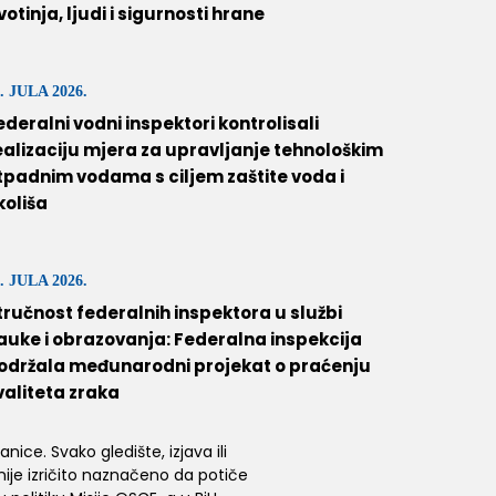
ivotinja, ljudi i sigurnosti hrane
. JULA 2026.
ederalni vodni inspektori kontrolisali
ealizaciju mjera za upravljanje tehnološkim
tpadnim vodama s ciljem zaštite voda i
koliša
. JULA 2026.
tručnost federalnih inspektora u službi
auke i obrazovanja: Federalna inspekcija
održala međunarodni projekat o praćenju
valiteta zraka
ice. Svako gledište, izjava ili
 nije izričito naznačeno da potiče