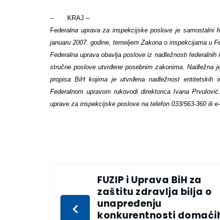
– KRAJ –
F
ederalna uprava za inspekcijske poslove je samostalni f
januaru 2007. godine, temeljem Zakona o inspekcijama u Fed
Federalna uprava obavlja poslove iz nadležnosti federalnih 
stručne poslove utvrđene posebnim zakonima. Nadležna je 
propisa BiH kojima je utvrđena nadležnost entitetskih 
Federalnom upravom rukovodi direktorica Ivana Prvulović. 
uprave za inspekcijske poslove na telefon 033/563-360 ili e
FUZIP i Uprava BiH za
zaštitu zdravlja bilja o
unapređenju
konkurentnosti domaći