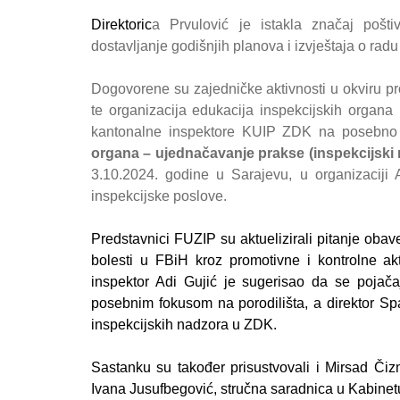
Direktoric
a Prvulović je istakla značaj poš
dostavljanje godišnjih planova i izvještaja o ra
Dogovorene su zajedničke aktivnosti u okviru pr
te organizacija edukacija inspekcijskih organa 
kantonalne inspektore KUIP ZDK na posebno 
organa – ujednačavanje prakse (inspekcijski 
3.10.2024. godine u Sarajevu, u organizaciji
inspekcijske poslove.
Predstavnici FUZIP su aktuelizirali pitanje obav
bolesti u FBiH kroz promotivne i kontrolne akt
inspektor Adi Gujić je sugerisao da se pojačaj
posebnim fokusom na porodilišta, a direktor S
inspekcijskih nadzora u ZDK.
Sastanku su također prisustvovali i Mirsad Či
Ivana Jusufbegović, stručna saradnica u Kabinet