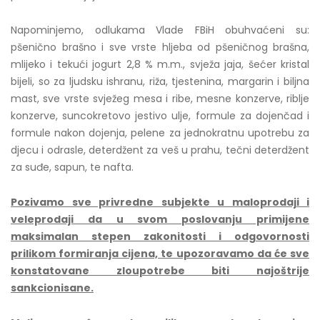
Napominjemo, odlukama Vlade FBiH obuhvaćeni su:
pšenično brašno i sve vrste hljeba od pšeničnog brašna,
mlijeko i tekući jogurt 2,8 % m.m., svježa jaja, šećer kristal
bijeli, so za ljudsku ishranu, riža, tjestenina, margarin i biljna
mast, sve vrste svježeg mesa i ribe, mesne konzerve, riblje
konzerve, suncokretovo jestivo ulje, formule za dojenčad i
formule nakon dojenja, pelene za jednokratnu upotrebu za
djecu i odrasle, deterdžent za veš u prahu, tečni deterdžent
za suđe, sapun, te nafta.
Pozivamo sve privredne subjekte u maloprodaji i
veleprodaji da u svom poslovanju primijene
maksimalan stepen zakonitosti i odgovornosti
prilikom formiranja cijena, te upozoravamo da će sve
konstatovane zloupotrebe biti najoštrije
sankcionisane.