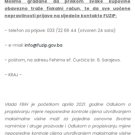
Molimo građane da prilikom svake kupovine
obavezno traže fiskalni račun, te da sve uočene
nepravilnosti prijave na sljedeće kontakte FUZIP:
– telefon za prijave: 033 /22 66 44 (otvoren 24 sata)
– e-mail:
info@fuzip.gov.ba
– poštom, na adresu Fehima ef. Čurčića br. 6. Sarajevo.
– KRAJ –
Vlada FBiH je početkom aprila 2021. godine Odlukom o
propisivanju mjere neposredne kontrole cijena utvrđivanjem
maksimalne visine maži za pojedine osnovne životne
namirnice i druge proizvode
i
Odlukom o propisivanju mjere
neposredne kontrole cijena utvrđivanjem maksimalne visine