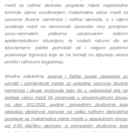
marži za naftne derivate, propisala mjere neposredne
kontrole cijena utvrđivanjem maksimalne visine marži za
osnovne životne namirnice i naftne derivate, a s ciljem
svođenja marži na ekonomski opravdan nivo primjeren
socio-ekomskim prilikama uzrokovanim teškom
epidemiološkom situacijom, te vodeći računa da se
istovremeno zaštite potrošači ali i osigura pozitivno
poslovanje trgovaca koje se ne temelji na stjecanju ekstra
profita i njihovom bogaćenju.
Shodno odlukama,
pravne i fizičke osobe obavezne su
utvrditi i primjenjivati marže za pojedine osnovne životne
namirnice i druge proizvode tako da u veleprodaji
iste ne
prelaze visinu marži tih proizvoda u procentualnom iznosu
na dan 31.12.2020. godine; privrednim društvima koja
obavljaju djelatnost trgovine na veliko naftnim derivatima
propisuje se maksimalna visina marže u apsolutnom iznosu
od 0,06 KM/litru derivata, a privrednim društvima koja