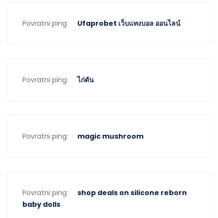
Povratni ping:
Ufaprobet เว็บแทงบอล ออนไลน์
Povratni ping:
ไก่ตัน
Povratni ping:
magic mushroom
Povratni ping:
shop deals on silicone reborn
baby dolls