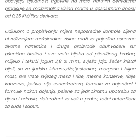
obavljaju djelatnost trgovine na malo naftnim derivatima
propisuje se maksimalna visina marže u apsolutnom iznosu
od 0,25 KM/litru derivata.
Odlukom o propisivanju mjere neposredne kontrole cijena
utvrđivanjem maksimalne visine maži za pojedine osnovne
životne namirnice i druge proizvode obuhvaćeni su:
pšenično brašno i sve vrste hljeba od pšeničnog brašna,
mlijeko i tekući jogurt 2,8 % m.m., svježa jaja, šećer kristal
bijeli, so za ljudsku ishranu,riža,tjestenina, margarin i biljna
mast, sve vrste svježeg mesa i ribe, mesne konzerve, riblje
konzerve, jestivo ulje suncokretovo, formule za dojenčad i
formule nakon dojenja, pelene za jednokratnu upotrebu za
djecu i odrasle, deterdžent za veš u prahu, tečni deterdžent
za suđe i sapun.