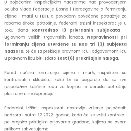
U pojačanim inspekcijskim nadzorima nad provođenjem
odluka Vlade Federacije Bosne i Hercegovine o formiranju
cijena i marži u FBiH, a povodom povećane potražnje za
robama široke potrošnje, federalni tržišni inspektorat je u
toku dana
kontrolisao 13 privrednih subjekata
–
uglavnom velikih trgovinskih lanaca.
Nepravilnosti pri
formiranju cijena
utvrđene su kod
tri (3) subjekta
nadzora
, te će za prekšaje pravnom licu i odgovornom licu
u pravnom licu biti izdato
šest (6) prekršajnih naloga
.
Pored načina formiranja cijena i marži, inspektori su
kontrolisali i skladišta, kako bi se osiguralo da su sve
raspoložive količine roba za kojima je porasla potražnja
plasirane u maloprodaji.
Federalni tržišni inspektorat nastavlja vršenje pojačanih
nadzora i sutra, 1.3.2022. godine, kada će se vršiti kontrole i
po brojnim pristiglim prijavama građana, kojima se ovom
prilikom zahvaljujemo.