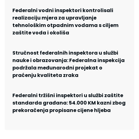
Federalni vodni inspektori kontrolisali
realizaciju mjera za upravljanje
tehnološkim otpadnim vodama s ciljem
zaštite voda i okoliša
Stručnost federalnih inspektora u službi
nauke i obrazovanja: Federalna inspekcija
podržala međunarodni projekat o
praćenju kvaliteta zraka
Federalni tržišni inspektori u službi zaštite
standarda građana: 54.000 KM kazni zbog
prekoračenja propisane cijene hljeba