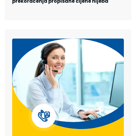
prekoračenja propisane cijene hljeba