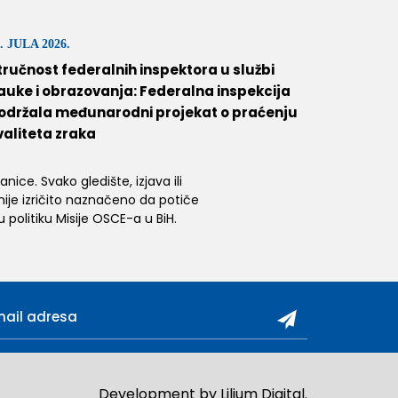
. JULA 2026.
tručnost federalnih inspektora u službi
auke i obrazovanja: Federalna inspekcija
održala međunarodni projekat o praćenju
valiteta zraka
ice. Svako gledište, izjava ili
 nije izričito naznačeno da potiče
 politiku Misije OSCE-a u BiH.
Development by
Lilium Digital
.