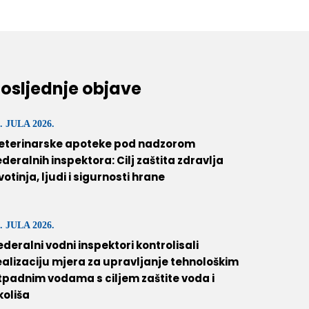
osljednje objave
. JULA 2026.
eterinarske apoteke pod nadzorom
ederalnih inspektora: Cilj zaštita zdravlja
ivotinja, ljudi i sigurnosti hrane
. JULA 2026.
ederalni vodni inspektori kontrolisali
ealizaciju mjera za upravljanje tehnološkim
tpadnim vodama s ciljem zaštite voda i
koliša