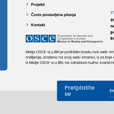
Projekti
17
Često postavljena pitanja
S
Kontakt
n
p
k
Misija OSCE-a u BiH je podržala izradu ove web-stran
mišljenje, izraženo na ovoj web-stranici, a za koje
iz Misije OSCE-a u BiH, ne odražava nužno zvaničnu
Pretplatite
se