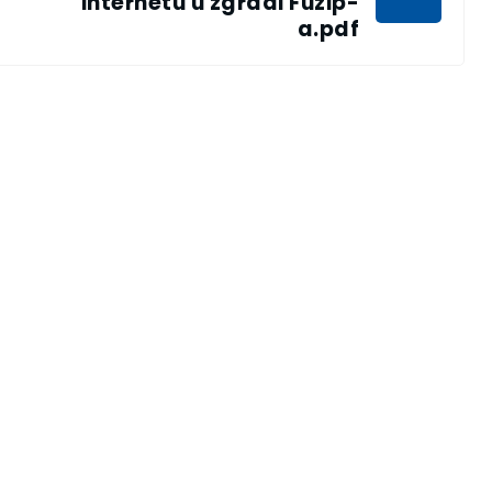
internetu u zgradi Fuzip-
a.pdf