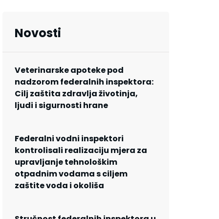
Novosti
Veterinarske apoteke pod
nadzorom federalnih inspektora:
Cilj zaštita zdravlja životinja,
ljudi i sigurnosti hrane
Federalni vodni inspektori
kontrolisali realizaciju mjera za
upravljanje tehnološkim
otpadnim vodama s ciljem
zaštite voda i okoliša
Stručnost federalnih inspektora u