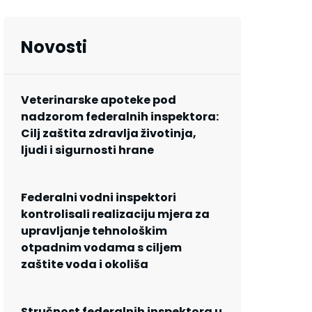
Novosti
Veterinarske apoteke pod
nadzorom federalnih inspektora:
Cilj zaštita zdravlja životinja,
ljudi i sigurnosti hrane
Federalni vodni inspektori
kontrolisali realizaciju mjera za
upravljanje tehnološkim
otpadnim vodama s ciljem
zaštite voda i okoliša
Stručnost federalnih inspektora u