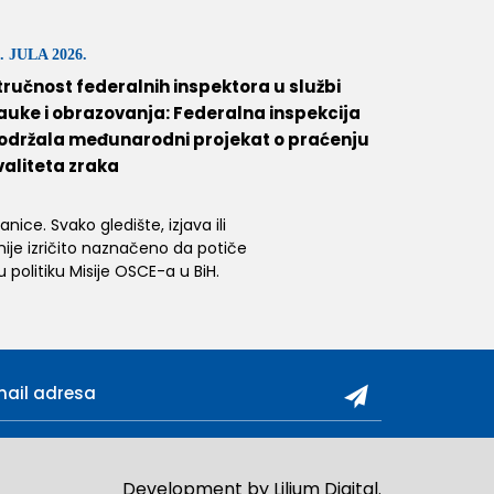
. JULA 2026.
tručnost federalnih inspektora u službi
auke i obrazovanja: Federalna inspekcija
održala međunarodni projekat o praćenju
valiteta zraka
ice. Svako gledište, izjava ili
 nije izričito naznačeno da potiče
 politiku Misije OSCE-a u BiH.
Development by
Lilium Digital
.