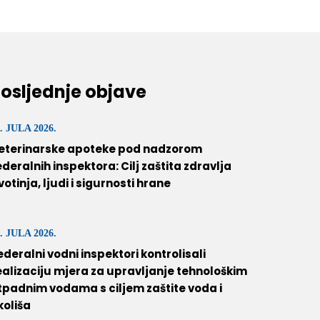
osljednje objave
. JULA 2026.
eterinarske apoteke pod nadzorom
ederalnih inspektora: Cilj zaštita zdravlja
ivotinja, ljudi i sigurnosti hrane
. JULA 2026.
ederalni vodni inspektori kontrolisali
ealizaciju mjera za upravljanje tehnološkim
tpadnim vodama s ciljem zaštite voda i
koliša