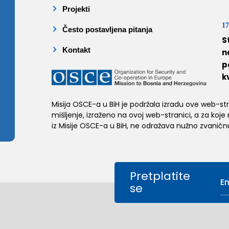
Projekti
17
Često postavljena pitanja
S
Kontakt
n
p
k
Misija OSCE-a u BiH je podržala izradu ove web-stran
mišljenje, izraženo na ovoj web-stranici, a za koje
iz Misije OSCE-a u BiH, ne odražava nužno zvaničnu
Pretplatite
se