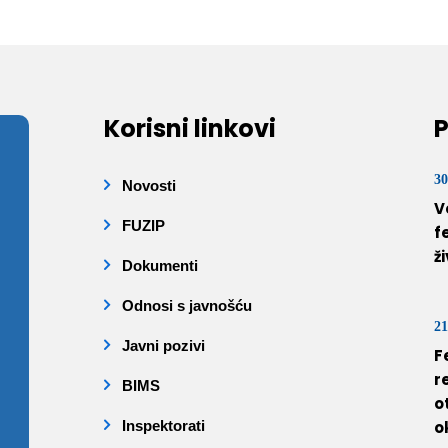
Korisni linkovi
P
30
Novosti
V
FUZIP
f
ž
Dokumenti
Odnosi s javnošću
21
Javni pozivi
F
r
BIMS
o
Inspektorati
o