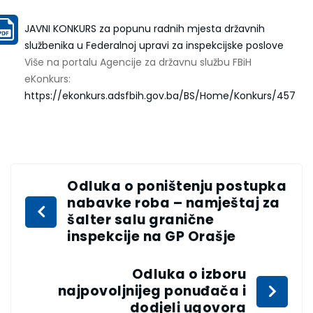
JAVNI KONKURS za popunu radnih mjesta državnih
službenika u Federalnoj upravi za inspekcijske poslove
Više na portalu Agencije za državnu službu FBiH
eKonkurs:
https://ekonkurs.adsfbih.gov.ba/BS/Home/Konkurs/457
Odluka o poništenju postupka
nabavke roba – namještaj za
šalter salu granične
inspekcije na GP Orašje
Odluka o izboru
najpovoljnijeg ponuđača i
dodjeli ugovora