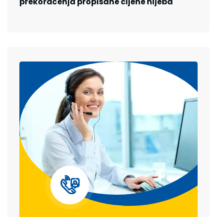
prekoračenja propisane cijene hljeba