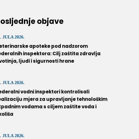
osljednje objave
. JULA 2026.
eterinarske apoteke pod nadzorom
ederalnih inspektora: Cilj zaštita zdravlja
ivotinja, ljudi i sigurnosti hrane
. JULA 2026.
ederalni vodni inspektori kontrolisali
ealizaciju mjera za upravljanje tehnološkim
tpadnim vodama s ciljem zaštite voda i
koliša
. JULA 2026.