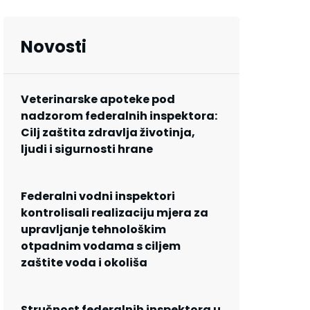
Novosti
Veterinarske apoteke pod
nadzorom federalnih inspektora:
Cilj zaštita zdravlja životinja,
ljudi i sigurnosti hrane
Federalni vodni inspektori
kontrolisali realizaciju mjera za
upravljanje tehnološkim
otpadnim vodama s ciljem
zaštite voda i okoliša
Stručnost federalnih inspektora u