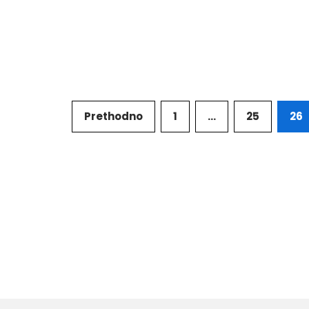
Prethodno
1
…
25
26