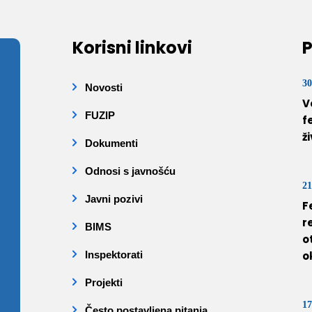
Korisni linkovi
P
30
Novosti
V
FUZIP
f
ž
Dokumenti
Odnosi s javnošću
21
Javni pozivi
F
r
BIMS
o
Inspektorati
o
Projekti
17
Često postavljena pitanja