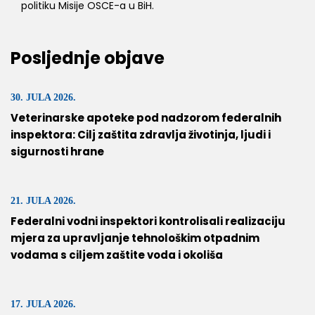
politiku Misije OSCE-a u BiH.
Posljednje objave
30. JULA 2026.
Veterinarske apoteke pod nadzorom federalnih
inspektora: Cilj zaštita zdravlja životinja, ljudi i
sigurnosti hrane
21. JULA 2026.
Federalni vodni inspektori kontrolisali realizaciju
mjera za upravljanje tehnološkim otpadnim
vodama s ciljem zaštite voda i okoliša
17. JULA 2026.