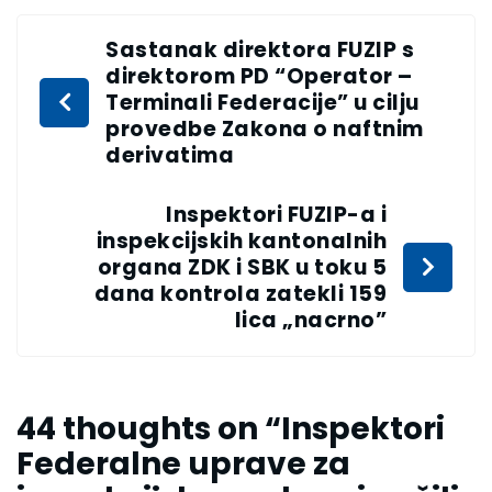
Sastanak direktora FUZIP s
direktorom PD “Operator –
Terminali Federacije” u cilju
provedbe Zakona o naftnim
derivatima
Inspektori FUZIP-a i
inspekcijskih kantonalnih
organa ZDK i SBK u toku 5
dana kontrola zatekli 159
lica „nacrno”
44 thoughts on “
Inspektori
Federalne uprave za