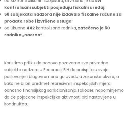
od 312 kontrolisanih subjekata
,
utvrđeno je da
svi
kontrolisani subjekti posjeduju fiskalni uređaj;
58 subjekata nadzora nije izdavalo fiskalne račune za
prodate robe i izvršene usluge;
od ukupno
442
kontrolisana radnika
, zatečeno je 60
radnika „nacrno“.
Koristimo priliku da ponovo pozovemo sve privredne
subjekte nadzora u Federaciji BiH da preispitaju svoje
poslovanje i blagovremeno ga uvedu u zakonske okvire, a
kako ne bi bili predmet represivnih inspekcijskih mjera,
odnosno finansijskog sankcionisanja.Također, napominjemo
da će pojačane inspekcijske aktivnosti biti nastavljene u
kontinuitetu.