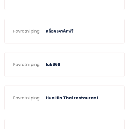
Povratni ping:
สล็อต เครดิตฟรี
Povratni ping:
luk666
Povratni ping:
Hua Hin Thai restaurant