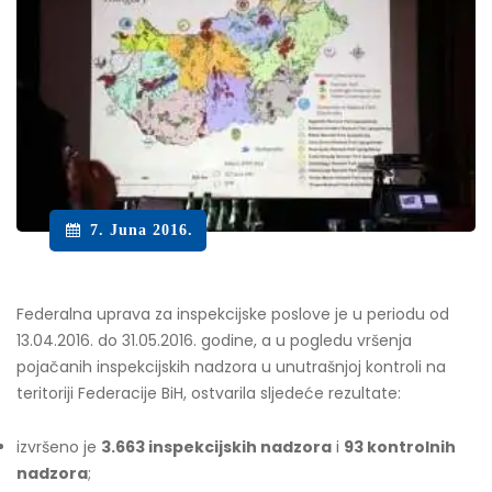
7. Juna 2016.
Federalna uprava za inspekcijske poslove je u periodu od
13.04.2016. do 31.05.2016. godine, a u pogledu vršenja
pojačanih inspekcijskih nadzora u unutrašnjoj kontroli na
teritoriji Federacije BiH, ostvarila sljedeće rezultate:
izvršeno je
3.663 inspekcijskih nadzora
i
93 kontrolnih
nadzora
;