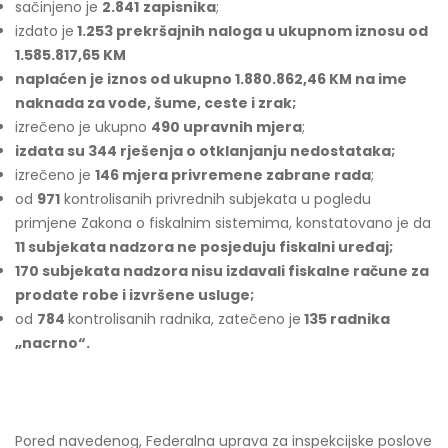
sačinjeno je
2.841
zapisnika
;
izdato je
1.253 prekršajnih naloga u ukupnom iznosu od
1.585.817,65 KM
naplaćen je iznos od ukupno 1.880.862,46 KM na ime
naknada za vode, šume, ceste i zrak;
izrečeno je ukupno
490 upravnih mjera
;
izdata su 344 rješenja o otklanjanju nedostataka;
izrečeno je
146 mjera privremene zabrane rada
;
od
971
kontrolisanih privrednih subjekata u pogledu
primjene Zakona o fiskalnim sistemima, konstatovano je da
11 subjekata nadzora ne posjeduju fiskalni uređaj;
170 subjekata nadzora nisu izdavali fiskalne račune za
prodate robe i izvršene usluge;
od
784
kontrolisanih radnika, zatečeno je
135 radnika
„nacrno“.
Pored navedenog, Federalna uprava za inspekcijske poslove