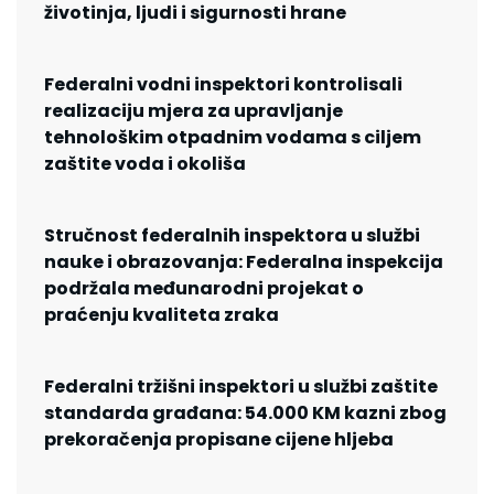
životinja, ljudi i sigurnosti hrane
Federalni vodni inspektori kontrolisali
realizaciju mjera za upravljanje
tehnološkim otpadnim vodama s ciljem
zaštite voda i okoliša
Stručnost federalnih inspektora u službi
nauke i obrazovanja: Federalna inspekcija
podržala međunarodni projekat o
praćenju kvaliteta zraka
Federalni tržišni inspektori u službi zaštite
standarda građana: 54.000 KM kazni zbog
prekoračenja propisane cijene hljeba