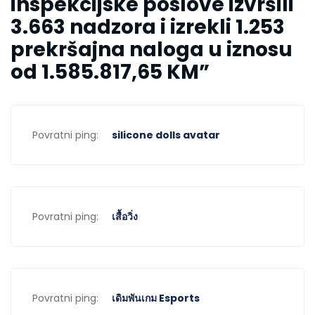
inspekcijske poslove izvršili
3.663 nadzora i izrekli 1.253
prekršajna naloga u iznosu
od 1.585.817,65 KM
”
Povratni ping:
silicone dolls avatar
Povratni ping:
เสื้อวิ่ง
Povratni ping:
เดิมพันเกม Esports