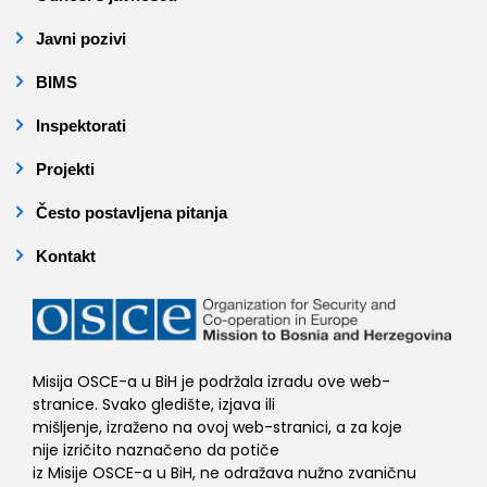
Javni pozivi
BIMS
Inspektorati
Projekti
Često postavljena pitanja
Kontakt
Misija OSCE-a u BiH je podržala izradu ove web-
stranice. Svako gledište, izjava ili
mišljenje, izraženo na ovoj web-stranici, a za koje
nije izričito naznačeno da potiče
iz Misije OSCE-a u BiH, ne odražava nužno zvaničnu