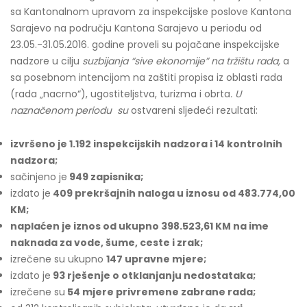
sa Kantonalnom upravom za inspekcijske poslove Kantona
Sarajevo na području Kantona Sarajevo u periodu od
23.05.-31.05.2016. godine proveli su pojačane inspekcijske
nadzore u cilju
suzbijanja “sive ekonomije” na tržištu rada,
a
sa posebnom intencijom na zaštiti propisa iz oblasti rada
(rada „nacrno“), ugostiteljstva, turizma i obrta
. U
naznačenom periodu su
ostvareni sljedeći rezultati:
izvršeno je 1.192 inspekcijskih nadzora i 14 kontrolnih
nadzora;
sačinjeno je
949 zapisnika;
izdato je
409 prekršajnih naloga u iznosu od 483.774,00
KM;
naplaćen je iznos od ukupno 398.523,61 KM na ime
naknada za vode, šume, ceste i zrak;
izrečene su ukupno
147 upravne mjere;
izdato je
93 rješenje o otklanjanju nedostataka;
izrečene su
54 mjere privremene zabrane rada;