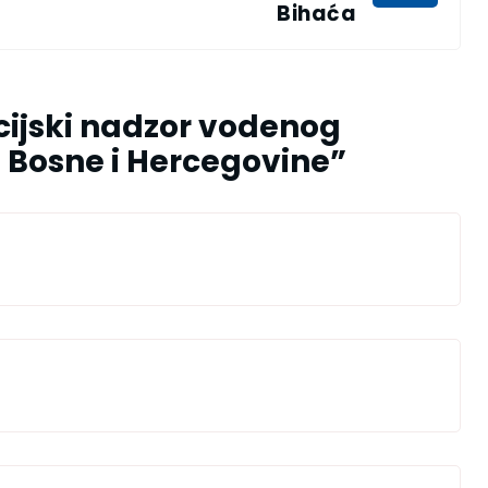
Bihaća
cijski nadzor vodenog
i Bosne i Hercegovine
”