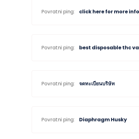
Povratni ping:
click here for more inf
Povratni ping:
best disposable thc v
Povratni ping:
จดทะเบียนบริษัท
Povratni ping:
Diaphragm Husky