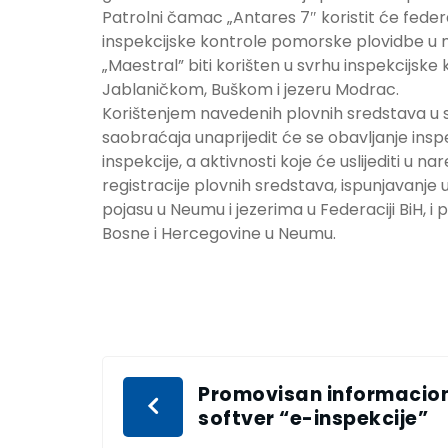
Patrolni čamac „Antares 7″ koristit će federa
inspekcijske kontrole pomorske plovidbe u
„Maestral” biti korišten u svrhu inspekcijske 
Jablaničkom, Buškom i jezeru Modrac.
Korištenjem navedenih plovnih sredstava u s
saobraćaja unaprijedit će se obavljanje in
inspekcije, a aktivnosti koje će uslijediti u
registracije plovnih sredstava, ispunjavanj
pojasu u Neumu i jezerima u Federaciji BiH,
Bosne i Hercegovine u Neumu.
Promovisan informacion
softver “e-inspekcije”