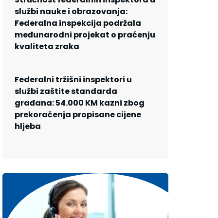
službi nauke i obrazovanja:
Federalna inspekcija podržala
međunarodni projekat o praćenju
kvaliteta zraka
Federalni tržišni inspektori u
službi zaštite standarda
građana: 54.000 KM kazni zbog
prekoračenja propisane cijene
hljeba