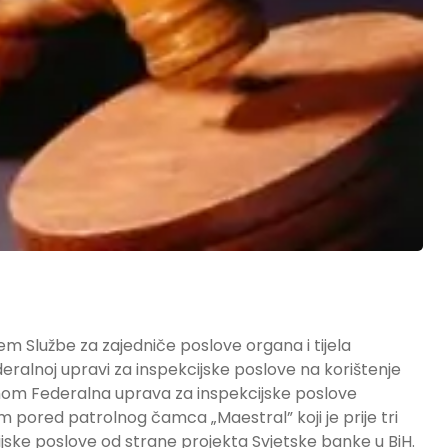
m Službe za zajedniče poslove organa i tijela
deralnoj upravi za inspekcijske poslove na korištenje
om Federalna uprava za inspekcijske poslove
 pored patrolnog čamca „Maestral” koji je prije tri
jske poslove od strane projekta Svjetske banke u BiH.