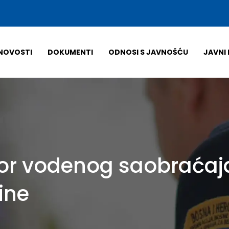
NOVOSTI
DOKUMENTI
ODNOSI S JAVNOŠĆU
JAVNI 
zor vodenog saobraćaja
ine