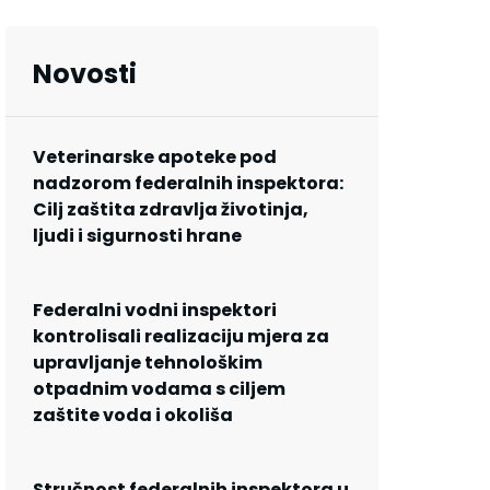
Novosti
Veterinarske apoteke pod
nadzorom federalnih inspektora:
Cilj zaštita zdravlja životinja,
ljudi i sigurnosti hrane
Federalni vodni inspektori
kontrolisali realizaciju mjera za
upravljanje tehnološkim
otpadnim vodama s ciljem
zaštite voda i okoliša
Stručnost federalnih inspektora u