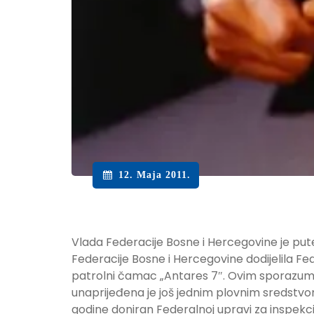
12. Maja 2011.
Vlada Federacije Bosne i Hercegovine je pute
Federacije Bosne i Hercegovine dodijelila Fe
patrolni čamac „Antares 7″. Ovim sporazum
unaprijeđena je još jednim plovnim sredstvom
godine doniran Federalnoj upravi za inspekci