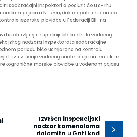
lni saobraćajni inspektori a poslužit će u svrhu
 morskom pojasu u Neumu, dok će patrolni čamac
kontrole jezerske plovidbe u Federaciji BiH na
vrhu obavljanja inspekcijskih kontrola vodenog
spekcijskog nadzora Inspektorata saobraćajne
 narednom periodu biće usmjerene na kontrolu
e uvjeta za vršenje vodenog saobraćaja na morskom
 i prekogranične morske plovidbe u vodenom pojasu
Izvršen inspekcijski
i
nadzor kamenoloma
dolomita u Gati kod