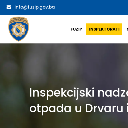
info@fuzip.gov.ba
FUZIP
INSPEKTORATI
Inspekcijski na
otpada u Drvaru