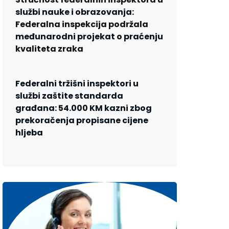
službi nauke i obrazovanja:
Federalna inspekcija podržala
međunarodni projekat o praćenju
kvaliteta zraka
Federalni tržišni inspektori u
službi zaštite standarda
građana: 54.000 KM kazni zbog
prekoračenja propisane cijene
hljeba