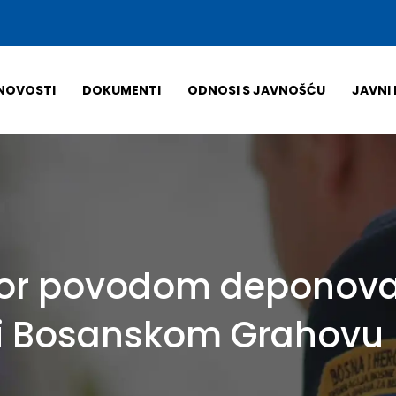
NOVOSTI
DOKUMENTI
ODNOSI S JAVNOŠĆU
JAVNI 
dzor povodom deponov
 i Bosanskom Grahovu