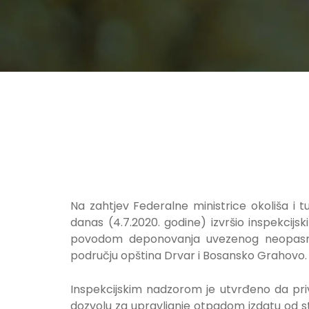
Na zahtjev Federalne ministrice okoliša i t
danas (4.7.2020. godine) izvršio inspekcijs
povodom deponovanja uvezenog neopasno
području opština Drvar i Bosansko Grahovo.
Inspekcijskim nadzorom je utvrđeno da priv
dozvolu za upravljanje otpadom izdatu od s