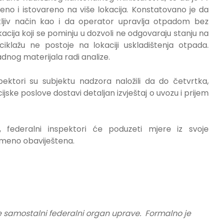
no i istovareno na više lokacija. Konstatovano je da
atljiv način kao i da operator upravlja otpadom bez
cija koji se pominju u dozvoli ne odgovaraju stanju na
klažu ne postoje na lokaciji uskladištenja otpada.
adnog materijala radi analize.
ktori su subjektu nadzora naložili da do četvrtka,
ijske poslove dostavi detaljan izvještaj o uvozu i prijem
 federalni inspektori će poduzeti mjere iz svoje
emeno obaviještena.
e samostalni federalni organ uprave. Formalno je