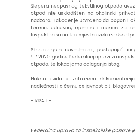
šlepera neopasnog tekstilnog otpada uveze
otpad nije uskladišten na okolinski prihv
nadzora. Također je utvrđeno da pogon i loka
terenu, odnosno, oprema i mašine za reci
Inspektori su na licu mjesta uzeli uzorke otp
Shodno gore navedenom, postupajući inspe
9.7.2020. godine Federalnoj upravi za inspekc
otpada, te lokacijama odlaganja istog.
Nakon uvida u zatraženu dokumentaciju,
nadležnosti, o čemu će javnost biti blagovr
– KRAJ –
F
ederalna uprava za inspekcijske poslove j