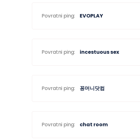
Povratni ping:
EVOPLAY
Povratni ping:
incestuous sex
Povratni ping:
꽁머니닷컴
Povratni ping:
chat room