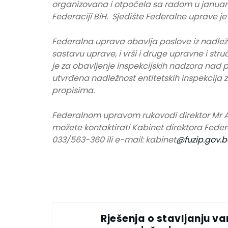
organizovana i otpočela sa radom u januar
Federaciji BiH. Sjedište Federalne uprave je
Federalna uprava obavlja poslove iz nadležn
sastavu uprave, i vrši i druge upravne i s
je za obavljenje inspekcijskih nadzora nad 
utvrđena nadležnost entitetskih inspekcija 
propisima.
Federalnom upravom rukovodi direktor Mr A
možete kontaktirati Kabinet direktora Feder
033/563-360 ili e-mail: kabinet
@fuzip.gov.
Rješenja o stavljanju va