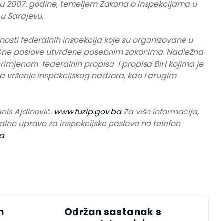
u 2007. godine, temeljem Zakona o inspekcijama u
 u Sarajevu.
osti federalnih inspekcija koje su organizovane u
tručne poslove utvrđene posebnim zakonima. Nadležna
primjenom federalnih propisa i propisa BiH kojima je
za vršenje inspekcijskog nadzora, kao i drugim
nis Ajdinović.
www.fuzip.gov.ba
Za više informacija,
alne uprave za inspekcijske poslove na telefon
ba
n
Održan sastanak s