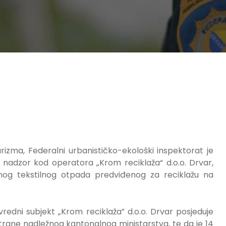
urizma, Federalni urbanističko-ekološki inspektorat je
ki nadzor kod operatora „Krom reciklaža“ d.o.o. Drvar,
g tekstilnog otpada predviđenog za reciklažu na
redni subjekt „Krom reciklaža” d.o.o. Drvar posjeduje
trane nadležnog kantonalnog ministarstva, te da je 14