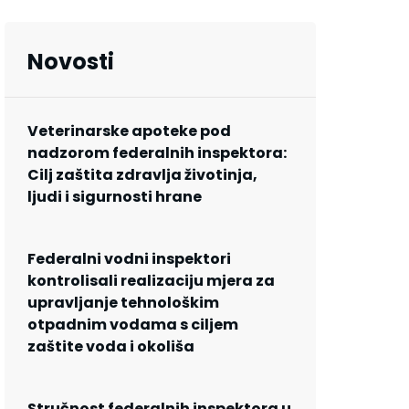
Novosti
Veterinarske apoteke pod
nadzorom federalnih inspektora:
Cilj zaštita zdravlja životinja,
ljudi i sigurnosti hrane
Federalni vodni inspektori
kontrolisali realizaciju mjera za
upravljanje tehnološkim
otpadnim vodama s ciljem
zaštite voda i okoliša
Stručnost federalnih inspektora u