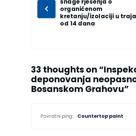
snage rješenja o
organičenom
kretanju/izolaciji u traj
od 14 dana
33 thoughts on “
Inspek
deponovanja neopasnog
Bosanskom Grahovu
”
Povratni ping:
Countertop paint