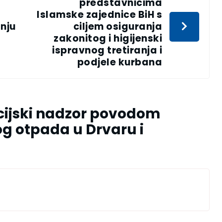
predstavnicima
Islamske zajednice BiH s
anju
ciljem osiguranja
zakonitog i higijenski
ispravnog tretiranja i
podjele kurbana
cijski nadzor povodom
 otpada u Drvaru i