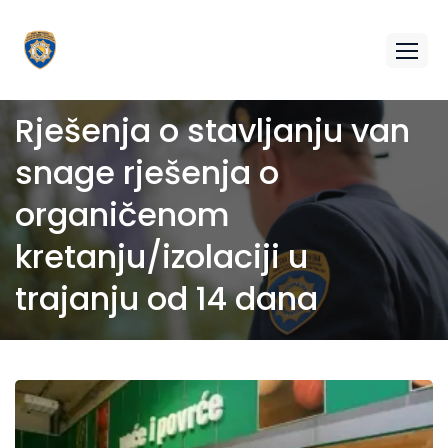
Rješenja o stavljanju van
snage rješenja o
organičenom
kretanju/izolaciji u
trajanju od 14 dana