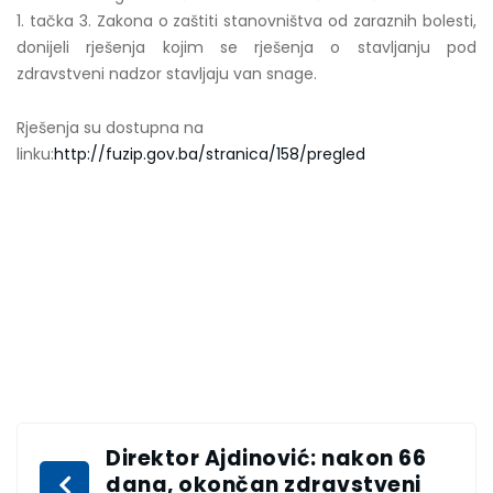
1. tačka 3. Zakona o zaštiti stanovništva od zaraznih bolesti,
donijeli rješenja kojim se rješenja o stavljanju pod
zdravstveni nadzor stavljaju van snage.
Rješenja su dostupna na
linku:
http://fuzip.gov.ba/stranica/158/pregled
Direktor Ajdinović: nakon 66
dana, okončan zdravstveni