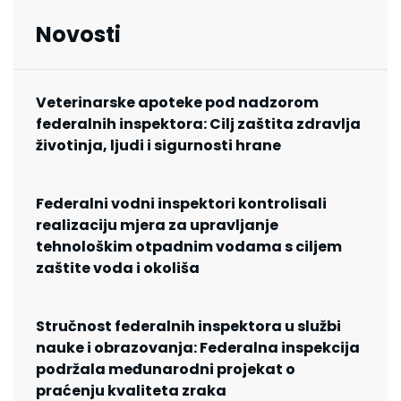
Novosti
Veterinarske apoteke pod nadzorom
federalnih inspektora: Cilj zaštita zdravlja
životinja, ljudi i sigurnosti hrane
Federalni vodni inspektori kontrolisali
realizaciju mjera za upravljanje
tehnološkim otpadnim vodama s ciljem
zaštite voda i okoliša
Stručnost federalnih inspektora u službi
nauke i obrazovanja: Federalna inspekcija
podržala međunarodni projekat o
praćenju kvaliteta zraka