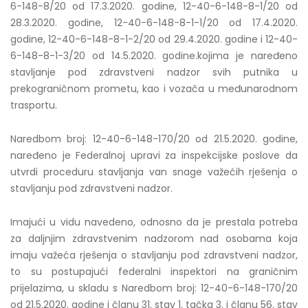
6-148-8/20 od 17.3.2020. godine, 12-40-6-148-8-1/20 od
28.3.2020. godine, 12-40-6-148-8-1-1/20 od 17.4.2020.
godine, 12-40-6-148-8-1-2/20 od 29.4.2020. godine i 12-40-
6-148-8-1-3/20 od 14.5.2020. godine.kojima je naređeno
stavljanje pod zdravstveni nadzor svih putnika u
prekograničnom prometu, kao i vozača u međunarodnom
trasportu.
Naredbom broj: 12-40-6-148-170/20 od 21.5.2020. godine,
naređeno je Federalnoj upravi za inspekcijske poslove da
utvrdi proceduru stavljanja van snage važećih rješenja o
stavljanju pod zdravstveni nadzor.
Imajući u vidu navedeno, odnosno da je prestala potreba
za daljnjim zdravstvenim nadzorom nad osobama koja
imaju važeća rješenja o stavljanju pod zdravstveni nadzor,
to su postupajući federalni inspektori na graničnim
prijelazima, u skladu s Naredbom broj: 12-40-6-148-170/20
od 21.5.2020. godine i članu 31. stav 1. tačka 3. i članu 56. stav