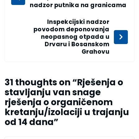
nadzor putnika na granicama
Inspekcijski nadzor
povodom deponovanja
neopasnog otpada u
Drvaru i Bosanskom
Grahovu
31 thoughts on “
Rješenja o
stavljanju van snage
rješenja o organičenom
kretanju/izolaciji u trajanju
od 14 dana
”