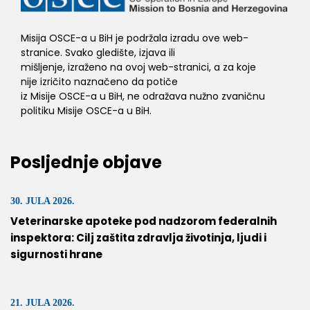
Misija OSCE-a u BiH je podržala izradu ove web-
stranice. Svako gledište, izjava ili
mišljenje, izraženo na ovoj web-stranici, a za koje
nije izričito naznačeno da potiče
iz Misije OSCE-a u BiH, ne odražava nužno zvaničnu
politiku Misije OSCE-a u BiH.
Posljednje objave
30. JULA 2026.
Veterinarske apoteke pod nadzorom federalnih
inspektora: Cilj zaštita zdravlja životinja, ljudi i
sigurnosti hrane
21. JULA 2026.