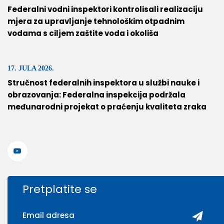
Federalni vodni inspektori kontrolisali realizaciju
mjera za upravljanje tehnološkim otpadnim
vodama s ciljem zaštite voda i okoliša
17. JULA 2026.
Stručnost federalnih inspektora u službi nauke i
obrazovanja: Federalna inspekcija podržala
međunarodni projekat o praćenju kvaliteta zraka
Pretplatite se