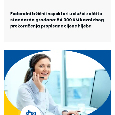
Federalni tržišni inspektori u službi zaštite
standarda građana: 54.000 KM kazni zbog
prekoračenja propisane cijene hljeba